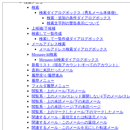
検索メニュー
検索
検索ダイアログボックス（秀丸メール本体側）
検索・追加の条件ダイアログボックス
検索文字列の警告表示について
上候補/下候補
検索して一覧作成
検索して一覧作成ダイアログボックス
メールアドレス検索
メールアドレス検索ダイアログボックス
Message-Id検索
Message-Id検索ダイアログボックス
新着リスト（現在アカウント/すべてのアカウント）
直前に未読だったメール
履歴戻り/履歴進み
履歴メニュー
フォルダ履歴メニュー
閲覧系・上のメール/下のメール
閲覧系・上のメール(スレッド展開しない)/下のメール(ス
閲覧系・上の未読メール/下の未読メール
閲覧系・上の未読ページ/下の未読ページ
閲覧系・上のマークしたメール/下のマークしたメール
関連するメール・返信元または転送元メール
関連するメール・このメールへの返信メール
関連するメール・このメールを元にした転送メール