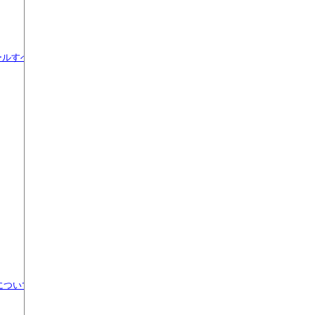
ールすべて追加
下について