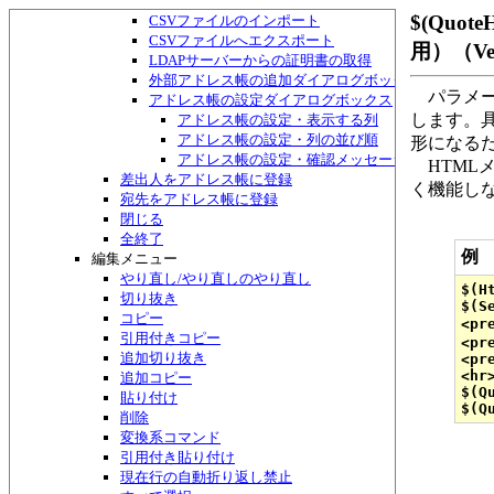
アドレス帳・検索して一覧作成ダイアログボックス
$(Quo
CSVファイルのインポート
CSVファイルへエクスポート
用）（Ve
LDAPサーバーからの証明書の取得
外部アドレス帳の追加ダイアログボックス
パラメー
アドレス帳の設定ダイアログボックス
します。具
アドレス帳の設定・表示する列
アドレス帳の設定・列の並び順
形になる
アドレス帳の設定・確認メッセージ
HTMLメ
差出人をアドレス帳に登録
く機能し
宛先をアドレス帳に登録
閉じる
全終了
例
編集メニュー
やり直し/やり直しのやり直し
$(H
切り抜き
$(S
コピー
<pr
引用付きコピー
<pr
追加切り抜き
<pr
<hr>
追加コピー
$(Q
貼り付け
削除
変換系コマンド
引用付き貼り付け
現在行の自動折り返し禁止