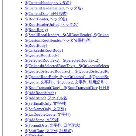
$(CurrentHeader, ヘッダ名)
$(CurrentHeaderUnited, ヘッダ名)
$(CurrentDate, 日付形式)
$(RootHeader, ヘッダ名)
$(RootHeaderUnited, ヘッダ名)
$(RootReply)
$(SmallRootHeader)、$(AllRootHeader), $(OrikaeshiSmallRootHea
$(CustomRootHeader,ヘッダ名羅列)等
$(RootBody)
$(OrikaeshiRootBody)
$(QuotedRootBody)
$(SelectedRootText)、$(SelectedRootText2)
$(OrikaeshiSelectedRootText)、$(OrikaeshiSelectedRootText2)
$(QuotedSelectedRootText)、$(QuotedSelectedRootText2)
$(QuotedRootBody_SyncOrikaeshi)、$(QuotedSelectedRootText_
$(Quote, 文字列)、$(Quote2, 文字列, 引用記号)、$(QuoteWidth,
$(RootTransmitDate)、$(RootTransmitDate,日付形式)
$(AddRootAttach)
$(AddAttach,ファイル名)
$(SetEmailOnly, 文字列)
$(SetNameOnly, 文字列)
$(UnDoubleQuote, 文字列)
$(AddSama, 文字列)
$(FormatDate, 文字列, 日付形式)
$(ShiftDate, 文字列, 計算式)
$(XMailer)