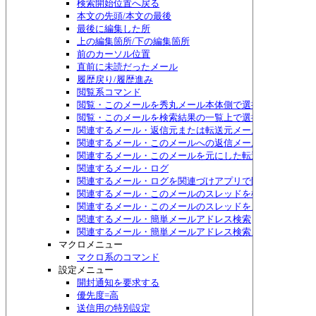
検索開始位置へ戻る
本文の先頭/本文の最後
最後に編集した所
上の編集箇所/下の編集箇所
前のカーソル位置
直前に未読だったメール
履歴戻り/履歴進み
閲覧系コマンド
閲覧・このメールを秀丸メール本体側で選択する
閲覧・このメールを検索結果の一覧上で選択する
関連するメール・返信元または転送元メール
関連するメール・このメールへの返信メール
関連するメール・このメールを元にした転送メール
関連するメール・ログ
関連するメール・ログを関連づけアプリで開く
関連するメール・このメールのスレッドを検索
関連するメール・このメールのスレッドをメニュー表示
関連するメール・簡単メールアドレス検索
関連するメール・簡単メールアドレス検索メニュー表示
マクロメニュー
マクロ系のコマンド
設定メニュー
開封通知を要求する
優先度=高
送信用の特別設定