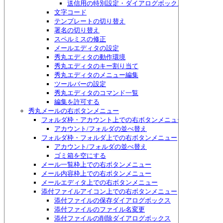
送信用の特別設定・ダイアログボックス
文字コード
テンプレートの切り替え
署名の切り替え
スペルミスの修正
メールエディタの設定
秀丸エディタの動作環境
秀丸エディタのキー割り当て
秀丸エディタのメニュー編集
ツールバーの設定
秀丸エディタのコマンド一覧
編集を許可する
秀丸メールの右ボタンメニュー
フォルダ枠・アカウント上での右ボタンメニュー
アカウント/フォルダの並べ替え
フォルダ枠・フォルダ上での右ボタンメニュー
アカウント/フォルダの並べ替え
ゴミ箱を空にする
メール一覧枠上での右ボタンメニュー
メール内容枠上での右ボタンメニュー
メールエディタ上での右ボタンメニュー
添付ファイルアイコン上での右ボタンメニュー
添付ファイルの保存ダイアログボックス
添付ファイルのファイル名変更
添付ファイルの削除ダイアログボックス