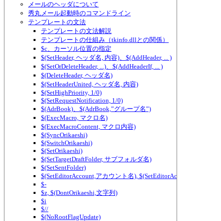
メールのヘッダについて
秀丸メール起動時のコマンドライン
テンプレートの文法
テンプレートの文法解説
テンプレートの仕組み（tkinfo.dllとの関係）
$c、カーソル位置の指定
$(SetHeader, ヘッダ名, 内容)、$(AddHeader, ... )
$(SetOrDeleteHeader, ...)、$(AddHeaderIf, ... )
$(DeleteHeader, ヘッダ名)
$(SetHeaderUnited, ヘッダ名, 内容)
$(SetHighPriority, 1/0)
$(SetRequestNotification, 1/0)
$(AdrBook)、$(AdrBook,”グループ名”)
$(ExecMacro, マクロ名)
$(ExecMacroContent, マクロ内容)
$(SyncOrikaeshi)
$(SwitchOrikaeshi)
$(SetOrikaeshi)
$(SetTargetDraftFolder, サブフォルダ名)
$(SetSentFolder)
$(SetEditorAccount,アカウント名), $(SetEditorAccount2,アカ
$-
$z, $(DontOrikaeshi,文字列)
$i
$//
$(NoRootFlagUpdate)