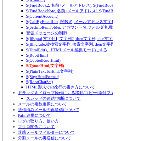
$(FindBook2, 名前+メールアドレス), $(FindBook3, 名前+メ
$(FindBookNote, 名前+メールアドレス), $(FindBookNote2, ...) ～ $(Fi
$(CurrentAccount)
$(CallByEmailList, 関数名, メールアドレス文字列)
$(SetInfoItemFolder, アカウント名,フォルダ名,数値)
警告メッセージの制御
$(IfEqual,文字列1, 文字列2, then文字列, else文字列)、テ
$(IfInclude,被検索文字列, 検索文字列, then文字列, else
$(HtmlEdit)、HTMLメール編集モードにする
$(RootHtml)
$(QuotedRootHtml)
$(QuoteHtml,文字列)
$(PlainTextToHtml,文字列)
$(SignHtmlFormat)
$(RootCharSet)
HTML形式での改行の書き方について
ドラッグ＆ドロップ操作による移動/コピー/添付ファイルの追加/
スレッドの連結/切断について
メールの複数選択について
送信済みメールの再送信について
Palm連携について
ログの取り方、使い方
マクロ関係について
迷惑メールフィルターについて
分割メールの再送信について