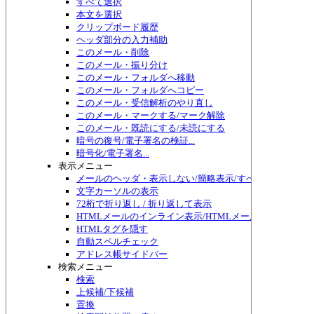
すべて選択
本文を選択
クリップボード履歴
ヘッダ部分の入力補助
このメール・削除
このメール・振り分け
このメール・フォルダへ移動
このメール・フォルダへコピー
このメール・受信解析のやり直し
このメール・マークする/マーク解除
このメール・既読にする/未読にする
暗号の復号/電子署名の検証...
暗号化/電子署名...
表示メニュー
メールのヘッダ・表示しない/簡略表示/すべて表示/切り替
文字カーソルの表示
72桁で折り返し / 折り返して表示
HTMLメールのインライン表示/HTMLメール編集
HTMLタグを隠す
自動スペルチェック
アドレス帳サイドバー
検索メニュー
検索
上候補/下候補
置換