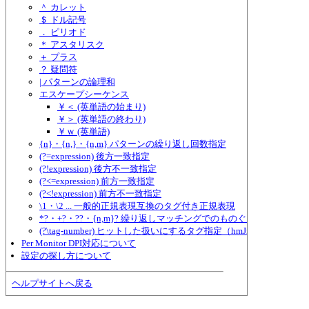
＾ カレット
＄ ドル記号
． ピリオド
＊ アスタリスク
＋ プラス
？ 疑問符
| パターンの論理和
エスケープシーケンス
￥＜ (英単語の始まり)
￥＞ (英単語の終わり)
￥ｗ (英単語)
{n}・{n,}・{n,m} パターンの繰り返し回数指定
(?=expression) 後方一致指定
(?!expression) 後方不一致指定
(?<=expression) 前方一致指定
(?<!expression) 前方不一致指定
\1・\2 ... 一般的正規表現互換のタグ付き正規表現
*?・+?・??・{n,m}? 繰り返しマッチングでのものぐさ指定
(?\tag-number) ヒットした扱いにするタグ指定（hmJre.dll独自形式
Per Monitor DPI対応について
設定の探し方について
ヘルプサイトへ戻る