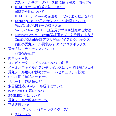
秀丸メールをデータベース的に使う用の、情報アイテムについて
HTMLメールの作成方法について
AES暗号化について
HTMLメールViewerの保護モードがうまく動かない場合
Exchange Online用アカウントでの制限について
VirusTotalのAPIキーの取得方法
Google CloudにOAuth認証用アプリを登録する方法
Microsoft AzureにOAuth認証用アプリを登録する方法
GmailのOAuth認証アプリ登録ダイアログボックス
前回の秀丸メール異常終了 ダイアログボックス
送金方法、ライセンスについて
品質保証規定
簡単Ｑ＆Ａ集
コンピュータ・ウイルスについての注意
メール用ファイルがアンチウイルスによって隔離された時の対策
秀丸メール用のお勧めのWindowsセキュリティ設定
URLを開く確認メッセージ
サポート、連絡先など
多国語対応, htmlメール送信について
PGP, GnuPG対応について
S/MIME対応について
秀丸メールの配布について
正規表現について
［］ ブラケット(キャラクタクラス)
() パーレン