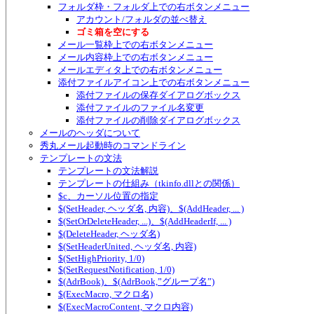
フォルダ枠・フォルダ上での右ボタンメニュー
アカウント/フォルダの並べ替え
ゴミ箱を空にする
メール一覧枠上での右ボタンメニュー
メール内容枠上での右ボタンメニュー
メールエディタ上での右ボタンメニュー
添付ファイルアイコン上での右ボタンメニュー
添付ファイルの保存ダイアログボックス
添付ファイルのファイル名変更
添付ファイルの削除ダイアログボックス
メールのヘッダについて
秀丸メール起動時のコマンドライン
テンプレートの文法
テンプレートの文法解説
テンプレートの仕組み（tkinfo.dllとの関係）
$c、カーソル位置の指定
$(SetHeader, ヘッダ名, 内容)、$(AddHeader, ... )
$(SetOrDeleteHeader, ...)、$(AddHeaderIf, ... )
$(DeleteHeader, ヘッダ名)
$(SetHeaderUnited, ヘッダ名, 内容)
$(SetHighPriority, 1/0)
$(SetRequestNotification, 1/0)
$(AdrBook)、$(AdrBook,”グループ名”)
$(ExecMacro, マクロ名)
$(ExecMacroContent, マクロ内容)