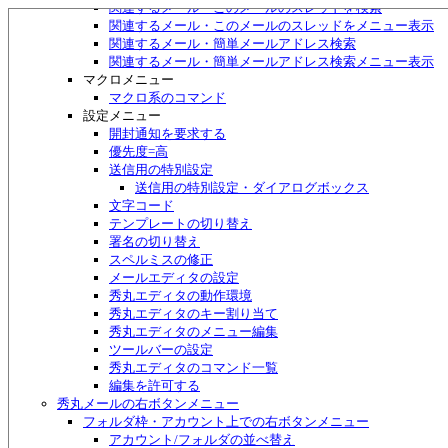
関連するメール・このメールのスレッドを検索
関連するメール・このメールのスレッドをメニュー表示
関連するメール・簡単メールアドレス検索
関連するメール・簡単メールアドレス検索メニュー表示
マクロメニュー
マクロ系のコマンド
設定メニュー
開封通知を要求する
優先度=高
送信用の特別設定
送信用の特別設定・ダイアログボックス
文字コード
テンプレートの切り替え
署名の切り替え
スペルミスの修正
メールエディタの設定
秀丸エディタの動作環境
秀丸エディタのキー割り当て
秀丸エディタのメニュー編集
ツールバーの設定
秀丸エディタのコマンド一覧
編集を許可する
秀丸メールの右ボタンメニュー
フォルダ枠・アカウント上での右ボタンメニュー
アカウント/フォルダの並べ替え