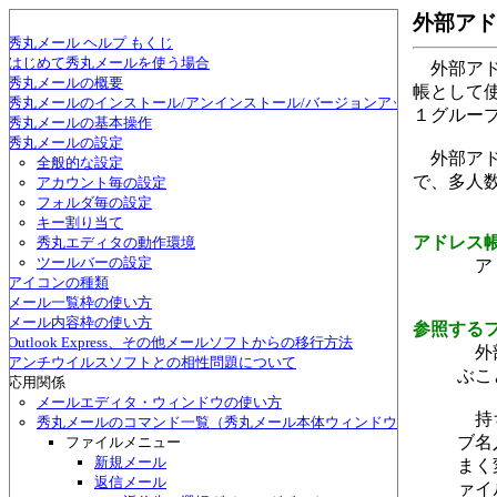
外部アド
秀丸メール ヘルプ もくじ
はじめて秀丸メールを使う場合
外部アドレ
秀丸メールの概要
帳として
秀丸メールのインストール/アンインストール/バージョンアップ
１グルー
秀丸メールの基本操作
秀丸メールの設定
外部アド
全般的な設定
で、多人
アカウント毎の設定
フォルダ毎の設定
キー割り当て
アドレス
秀丸エディタの動作環境
ツールバーの設定
アド
アイコンの種類
メール一覧枠の使い方
メール内容枠の使い方
参照する
Outlook Express、その他メールソフトからの移行方法
外部
アンチウイルスソフトとの相性問題について
ぶこ
応用関係
メールエディタ・ウィンドウの使い方
持ち
秀丸メールのコマンド一覧（秀丸メール本体ウィンドウ）
ブ名
ファイルメニュー
新規メール
まく
返信メール
ァイ