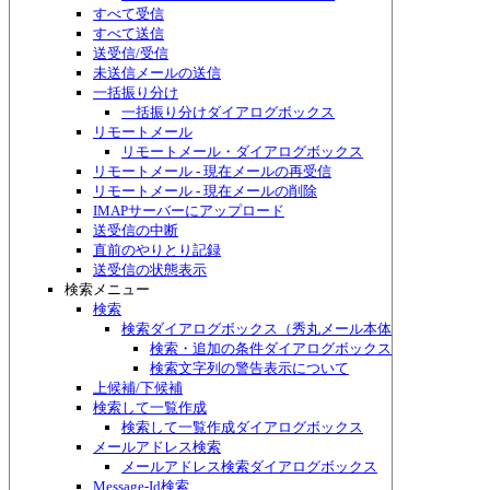
すべて受信
すべて送信
送受信/受信
未送信メールの送信
一括振り分け
一括振り分けダイアログボックス
リモートメール
リモートメール・ダイアログボックス
リモートメール - 現在メールの再受信
リモートメール - 現在メールの削除
IMAPサーバーにアップロード
送受信の中断
直前のやりとり記録
送受信の状態表示
検索メニュー
検索
検索ダイアログボックス（秀丸メール本体側）
検索・追加の条件ダイアログボックス
検索文字列の警告表示について
上候補/下候補
検索して一覧作成
検索して一覧作成ダイアログボックス
メールアドレス検索
メールアドレス検索ダイアログボックス
Message-Id検索