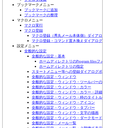
ブックマークメニュー
ブックマークに追加
ブックマークの整理
マクロメニュー
マクロ実行
マクロ登録
マクロ登録（秀丸メール本体側）ダイアログボックス
マクロ登録・コマンド置き換えダイアログボックス
設定メニュー
全般的な設定
全般的な設定・基本
ホームディレクトリのProgram filesフォルダ配下につ
ホームディレクトリの指定
スタートメニュー等への登録ダイアログボックス
全般的な設定・ウィンドウ
全般的な設定・ウィンドウ・ツールバーの詳細
全般的な設定・ウィンドウ・カラー
全般的な設定・ウィンドウ・カラー・詳細
全般的な設定・ウィンドウ・枠のタイトルバー
全般的な設定・ウィンドウ・アイコン
全般的な設定・ウィンドウ・タブバー
全般的な設定・ウィンドウ・文字の描画
全般的な設定・ウィンドウ・ダークモード
全般的な設定・メール一覧