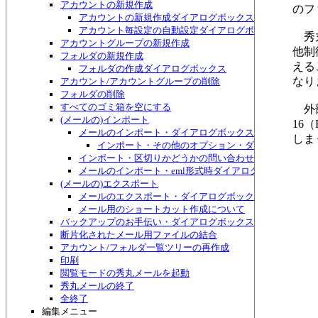
アカウントの新規作成
のフ
アカウントの新規作成ダイアログボックス
アカウント毎設定の自動設定ダイアログボックス
秀丸
アカウントグループの新規作成
他制
フォルダの新規作成
える
フォルダの作成ダイアログボックス
なり
アカウント/アカウントグループの削除
フォルダの削除
すべてのゴミ箱を空にする
外部
(メールの)インポート
16
メールのインポート・ダイアログボックス
しま
インポート・その他のオプション・ダイアログボッ
インポート・区切りかどうかの問い合わせダイアログボ
メールのインポート・eml形式時ダイアログボックス
(メールの)エクスポート
メールのエクスポート・ダイアログボックス
メール用のショートカット作成について
バックアップのお手伝い・ダイアログボックス
断片化されたメール用ファイルの結合
アカウント/フォルダ一覧ツリーの再作成
印刷
閲覧モードの秀丸メールを起動
秀丸メールの終了
全終了
編集メニュー