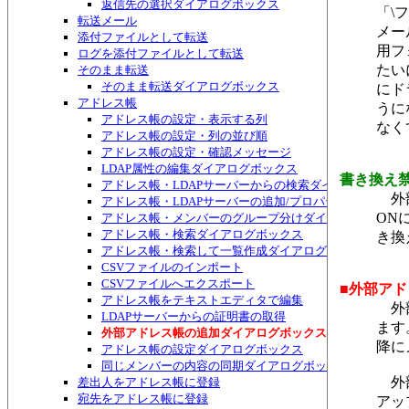
返信先の選択ダイアログボックス
「\
転送メール
メー
添付ファイルとして転送
用フ
ログを添付ファイルとして転送
たい
そのまま転送
そのまま転送ダイアログボックス
にド
アドレス帳
うに
アドレス帳の設定・表示する列
なく
アドレス帳の設定・列の並び順
アドレス帳の設定・確認メッセージ
LDAP属性の編集ダイアログボックス
書き換え
アドレス帳・LDAPサーバーからの検索ダイアログボック
外部
アドレス帳・LDAPサーバーの追加/プロパティダイアロ
ON
アドレス帳・メンバーのグループ分けダイアログボック
アドレス帳・検索ダイアログボックス
き換
アドレス帳・検索して一覧作成ダイアログボックス
CSVファイルのインポート
CSVファイルへエクスポート
■外部ア
アドレス帳をテキストエディタで編集
外部
LDAPサーバーからの証明書の取得
ます
外部アドレス帳の追加ダイアログボックス
降に
アドレス帳の設定ダイアログボックス
同じメンバーの内容の同期ダイアログボックス
外部
差出人をアドレス帳に登録
宛先をアドレス帳に登録
アッ