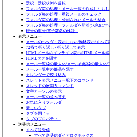
選択・選択状態を反転
フォルダ毎の処理・メール一覧の作成しなおし
フォルダ毎の処理・重複メールのチェック
フォルダ毎の処理・分割されたメールの結合
フォルダ毎の処理・フォルダを新着(水色)にする
暗号の復号/電子署名の検証...
表示メニュー
メールのヘッダ・表示しない/簡略表示/すべて表示/切り替え
72桁で折り返し / 折り返して表示
HTMLメールのインライン表示/HTMLメール編集
HTMLタグを隠す
メール一覧枠の最大化/メール内容枠の最大化/フォルダ枠の最
メール一覧中の部品を隠す
カレンダーで絞り込み
スレッド表示メニュー配下のコマンド
スレッドの展開系コマンド
文字カーソルの表示
メール一覧の並べ替え
お気に入りフォルダ
新しいタブ
タブを閉じる
タブのプロパティ...
送受信メニュー
すべて送受信
すべて送受信ダイアログボックス