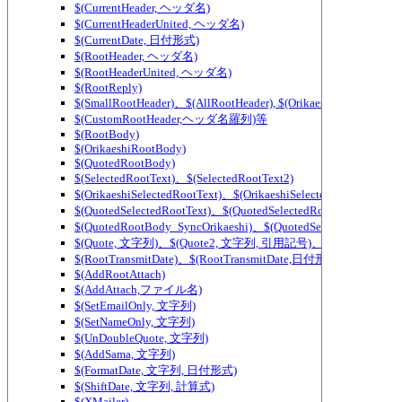
$(CurrentHeader, ヘッダ名)
$(CurrentHeaderUnited, ヘッダ名)
$(CurrentDate, 日付形式)
$(RootHeader, ヘッダ名)
$(RootHeaderUnited, ヘッダ名)
$(RootReply)
$(SmallRootHeader)、$(AllRootHeader), $(OrikaeshiSmallRootHea
$(CustomRootHeader,ヘッダ名羅列)等
$(RootBody)
$(OrikaeshiRootBody)
$(QuotedRootBody)
$(SelectedRootText)、$(SelectedRootText2)
$(OrikaeshiSelectedRootText)、$(OrikaeshiSelectedRootText2)
$(QuotedSelectedRootText)、$(QuotedSelectedRootText2)
$(QuotedRootBody_SyncOrikaeshi)、$(QuotedSelectedRootText_
$(Quote, 文字列)、$(Quote2, 文字列, 引用記号)、$(QuoteWidth,
$(RootTransmitDate)、$(RootTransmitDate,日付形式)
$(AddRootAttach)
$(AddAttach,ファイル名)
$(SetEmailOnly, 文字列)
$(SetNameOnly, 文字列)
$(UnDoubleQuote, 文字列)
$(AddSama, 文字列)
$(FormatDate, 文字列, 日付形式)
$(ShiftDate, 文字列, 計算式)
$(XMailer)