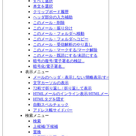
すべて選択
本文を選択
クリップボード履歴
ヘッダ部分の入力補助
このメール・削除
このメール・振り分け
このメール・フォルダへ移動
このメール・フォルダへコピー
このメール・受信解析のやり直し
このメール・マークする/マーク解除
このメール・既読にする/未読にする
暗号の復号/電子署名の検証...
暗号化/電子署名...
表示メニュー
メールのヘッダ・表示しない/簡略表示/すべて表示/切り替
文字カーソルの表示
72桁で折り返し / 折り返して表示
HTMLメールのインライン表示/HTMLメール編集
HTMLタグを隠す
自動スペルチェック
アドレス帳サイドバー
検索メニュー
検索
上候補/下候補
置換