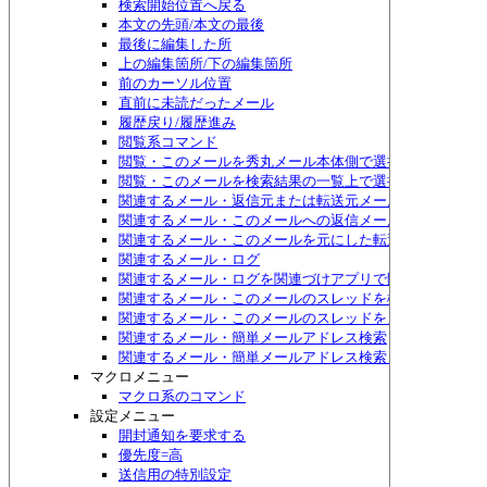
検索開始位置へ戻る
本文の先頭/本文の最後
最後に編集した所
上の編集箇所/下の編集箇所
前のカーソル位置
直前に未読だったメール
履歴戻り/履歴進み
閲覧系コマンド
閲覧・このメールを秀丸メール本体側で選択する
閲覧・このメールを検索結果の一覧上で選択する
関連するメール・返信元または転送元メール
関連するメール・このメールへの返信メール
関連するメール・このメールを元にした転送メール
関連するメール・ログ
関連するメール・ログを関連づけアプリで開く
関連するメール・このメールのスレッドを検索
関連するメール・このメールのスレッドをメニュー表示
関連するメール・簡単メールアドレス検索
関連するメール・簡単メールアドレス検索メニュー表示
マクロメニュー
マクロ系のコマンド
設定メニュー
開封通知を要求する
優先度=高
送信用の特別設定