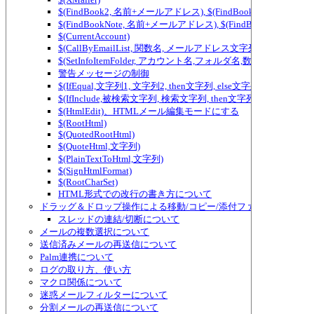
$(FindBook2, 名前+メールアドレス), $(FindBook3, 名前+メ
$(FindBookNote, 名前+メールアドレス), $(FindBookNote2, ...) ～ $(Fi
$(CurrentAccount)
$(CallByEmailList, 関数名, メールアドレス文字列)
$(SetInfoItemFolder, アカウント名,フォルダ名,数値)
警告メッセージの制御
$(IfEqual,文字列1, 文字列2, then文字列, else文字列)、テ
$(IfInclude,被検索文字列, 検索文字列, then文字列, else
$(HtmlEdit)、HTMLメール編集モードにする
$(RootHtml)
$(QuotedRootHtml)
$(QuoteHtml,文字列)
$(PlainTextToHtml,文字列)
$(SignHtmlFormat)
$(RootCharSet)
HTML形式での改行の書き方について
ドラッグ＆ドロップ操作による移動/コピー/添付ファイルの追加/
スレッドの連結/切断について
メールの複数選択について
送信済みメールの再送信について
Palm連携について
ログの取り方、使い方
マクロ関係について
迷惑メールフィルターについて
分割メールの再送信について