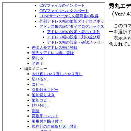
アドレス帳・検索して一覧作成ダイアログボックス
秀丸エ
CSVファイルのインポート
CSVファイルへエクスポート
（Ver7
LDAPサーバーからの証明書の取得
外部アドレス帳の追加ダイアログボックス
このコマ
アドレス帳の設定ダイアログボックス
ーを選択
アドレス帳の設定・表示する列
アドレス帳の設定・列の並び順
表示され
アドレス帳の設定・確認メッセージ
含まれて
差出人をアドレス帳に登録
宛先をアドレス帳に登録
閉じる
全終了
編集メニュー
やり直し/やり直しのやり直し
切り抜き
コピー
引用付きコピー
追加切り抜き
追加コピー
貼り付け
削除
変換系コマンド
引用付き貼り付け
現在行の自動折り返し禁止