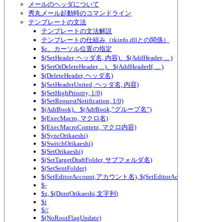
メールのヘッダについて
秀丸メール起動時のコマンドライン
テンプレートの文法
テンプレートの文法解説
テンプレートの仕組み（tkinfo.dllとの関係）
$c、カーソル位置の指定
$(SetHeader, ヘッダ名, 内容)、$(AddHeader, ... )
$(SetOrDeleteHeader, ...)、$(AddHeaderIf, ... )
$(DeleteHeader, ヘッダ名)
$(SetHeaderUnited, ヘッダ名, 内容)
$(SetHighPriority, 1/0)
$(SetRequestNotification, 1/0)
$(AdrBook)、$(AdrBook,”グループ名”)
$(ExecMacro, マクロ名)
$(ExecMacroContent, マクロ内容)
$(SyncOrikaeshi)
$(SwitchOrikaeshi)
$(SetOrikaeshi)
$(SetTargetDraftFolder, サブフォルダ名)
$(SetSentFolder)
$(SetEditorAccount,アカウント名), $(SetEditorAccount2,アカ
$-
$z, $(DontOrikaeshi,文字列)
$i
$//
$(NoRootFlagUpdate)