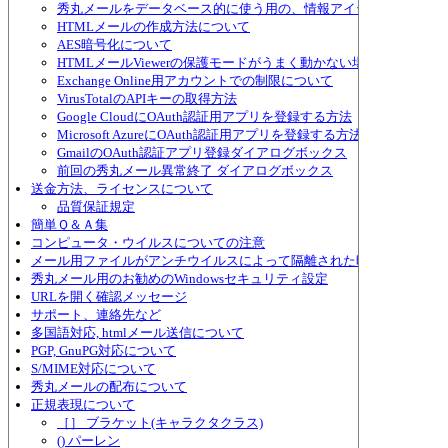
秀丸メールをデータベース的に使う用の、情報アイテムについて
HTMLメールの作成方法について
AES暗号化について
HTMLメールViewerの保護モードがうまく動かない場合
Exchange Online用アカウントでの制限について
VirusTotalのAPIキーの取得方法
Google CloudにOAuth認証用アプリを登録する方法
Microsoft AzureにOAuth認証用アプリを登録する方法
GmailのOAuth認証アプリ登録ダイアログボックス
前回の秀丸メール異常終了 ダイアログボックス
送金方法、ライセンスについて
品質保証規定
簡単Ｑ＆Ａ集
コンピュータ・ウイルスについての注意
メール用ファイルがアンチウイルスによって隔離された時の対策
秀丸メール用のお勧めのWindowsセキュリティ設定
URLを開く確認メッセージ
サポート、連絡先など
多国語対応, htmlメール送信について
PGP, GnuPG対応について
S/MIME対応について
秀丸メールの配布について
正規表現について
［］ ブラケット(キャラクタクラス)
() パーレン