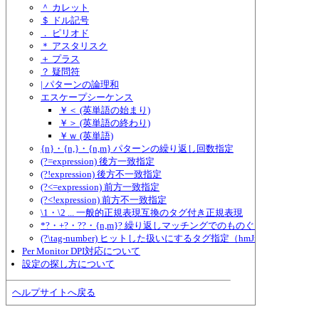
＾ カレット
＄ ドル記号
． ピリオド
＊ アスタリスク
＋ プラス
？ 疑問符
| パターンの論理和
エスケープシーケンス
￥＜ (英単語の始まり)
￥＞ (英単語の終わり)
￥ｗ (英単語)
{n}・{n,}・{n,m} パターンの繰り返し回数指定
(?=expression) 後方一致指定
(?!expression) 後方不一致指定
(?<=expression) 前方一致指定
(?<!expression) 前方不一致指定
\1・\2 ... 一般的正規表現互換のタグ付き正規表現
*?・+?・??・{n,m}? 繰り返しマッチングでのものぐさ指定
(?\tag-number) ヒットした扱いにするタグ指定（hmJre.dll独自形式
Per Monitor DPI対応について
設定の探し方について
ヘルプサイトへ戻る