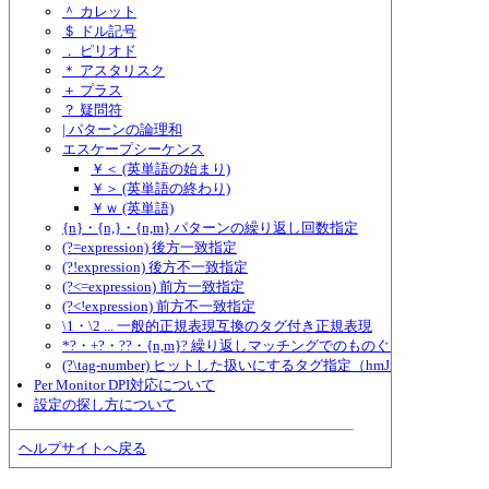
＾ カレット
＄ ドル記号
． ピリオド
＊ アスタリスク
＋ プラス
？ 疑問符
| パターンの論理和
エスケープシーケンス
￥＜ (英単語の始まり)
￥＞ (英単語の終わり)
￥ｗ (英単語)
{n}・{n,}・{n,m} パターンの繰り返し回数指定
(?=expression) 後方一致指定
(?!expression) 後方不一致指定
(?<=expression) 前方一致指定
(?<!expression) 前方不一致指定
\1・\2 ... 一般的正規表現互換のタグ付き正規表現
*?・+?・??・{n,m}? 繰り返しマッチングでのものぐさ指定
(?\tag-number) ヒットした扱いにするタグ指定（hmJre.dll独自形式
Per Monitor DPI対応について
設定の探し方について
ヘルプサイトへ戻る