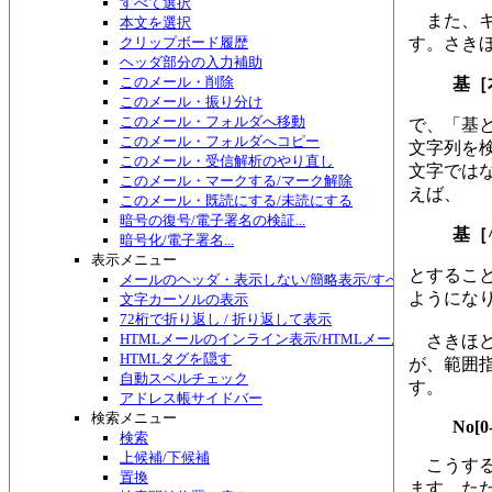
すべて選択
また、キ
本文を選択
クリップボード履歴
す。さき
ヘッダ部分の入力補助
このメール・削除
基［
このメール・振り分け
このメール・フォルダへ移動
で、「基
このメール・フォルダへコピー
文字列を
このメール・受信解析のやり直し
文字では
このメール・マークする/マーク解除
えば、
このメール・既読にする/未読にする
暗号の復号/電子署名の検証...
基［
暗号化/電子署名...
表示メニュー
とするこ
メールのヘッダ・表示しない/簡略表示/すべて表示/切り替
ようにな
文字カーソルの表示
72桁で折り返し / 折り返して表示
HTMLメールのインライン表示/HTMLメール編集
さきほど、
HTMLタグを隠す
が、範囲
自動スペルチェック
す。
アドレス帳サイドバー
検索メニュー
No[0-
検索
上候補/下候補
こうする
置換
ます。た