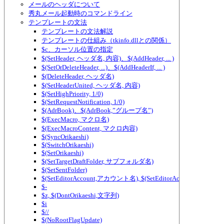
メールのヘッダについて
秀丸メール起動時のコマンドライン
テンプレートの文法
テンプレートの文法解説
テンプレートの仕組み（tkinfo.dllとの関係）
$c、カーソル位置の指定
$(SetHeader, ヘッダ名, 内容)、$(AddHeader, ... )
$(SetOrDeleteHeader, ...)、$(AddHeaderIf, ... )
$(DeleteHeader, ヘッダ名)
$(SetHeaderUnited, ヘッダ名, 内容)
$(SetHighPriority, 1/0)
$(SetRequestNotification, 1/0)
$(AdrBook)、$(AdrBook,”グループ名”)
$(ExecMacro, マクロ名)
$(ExecMacroContent, マクロ内容)
$(SyncOrikaeshi)
$(SwitchOrikaeshi)
$(SetOrikaeshi)
$(SetTargetDraftFolder, サブフォルダ名)
$(SetSentFolder)
$(SetEditorAccount,アカウント名), $(SetEditorAccount2,アカ
$-
$z, $(DontOrikaeshi,文字列)
$i
$//
$(NoRootFlagUpdate)