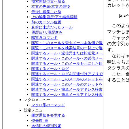
検索開始位置へ戻る
カレット
本文の先頭/本文の最後
最後に編集した所
[a-z^
上の編集箇所/下の編集箇所
前のカーソル位置
このよう
直前に未読だったメール
マッチし
履歴戻り/履歴進み
キャラク
閲覧系コマンド
閲覧・このメールを秀丸メール本体側で選択する
の文字列
閲覧・このメールを検索結果の一覧上で選択する
す。
関連するメール・返信元または転送元メール
なおキャ
関連するメール・このメールへの返信メール
味はもち
関連するメール・このメールを元にした転送メール
タクラス
関連するメール・ログ
また、全
関連するメール・ログを関連づけアプリで開く
関連するメール・このメールのスレッドを検索
すること
関連するメール・このメールのスレッドをメニュー表示
関連するメール・簡単メールアドレス検索
関連するメール・簡単メールアドレス検索メニュー表示
マクロメニュー
マクロ系のコマンド
設定メニュー
開封通知を要求する
優先度=高
送信用の特別設定