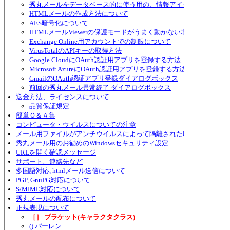
秀丸メールをデータベース的に使う用の、情報アイテムについて
HTMLメールの作成方法について
AES暗号化について
HTMLメールViewerの保護モードがうまく動かない場合
Exchange Online用アカウントでの制限について
VirusTotalのAPIキーの取得方法
Google CloudにOAuth認証用アプリを登録する方法
Microsoft AzureにOAuth認証用アプリを登録する方法
GmailのOAuth認証アプリ登録ダイアログボックス
前回の秀丸メール異常終了 ダイアログボックス
送金方法、ライセンスについて
品質保証規定
簡単Ｑ＆Ａ集
コンピュータ・ウイルスについての注意
メール用ファイルがアンチウイルスによって隔離された時の対策
秀丸メール用のお勧めのWindowsセキュリティ設定
URLを開く確認メッセージ
サポート、連絡先など
多国語対応, htmlメール送信について
PGP, GnuPG対応について
S/MIME対応について
秀丸メールの配布について
正規表現について
［］ ブラケット(キャラクタクラス)
() パーレン