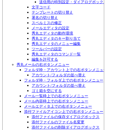
送信用の特別設定・ダイアログボックス
文字コード
テンプレートの切り替え
署名の切り替え
スペルミスの修正
メールエディタの設定
秀丸エディタの動作環境
秀丸エディタのキー割り当て
秀丸エディタのメニュー編集
ツールバーの設定
秀丸エディタのコマンド一覧
編集を許可する
秀丸メールの右ボタンメニュー
フォルダ枠・アカウント上での右ボタンメニュー
アカウント/フォルダの並べ替え
フォルダ枠・フォルダ上での右ボタンメニュー
アカウント/フォルダの並べ替え
ゴミ箱を空にする
メール一覧枠上での右ボタンメニュー
メール内容枠上での右ボタンメニュー
メールエディタ上での右ボタンメニュー
添付ファイルアイコン上での右ボタンメニュー
添付ファイルの保存ダイアログボックス
添付ファイルのファイル名変更
添付ファイルの削除ダイアログボックス