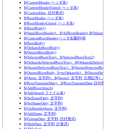
$(CurrentHeader, ヘッダ名)
$(CurrentHeaderUnited, ヘッダ名)
$(CurrentDate, 日付形式)
$(RootHeader, ヘッダ名)
$(RootHeaderUnited, ヘッダ名)
$(RootReply)
$(SmallRootHeader)、$(AllRootHeader), $(OrikaeshiSmallRootHea
$(CustomRootHeader,ヘッダ名羅列)等
$(RootBody)
$(OrikaeshiRootBody)
$(QuotedRootBody)
$(SelectedRootText)、$(SelectedRootText2)
$(OrikaeshiSelectedRootText)、$(OrikaeshiSelectedRootText2)
$(QuotedSelectedRootText)、$(QuotedSelectedRootText2)
$(QuotedRootBody_SyncOrikaeshi)、$(QuotedSelectedRootText_
$(Quote, 文字列)、$(Quote2, 文字列, 引用記号)、$(QuoteWidth,
$(RootTransmitDate)、$(RootTransmitDate,日付形式)
$(AddRootAttach)
$(AddAttach,ファイル名)
$(SetEmailOnly, 文字列)
$(SetNameOnly, 文字列)
$(UnDoubleQuote, 文字列)
$(AddSama, 文字列)
$(FormatDate, 文字列, 日付形式)
$(ShiftDate, 文字列, 計算式)
$(XMailer)