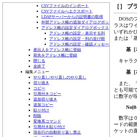
アドレス帳・検索して一覧作成ダイアログボックス
［］ ブ
CSVファイルのインポート
CSVファイルへエクスポート
LDAPサーバーからの証明書の取得
DOSの
外部アドレス帳の追加ダイアログボックス
ラスはワ
アドレス帳の設定ダイアログボックス
いずれか
アドレス帳の設定・表示する列
または「
アドレス帳の設定・列の並び順
アドレス帳の設定・確認メッセージ
基［
差出人をアドレス帳に登録
宛先をアドレス帳に登録
キャラク
閉じる
全終了
編集メニュー
基［
やり直し/やり直しのやり直し
切り抜き
また、「
コピー
とも可能で
引用付きコピー
に数字が
追加切り抜き
追加コピー
No[0
貼り付け
削除
数字は０
変換系コマンド
ードの範
引用付き貼り付け
ケットの
現在行の自動折り返し禁止