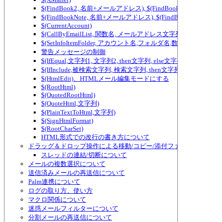
$(FindBook2, 名前+メールアドレス), $(FindBook3, 名前+メ
$(FindBookNote, 名前+メールアドレス), $(FindBookNote2, ...) ～ $(Fi
$(CurrentAccount)
$(CallByEmailList, 関数名, メールアドレス文字列)
$(SetInfoItemFolder, アカウント名,フォルダ名,数値)
警告メッセージの制御
$(IfEqual,文字列1, 文字列2, then文字列, else文字列)、テ
$(IfInclude,被検索文字列, 検索文字列, then文字列, else
$(HtmlEdit)、HTMLメール編集モードにする
$(RootHtml)
$(QuotedRootHtml)
$(QuoteHtml,文字列)
$(PlainTextToHtml,文字列)
$(SignHtmlFormat)
$(RootCharSet)
HTML形式での改行の書き方について
ドラッグ＆ドロップ操作による移動/コピー/添付ファイルの追加/
スレッドの連結/切断について
メールの複数選択について
送信済みメールの再送信について
Palm連携について
ログの取り方、使い方
マクロ関係について
迷惑メールフィルターについて
分割メールの再送信について