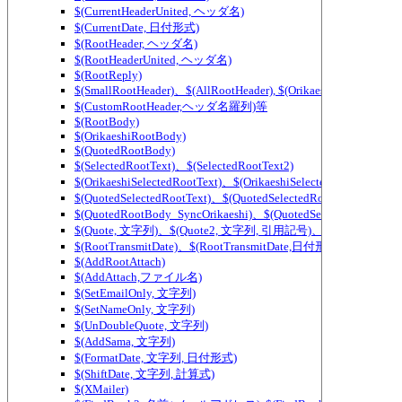
$(CurrentHeaderUnited, ヘッダ名)
$(CurrentDate, 日付形式)
$(RootHeader, ヘッダ名)
$(RootHeaderUnited, ヘッダ名)
$(RootReply)
$(SmallRootHeader)、$(AllRootHeader), $(OrikaeshiSmallRootHea
$(CustomRootHeader,ヘッダ名羅列)等
$(RootBody)
$(OrikaeshiRootBody)
$(QuotedRootBody)
$(SelectedRootText)、$(SelectedRootText2)
$(OrikaeshiSelectedRootText)、$(OrikaeshiSelectedRootText2)
$(QuotedSelectedRootText)、$(QuotedSelectedRootText2)
$(QuotedRootBody_SyncOrikaeshi)、$(QuotedSelectedRootText_
$(Quote, 文字列)、$(Quote2, 文字列, 引用記号)、$(QuoteWidth,
$(RootTransmitDate)、$(RootTransmitDate,日付形式)
$(AddRootAttach)
$(AddAttach,ファイル名)
$(SetEmailOnly, 文字列)
$(SetNameOnly, 文字列)
$(UnDoubleQuote, 文字列)
$(AddSama, 文字列)
$(FormatDate, 文字列, 日付形式)
$(ShiftDate, 文字列, 計算式)
$(XMailer)