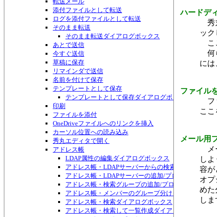
転送メール
添付ファイルとして転送
ハードデ
ログを添付ファイルとして転送
秀丸
そのまま転送
ック
そのまま転送ダイアログボックス
ここ
あとで送信
何ら
今すぐ送信
草稿に保存
には
リマインダで送信
名前を付けて保存
テンプレートとして保存
ファイル
テンプレートとして保存ダイアログボックス
ファ
印刷
ここ
ファイルを添付
OneDriveファイルへのリンクを挿入
カーソル位置への読み込み
メール用
秀丸エディタで開く
メー
アドレス帳
LDAP属性の編集ダイアログボックス
しよ
アドレス帳・LDAPサーバーからの検索ダイアログボ
容が
アドレス帳・LDAPサーバーの追加/プロパティダイ
オプ
アドレス帳・検索グループの追加/プロパティダイア
めた
アドレス帳・メンバーのグループ分けダイアログボッ
しま
アドレス帳・検索ダイアログボックス
アドレス帳・検索して一覧作成ダイアログボックス