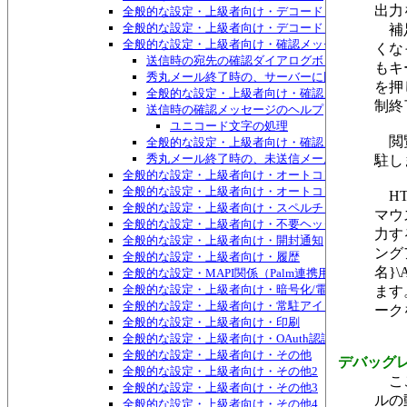
出力
全般的な設定・上級者向け・デコード・添付ファイル
全般的な設定・上級者向け・デコード・文字化け対策
補足
全般的な設定・上級者向け・確認メッセージ
くな
送信時の宛先の確認ダイアログボックス
もキ
秀丸メール終了時の、サーバーに同期させるかど
を押
全般的な設定・上級者向け・確認メッセージ・確
制終
送信時の確認メッセージのヘルプ
ユニコード文字の処理
閲覧
全般的な設定・上級者向け・確認メッセージ・確
秀丸メール終了時の、未送信メールについての確
駐し
全般的な設定・上級者向け・オートコンプリート
全般的な設定・上級者向け・オートコンプリート・単
HT
全般的な設定・上級者向け・スペルチェック
マウ
全般的な設定・上級者向け・不要ヘッダ
力す
全般的な設定・上級者向け・開封通知
ング
全般的な設定・上級者向け・履歴
名}\
全般的な設定・MAPI関係（Palm連携用）
全般的な設定・上級者向け・暗号化/電子署名
ます
全般的な設定・上級者向け・常駐アイコン
ーク
全般的な設定・上級者向け・印刷
全般的な設定・上級者向け・OAuth認証
全般的な設定・上級者向け・その他
デバッグ
全般的な設定・上級者向け・その他2
ここ
全般的な設定・上級者向け・その他3
ルの
全般的な設定・上級者向け・その他4