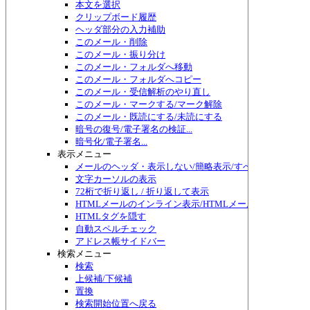
本文を選択
クリップボード履歴
ヘッダ部分の入力補助
このメール・削除
このメール・振り分け
このメール・フォルダへ移動
このメール・フォルダへコピー
このメール・受信解析のやり直し
このメール・マークする/マーク解除
このメール・既読にする/未読にする
暗号の復号/電子署名の検証...
暗号化/電子署名...
表示メニュー
メールのヘッダ・表示しない/簡略表示/すべて表示/切り替
文字カーソルの表示
72桁で折り返し / 折り返して表示
HTMLメールのインライン表示/HTMLメール編集
HTMLタグを隠す
自動スペルチェック
アドレス帳サイドバー
検索メニュー
検索
上候補/下候補
置換
検索開始位置へ戻る