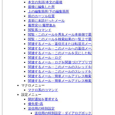
本文の先頭/本文の最後
最後に編集した所
上の編集箇所/下の編集箇所
前のカーソル位置
直前に未読だったメール
履歴戻り/履歴進み
閲覧系コマンド
閲覧・このメールを秀丸メール本体側で選択する
閲覧・このメールを検索結果の一覧上で選択する
関連するメール・返信元または転送元メール
関連するメール・このメールへの返信メール
関連するメール・このメールを元にした転送メール
関連するメール・ログ
関連するメール・ログを関連づけアプリで開く
関連するメール・このメールのスレッドを検索
関連するメール・このメールのスレッドをメニュー表示
関連するメール・簡単メールアドレス検索
関連するメール・簡単メールアドレス検索メニュー表示
マクロメニュー
マクロ系のコマンド
設定メニュー
開封通知を要求する
優先度=高
送信用の特別設定
送信用の特別設定・ダイアログボックス