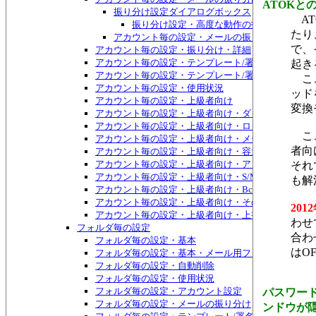
ATOK
振り分け設定ダイアログボックス
AT
振り分け設定・高度な動作の指定ダイアログ
たり
アカウント毎の設定・メールの振り分け・不要な
で、
アカウント毎の設定・振り分け・詳細
アカウント毎の設定・テンプレート/署名
起き
アカウント毎の設定・テンプレート/署名・HTMLメ
ここ
アカウント毎の設定・使用状況
ッド
アカウント毎の設定・上級者向け
変換
アカウント毎の設定・上級者向け・ダイヤルアップ接
アカウント毎の設定・上級者向け・ログ
ここ
アカウント毎の設定・上級者向け・メールのバイパス
者向
アカウント毎の設定・上級者向け・容量チェック
アカウント毎の設定・上級者向け・アドレス帳グルー
それ
アカウント毎の設定・上級者向け・S/MIME証明書
も解
アカウント毎の設定・上級者向け・Bcc:宛先
アカウント毎の設定・上級者向け・その他
20
アカウント毎の設定・上級者向け・上書き禁止属性
わせ
フォルダ毎の設定
合わ
フォルダ毎の設定・基本
はO
フォルダ毎の設定・基本・メール用ファイル
フォルダ毎の設定・自動削除
フォルダ毎の設定・使用状況
フォルダ毎の設定・アカウント設定
パスワー
フォルダ毎の設定・メールの振り分け
ンドウが