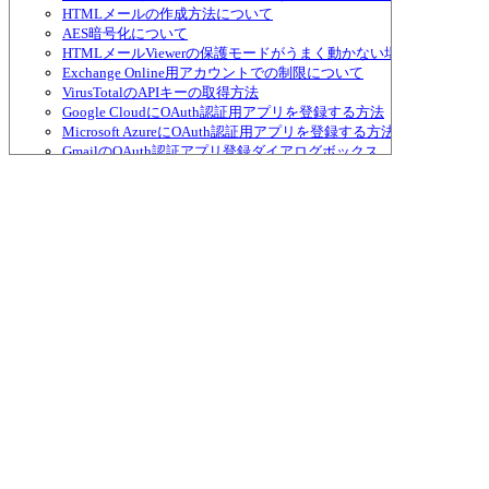
HTMLメールの作成方法について
AES暗号化について
HTMLメールViewerの保護モードがうまく動かない場合
Exchange Online用アカウントでの制限について
VirusTotalのAPIキーの取得方法
Google CloudにOAuth認証用アプリを登録する方法
Microsoft AzureにOAuth認証用アプリを登録する方法
GmailのOAuth認証アプリ登録ダイアログボックス
前回の秀丸メール異常終了 ダイアログボックス
送金方法、ライセンスについて
品質保証規定
簡単Ｑ＆Ａ集
コンピュータ・ウイルスについての注意
メール用ファイルがアンチウイルスによって隔離された時の対策
秀丸メール用のお勧めのWindowsセキュリティ設定
URLを開く確認メッセージ
サポート、連絡先など
多国語対応, htmlメール送信について
PGP, GnuPG対応について
S/MIME対応について
秀丸メールの配布について
正規表現について
［］ ブラケット(キャラクタクラス)
() パーレン
＾ カレット