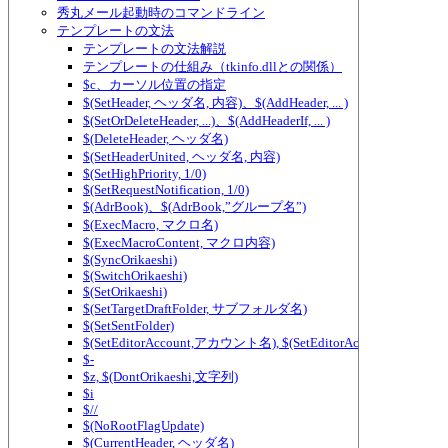
秀丸メール起動時のコマンドライン
テンプレートの文法
テンプレートの文法解説
テンプレートの仕組み（tkinfo.dllとの関係）
$c、カーソル位置の指定
$(SetHeader, ヘッダ名, 内容)、$(AddHeader, ... )
$(SetOrDeleteHeader, ...)、$(AddHeaderIf, ... )
$(DeleteHeader, ヘッダ名)
$(SetHeaderUnited, ヘッダ名, 内容)
$(SetHighPriority, 1/0)
$(SetRequestNotification, 1/0)
$(AdrBook)、$(AdrBook,”グループ名”)
$(ExecMacro, マクロ名)
$(ExecMacroContent, マクロ内容)
$(SyncOrikaeshi)
$(SwitchOrikaeshi)
$(SetOrikaeshi)
$(SetTargetDraftFolder, サブフォルダ名)
$(SetSentFolder)
$(SetEditorAccount,アカウント名), $(SetEditorAccount2,アカ
$-
$z, $(DontOrikaeshi,文字列)
$i
$//
$(NoRootFlagUpdate)
$(CurrentHeader, ヘッダ名)