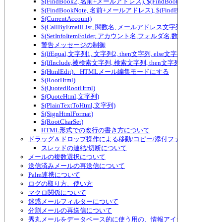
$(FindBook2, 名前+メールアドレス), $(FindBook3, 名前+メ
$(FindBookNote, 名前+メールアドレス), $(FindBookNote2, ...) ～ $(Fi
$(CurrentAccount)
$(CallByEmailList, 関数名, メールアドレス文字列)
$(SetInfoItemFolder, アカウント名,フォルダ名,数値)
警告メッセージの制御
$(IfEqual,文字列1, 文字列2, then文字列, else文字列)、テ
$(IfInclude,被検索文字列, 検索文字列, then文字列, else
$(HtmlEdit)、HTMLメール編集モードにする
$(RootHtml)
$(QuotedRootHtml)
$(QuoteHtml,文字列)
$(PlainTextToHtml,文字列)
$(SignHtmlFormat)
$(RootCharSet)
HTML形式での改行の書き方について
ドラッグ＆ドロップ操作による移動/コピー/添付ファイルの追加/
スレッドの連結/切断について
メールの複数選択について
送信済みメールの再送信について
Palm連携について
ログの取り方、使い方
マクロ関係について
迷惑メールフィルターについて
分割メールの再送信について
秀丸メールをデータベース的に使う用の、情報アイテムについて