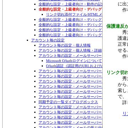
に出
全般的な設定・上級者向け・動作の記録
全般的な設定・上級者向け・デバッグ
作者
リンク切れ添付ファイル/HTMLメールの検索ダ
全般的な設定・上級者向け・デバッグ・デバッグ2
全般的な設定・上級者向け・デバッグ・デバッグ3
保護違反が
全般的な設定・上級者向け・デバッグ・ソケット
秀丸
全般的な設定・上級者向け・デバッグ・IMAP
護違
アカウント毎の設定
正常
アカウント毎の設定・個人情報
せる
アカウント毎の設定・個人情報・詳細
アカウント毎の設定・メールサーバー
作者
Microsoft OAuthログインについて
OAuth認証（認証用のURLおよびcode=入力）
アカウント毎の設定・メールサーバー・詳細
リンク切れ
アカウント毎の設定・メールサーバー・詳細・再試行
秀丸
アカウント毎の設定・メールサーバー・詳細・SSLで
から
アカウント毎の設定・メールサーバー・詳細2
索し
アカウント毎の設定・メールサーバー・トラブル対策
で、
アカウント毎の設定・メールサーバー・POP/IMAP
同期予定の一覧ダイアログボックス
詳し
アカウント毎の設定・メールサーバー・POP/IMAP・I
アカウント毎の設定・メールサーバー・POP/IMAP
リ
アカウント毎の設定・メールサーバー・POP/IMAP・
アカウント毎の設定・メールサーバー・POP/IMAP・Excha
アカウント毎の設定・メールの振り分け