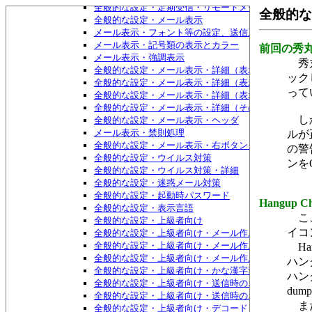
全般的な設定・定期受信・リモートメール
全般的な
全般的な設定・メール表示
メール表示・フォント等の設定、送信系/受信系それ
メール表示・記号類の表示とカラー
前回の秀
メール表示・強調表示
秀丸
全般的な設定・メール表示・詳細（表示関係）
ック
全般的な設定・メール表示・詳細（表示関係）・もっ
って
全般的な設定・メール表示・詳細（表示関係）・もっ
全般的な設定・メール表示・詳細（その他）
しか
全般的な設定・メール表示・ヘッダ
メール表示・禁則処理
ルが
全般的な設定・メール表示・右ボタンメニュー
の警
全般的な設定・ウイルス対策
ンを
全般的な設定・ウイルス対策・詳細
全般的な設定・迷惑メール対策
全般的な設定・起動時パスワード
Hangup 
全般的な設定・表示言語
ここ
全般的な設定・上級者向け
イコン
全般的な設定・上級者向け・メール作成
全般的な設定・上級者向け・メール作成・返信
Ha
全般的な設定・上級者向け・メール作成・自動保存
ハン
全般的な設定・上級者向け・かな漢字変換
ハン
全般的な設定・上級者向け・送信時のエンコード
dum
全般的な設定・上級者向け・送信時のエンコード・特
また
全般的な設定・上級者向け・デコード