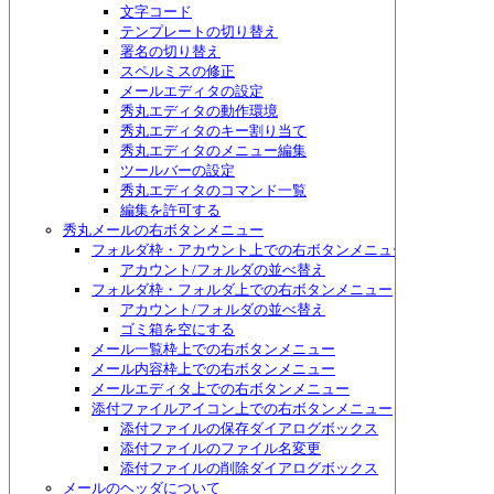
文字コード
テンプレートの切り替え
署名の切り替え
スペルミスの修正
メールエディタの設定
秀丸エディタの動作環境
秀丸エディタのキー割り当て
秀丸エディタのメニュー編集
ツールバーの設定
秀丸エディタのコマンド一覧
編集を許可する
秀丸メールの右ボタンメニュー
フォルダ枠・アカウント上での右ボタンメニュー
アカウント/フォルダの並べ替え
フォルダ枠・フォルダ上での右ボタンメニュー
アカウント/フォルダの並べ替え
ゴミ箱を空にする
メール一覧枠上での右ボタンメニュー
メール内容枠上での右ボタンメニュー
メールエディタ上での右ボタンメニュー
添付ファイルアイコン上での右ボタンメニュー
添付ファイルの保存ダイアログボックス
添付ファイルのファイル名変更
添付ファイルの削除ダイアログボックス
メールのヘッダについて