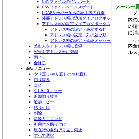
CSVファイルのインポート
メール一
CSVファイルへエクスポート
LDAPサーバーからの証明書の取得
メー
外部アドレス帳の追加ダイアログボックス
内の
アドレス帳の設定ダイアログボックス
の場
アドレス帳の設定・表示する列
に消
アドレス帳の設定・列の並び順
ここ
アドレス帳の設定・確認メッセージ
内全
差出人をアドレス帳に登録
宛先をアドレス帳に登録
ルス
閉じる
全終了
編集メニュー
やり直し/やり直しのやり直し
切り抜き
コピー
引用付きコピー
追加切り抜き
追加コピー
貼り付け
削除
変換系コマンド
引用付き貼り付け
現在行の自動折り返し禁止
すべて選択