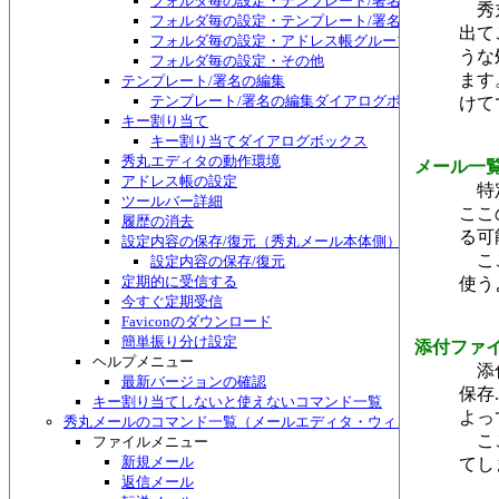
フォルダ毎の設定・テンプレート/署名
秀丸
フォルダ毎の設定・テンプレート/署名・HTMLメー
出て
フォルダ毎の設定・アドレス帳グループ
うな
フォルダ毎の設定・その他
ます
テンプレート/署名の編集
テンプレート/署名の編集ダイアログボックス
けて
キー割り当て
キー割り当てダイアログボックス
秀丸エディタの動作環境
メール一
アドレス帳の設定
特定
ツールバー詳細
ここ
履歴の消去
る可
設定内容の保存/復元（秀丸メール本体側）
ここの
設定内容の保存/復元
定期的に受信する
使う
今すぐ定期受信
Faviconのダウンロード
簡単振り分け設定
添付ファ
ヘルプメニュー
添付
最新バージョンの確認
保存
キー割り当てしないと使えないコマンド一覧
よっ
秀丸メールのコマンド一覧（メールエディタ・ウィンドウ）
ここ
ファイルメニュー
新規メール
てし
返信メール