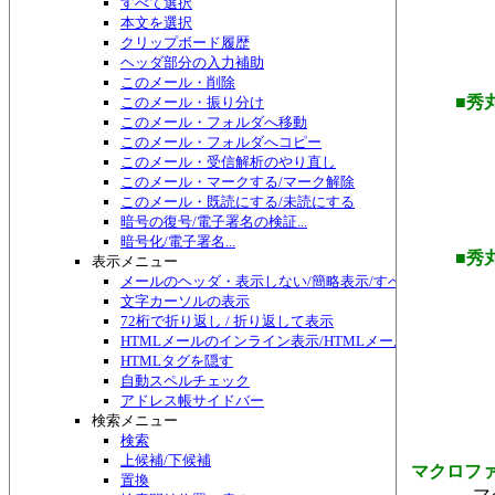
すべて選択
本文を選択
クリップボード履歴
ヘッダ部分の入力補助
このメール・削除
■秀
このメール・振り分け
このメール・フォルダへ移動
このメール・フォルダへコピー
このメール・受信解析のやり直し
このメール・マークする/マーク解除
このメール・既読にする/未読にする
暗号の復号/電子署名の検証...
暗号化/電子署名...
■秀
表示メニュー
メールのヘッダ・表示しない/簡略表示/すべて表示/切り替
文字カーソルの表示
72桁で折り返し / 折り返して表示
HTMLメールのインライン表示/HTMLメール編集
HTMLタグを隠す
自動スペルチェック
アドレス帳サイドバー
検索メニュー
検索
上候補/下候補
マクロフ
置換
マク