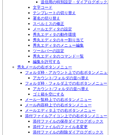
送信用の特別設定・ダイアログボックス
文字コード
テンプレートの切り替え
署名の切り替え
スペルミスの修正
メールエディタの設定
秀丸エディタの動作環境
秀丸エディタのキー割り当て
秀丸エディタのメニュー編集
ツールバーの設定
秀丸エディタのコマンド一覧
編集を許可する
秀丸メールの右ボタンメニュー
フォルダ枠・アカウント上での右ボタンメニュー
アカウント/フォルダの並べ替え
フォルダ枠・フォルダ上での右ボタンメニュー
アカウント/フォルダの並べ替え
ゴミ箱を空にする
メール一覧枠上での右ボタンメニュー
メール内容枠上での右ボタンメニュー
メールエディタ上での右ボタンメニュー
添付ファイルアイコン上での右ボタンメニュー
添付ファイルの保存ダイアログボックス
添付ファイルのファイル名変更
添付ファイルの削除ダイアログボックス