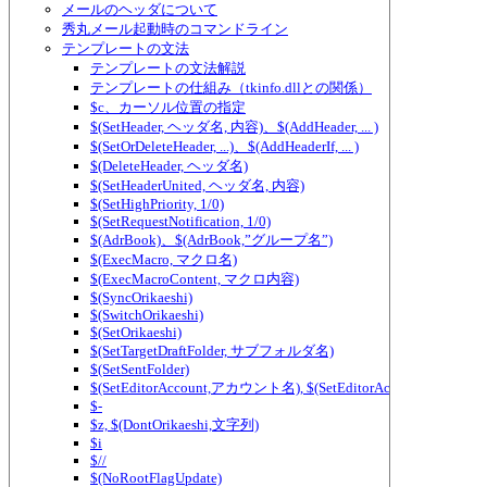
メールのヘッダについて
秀丸メール起動時のコマンドライン
テンプレートの文法
テンプレートの文法解説
テンプレートの仕組み（tkinfo.dllとの関係）
$c、カーソル位置の指定
$(SetHeader, ヘッダ名, 内容)、$(AddHeader, ... )
$(SetOrDeleteHeader, ...)、$(AddHeaderIf, ... )
$(DeleteHeader, ヘッダ名)
$(SetHeaderUnited, ヘッダ名, 内容)
$(SetHighPriority, 1/0)
$(SetRequestNotification, 1/0)
$(AdrBook)、$(AdrBook,”グループ名”)
$(ExecMacro, マクロ名)
$(ExecMacroContent, マクロ内容)
$(SyncOrikaeshi)
$(SwitchOrikaeshi)
$(SetOrikaeshi)
$(SetTargetDraftFolder, サブフォルダ名)
$(SetSentFolder)
$(SetEditorAccount,アカウント名), $(SetEditorAccount2,アカ
$-
$z, $(DontOrikaeshi,文字列)
$i
$//
$(NoRootFlagUpdate)