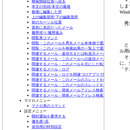
検索開始位置へ戻る
しま
本文の先頭/本文の最後
最後に編集した所
Wi
上の編集箇所/下の編集箇所
前のカーソル位置
秀丸
直前に未読だったメール
履歴戻り/履歴進み
閲覧系コマンド
閲覧・このメールを秀丸メール本体側で選択する
と１
閲覧・このメールを検索結果の一覧上で選択する
ル用
関連するメール・返信元または転送元メール
そう
関連するメール・このメールへの返信メール
に、
関連するメール・このメールを元にした転送メール
「テ
関連するメール・ログ
関連するメール・ログを関連づけアプリで開く
関連するメール・このメールのスレッドを検索
関連するメール・このメールのスレッドをメニュー表示
関連するメール・簡単メールアドレス検索
関連するメール・簡単メールアドレス検索メニュー表示
マクロメニュー
マクロ系のコマンド
設定メニュー
開封通知を要求する
優先度=高
送信用の特別設定