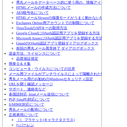
秀丸メールをデータベース的に使う用の、情報アイテムについて
HTMLメールの作成方法について
AES暗号化について
HTMLメールViewerの保護モードがうまく動かない場合
Exchange Online用アカウントでの制限について
VirusTotalのAPIキーの取得方法
Google CloudにOAuth認証用アプリを登録する方法
Microsoft AzureにOAuth認証用アプリを登録する方法
GmailのOAuth認証アプリ登録ダイアログボックス
前回の秀丸メール異常終了 ダイアログボックス
送金方法、ライセンスについて
品質保証規定
簡単Ｑ＆Ａ集
コンピュータ・ウイルスについての注意
メール用ファイルがアンチウイルスによって隔離された時の対策
秀丸メール用のお勧めのWindowsセキュリティ設定
URLを開く確認メッセージ
サポート、連絡先など
多国語対応, htmlメール送信について
PGP, GnuPG対応について
S/MIME対応について
秀丸メールの配布について
正規表現について
［］ ブラケット(キャラクタクラス)
() パーレン