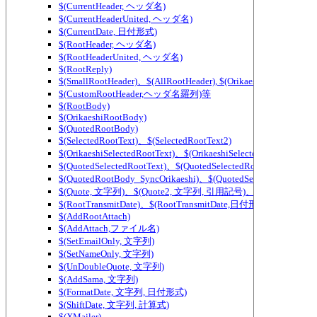
$(CurrentHeader, ヘッダ名)
$(CurrentHeaderUnited, ヘッダ名)
$(CurrentDate, 日付形式)
$(RootHeader, ヘッダ名)
$(RootHeaderUnited, ヘッダ名)
$(RootReply)
$(SmallRootHeader)、$(AllRootHeader), $(OrikaeshiSmallRootHea
$(CustomRootHeader,ヘッダ名羅列)等
$(RootBody)
$(OrikaeshiRootBody)
$(QuotedRootBody)
$(SelectedRootText)、$(SelectedRootText2)
$(OrikaeshiSelectedRootText)、$(OrikaeshiSelectedRootText2)
$(QuotedSelectedRootText)、$(QuotedSelectedRootText2)
$(QuotedRootBody_SyncOrikaeshi)、$(QuotedSelectedRootText_
$(Quote, 文字列)、$(Quote2, 文字列, 引用記号)、$(QuoteWidth,
$(RootTransmitDate)、$(RootTransmitDate,日付形式)
$(AddRootAttach)
$(AddAttach,ファイル名)
$(SetEmailOnly, 文字列)
$(SetNameOnly, 文字列)
$(UnDoubleQuote, 文字列)
$(AddSama, 文字列)
$(FormatDate, 文字列, 日付形式)
$(ShiftDate, 文字列, 計算式)
$(XMailer)