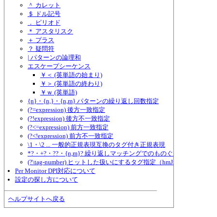
＾ カレット
＄ ドル記号
． ピリオド
＊ アスタリスク
＋ プラス
？ 疑問符
| パターンの論理和
エスケープシーケンス
￥＜ (英単語の始まり)
￥＞ (英単語の終わり)
￥ｗ (英単語)
{n}・{n,}・{n,m} パターンの繰り返し回数指定
(?=expression) 後方一致指定
(?!expression) 後方不一致指定
(?<=expression) 前方一致指定
(?<!expression) 前方不一致指定
\1・\2 ... 一般的正規表現互換のタグ付き正規表現
*?・+?・??・{n,m}? 繰り返しマッチングでのものぐさ指定
(?\tag-number) ヒットした扱いにするタグ指定（hmJre.dll独自形式
Per Monitor DPI対応について
設定の探し方について
ヘルプサイトへ戻る