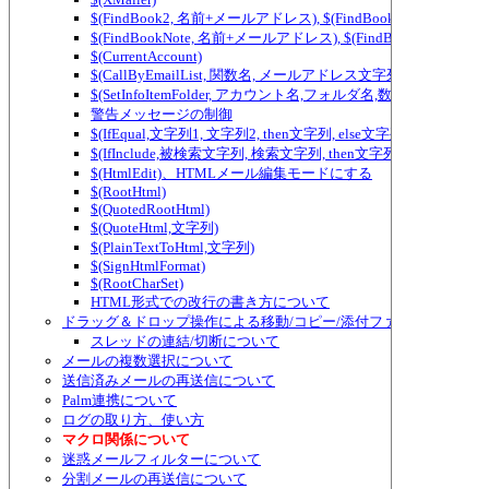
$(FindBook2, 名前+メールアドレス), $(FindBook3, 名前+メ
$(FindBookNote, 名前+メールアドレス), $(FindBookNote2, ...) ～ $(Fi
$(CurrentAccount)
$(CallByEmailList, 関数名, メールアドレス文字列)
$(SetInfoItemFolder, アカウント名,フォルダ名,数値)
警告メッセージの制御
$(IfEqual,文字列1, 文字列2, then文字列, else文字列)、テ
$(IfInclude,被検索文字列, 検索文字列, then文字列, else
$(HtmlEdit)、HTMLメール編集モードにする
$(RootHtml)
$(QuotedRootHtml)
$(QuoteHtml,文字列)
$(PlainTextToHtml,文字列)
$(SignHtmlFormat)
$(RootCharSet)
HTML形式での改行の書き方について
ドラッグ＆ドロップ操作による移動/コピー/添付ファイルの追加/
スレッドの連結/切断について
メールの複数選択について
送信済みメールの再送信について
Palm連携について
ログの取り方、使い方
マクロ関係について
迷惑メールフィルターについて
分割メールの再送信について