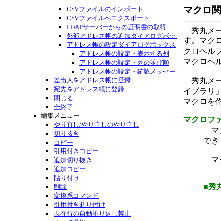
アドレス帳・検索して一覧作成ダイアログボックス
マクロ関
CSVファイルのインポート
CSVファイルへエクスポート
LDAPサーバーからの証明書の取得
秀丸メー
外部アドレス帳の追加ダイアログボックス
す。マク
アドレス帳の設定ダイアログボックス
クロヘル
アドレス帳の設定・表示する列
マクロヘ
アドレス帳の設定・列の並び順
アドレス帳の設定・確認メッセージ
差出人をアドレス帳に登録
秀丸メー
宛先をアドレス帳に登録
イブラリ
閉じる
マクロを
全終了
編集メニュー
マクロフ
やり直し/やり直しのやり直し
マク
切り抜き
でき
コピー
引用付きコピー
マク
追加切り抜き
追加コピー
貼り付け
■秀
削除
変換系コマンド
引用付き貼り付け
現在行の自動折り返し禁止