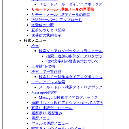
リモートメール・ダイアログボックス
リモートメール - 現在メールの再受信
リモートメール - 現在メールの削除
IMAPサーバーにアップロード
送受信の中断
直前のやりとり記録
送受信の状態表示
検索メニュー
検索
検索ダイアログボックス（秀丸メール本体側）
検索・追加の条件ダイアログボックス
検索文字列の警告表示について
上候補/下候補
検索して一覧作成
検索して一覧作成ダイアログボックス
メールアドレス検索
メールアドレス検索ダイアログボックス
Message-Id検索
Message-Id検索ダイアログボックス
新着リスト（現在アカウント/すべてのアカウント）
直前に未読だったメール
履歴戻り/履歴進み
履歴メニュー
フォルダ履歴メニュー
閲覧系・上のメール/下のメール