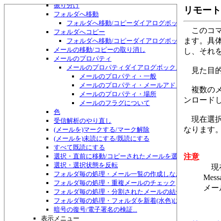
振り分け
リモート
フォルダへ移動
フォルダへ移動/コピーダイアログボックス
このコマ
フォルダへコピー
ます。具
フォルダへ移動/コピーダイアログボックス
メールの移動/コピーの取り消し
し、それ
メールのプロパティ
メールのプロパティダイアログボックス
見た目的
メールのプロパティ・一般
メールのプロパティ・メールアドレス
複数のメ
メールのプロパティ・場所
ンロード
メールのフラグについて
色
現在選択
受信解析のやり直し
なります
(メールを)マークする/マーク解除
(メールを)未読にする/既読にする
すべて既読にする
選択・直前に移動/コピーされたメールを選択
注意
選択・選択状態を反転
現在
フォルダ毎の処理・メール一覧の作成しなおし
Me
フォルダ毎の処理・重複メールのチェック
メー
フォルダ毎の処理・分割されたメールの結合
フォルダ毎の処理・フォルダを新着(水色)にする
暗号の復号/電子署名の検証...
表示メニュー