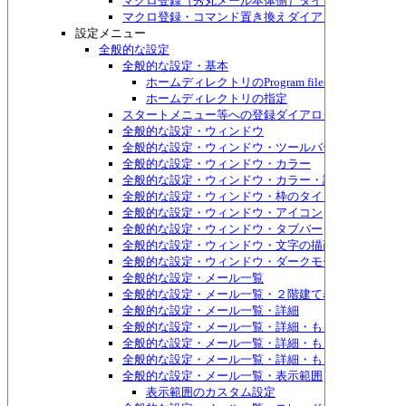
マクロ登録（秀丸メール本体側）ダイアログボックス
マクロ登録・コマンド置き換えダイアログボックス
設定メニュー
全般的な設定
全般的な設定・基本
ホームディレクトリのProgram filesフォルダ配
ホームディレクトリの指定
スタートメニュー等への登録ダイアログボックス
全般的な設定・ウィンドウ
全般的な設定・ウィンドウ・ツールバーの詳細
全般的な設定・ウィンドウ・カラー
全般的な設定・ウィンドウ・カラー・詳細
全般的な設定・ウィンドウ・枠のタイトルバー
全般的な設定・ウィンドウ・アイコン
全般的な設定・ウィンドウ・タブバー
全般的な設定・ウィンドウ・文字の描画
全般的な設定・ウィンドウ・ダークモード
全般的な設定・メール一覧
全般的な設定・メール一覧・２階建て表示のスタイル
全般的な設定・メール一覧・詳細
全般的な設定・メール一覧・詳細・もっと詳細1
全般的な設定・メール一覧・詳細・もっと詳細2
全般的な設定・メール一覧・詳細・もっと詳細3
全般的な設定・メール一覧・表示範囲
表示範囲のカスタム設定