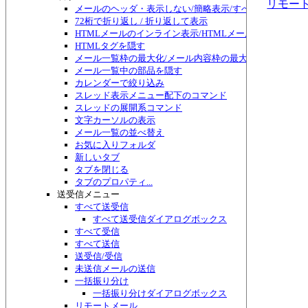
リモー
メールのヘッダ・表示しない/簡略表示/すべて表示/切り替
72桁で折り返し / 折り返して表示
HTMLメールのインライン表示/HTMLメール編集
HTMLタグを隠す
メール一覧枠の最大化/メール内容枠の最大化/フォルダ枠
メール一覧中の部品を隠す
カレンダーで絞り込み
スレッド表示メニュー配下のコマンド
スレッドの展開系コマンド
文字カーソルの表示
メール一覧の並べ替え
お気に入りフォルダ
新しいタブ
タブを閉じる
タブのプロパティ...
送受信メニュー
すべて送受信
すべて送受信ダイアログボックス
すべて受信
すべて送信
送受信/受信
未送信メールの送信
一括振り分け
一括振り分けダイアログボックス
リモートメール