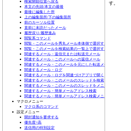
検索開始位置へ戻る
す。
本文の先頭/本文の最後
最後に編集した所
上の編集箇所/下の編集箇所
前のカーソル位置
直前に未読だったメール
履歴戻り/履歴進み
閲覧系コマンド
閲覧・このメールを秀丸メール本体側で選択する
閲覧・このメールを検索結果の一覧上で選択する
関連するメール・返信元または転送元メール
関連するメール・このメールへの返信メール
関連するメール・このメールを元にした転送メール
関連するメール・ログ
関連するメール・ログを関連づけアプリで開く
関連するメール・このメールのスレッドを検索
関連するメール・このメールのスレッドをメニュー表示
関連するメール・簡単メールアドレス検索
関連するメール・簡単メールアドレス検索メニュー表示
マクロメニュー
マクロ系のコマンド
設定メニュー
開封通知を要求する
優先度=高
送信用の特別設定