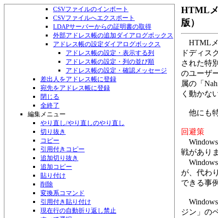
アドレス帳・検索して一覧作成ダイアログボックス
HTML
CSVファイルのインポート
CSVファイルへエクスポート
版）
LDAPサーバーからの証明書の取得
外部アドレス帳の追加ダイアログボックス
HTMLメ
アドレス帳の設定ダイアログボックス
ドディス
アドレス帳の設定・表示する列
アドレス帳の設定・列の並び順
された特
アドレス帳の設定・確認メッセージ
のユーザ
差出人をアドレス帳に登録
属の「Na
宛先をアドレス帳に登録
く動かな
閉じる
全終了
他にも特
編集メニュー
やり直し/やり直しのやり直し
回避策
切り抜き
コピー
Windo
引用付きコピー
戦があり
追加切り抜き
Windo
追加コピー
が、代わ
貼り付け
できる事
削除
変換系コマンド
Window
引用付き貼り付け
現在行の自動折り返し禁止
ジン」のペー