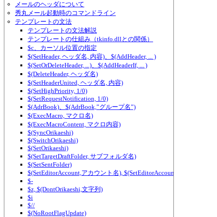
メールのヘッダについて
秀丸メール起動時のコマンドライン
テンプレートの文法
テンプレートの文法解説
テンプレートの仕組み（tkinfo.dllとの関係）
$c、カーソル位置の指定
$(SetHeader, ヘッダ名, 内容)、$(AddHeader, ... )
$(SetOrDeleteHeader, ...)、$(AddHeaderIf, ... )
$(DeleteHeader, ヘッダ名)
$(SetHeaderUnited, ヘッダ名, 内容)
$(SetHighPriority, 1/0)
$(SetRequestNotification, 1/0)
$(AdrBook)、$(AdrBook,”グループ名”)
$(ExecMacro, マクロ名)
$(ExecMacroContent, マクロ内容)
$(SyncOrikaeshi)
$(SwitchOrikaeshi)
$(SetOrikaeshi)
$(SetTargetDraftFolder, サブフォルダ名)
$(SetSentFolder)
$(SetEditorAccount,アカウント名), $(SetEditorAccount2,アカウント
$-
$z, $(DontOrikaeshi,文字列)
$i
$//
$(NoRootFlagUpdate)