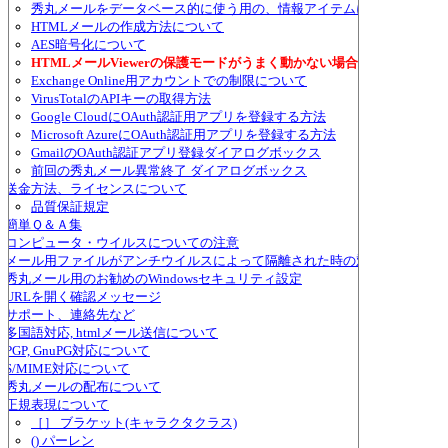
秀丸メールをデータベース的に使う用の、情報アイテムについて
HTMLメールの作成方法について
AES暗号化について
HTMLメールViewerの保護モードがうまく動かない場合
Exchange Online用アカウントでの制限について
VirusTotalのAPIキーの取得方法
Google CloudにOAuth認証用アプリを登録する方法
Microsoft AzureにOAuth認証用アプリを登録する方法
GmailのOAuth認証アプリ登録ダイアログボックス
前回の秀丸メール異常終了 ダイアログボックス
送金方法、ライセンスについて
品質保証規定
簡単Ｑ＆Ａ集
コンピュータ・ウイルスについての注意
メール用ファイルがアンチウイルスによって隔離された時の対策
秀丸メール用のお勧めのWindowsセキュリティ設定
URLを開く確認メッセージ
サポート、連絡先など
多国語対応, htmlメール送信について
PGP, GnuPG対応について
S/MIME対応について
秀丸メールの配布について
正規表現について
［］ ブラケット(キャラクタクラス)
() パーレン