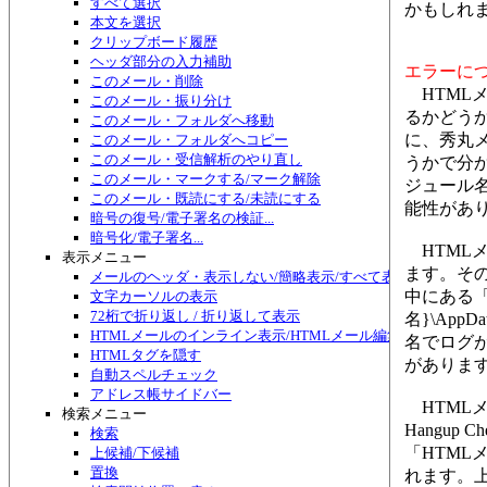
すべて選択
かもしれ
本文を選択
クリップボード履歴
ヘッダ部分の入力補助
エラーに
このメール・削除
HTMLメ
このメール・振り分け
るかどうかは
このメール・フォルダへ移動
に、秀丸メー
このメール・フォルダへコピー
このメール・受信解析のやり直し
うかで分
このメール・マークする/マーク解除
ジュール
このメール・既読にする/未読にする
能性があ
暗号の復号/電子署名の検証...
暗号化/電子署名...
HTMLメ
表示メニュー
ます。その
メールのヘッダ・表示しない/簡略表示/すべて表示/切り替え
中にある「H
文字カーソルの表示
72桁で折り返し / 折り返して表示
名}\AppD
HTMLメールのインライン表示/HTMLメール編集
名でログ
HTMLタグを隠す
がありま
自動スペルチェック
アドレス帳サイドバー
HTMLメ
検索メニュー
Hangu
検索
「HTML
上候補/下候補
置換
れます。上