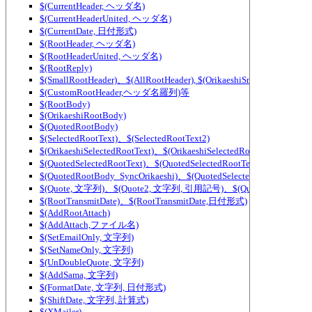
$(CurrentHeader, ヘッダ名)
$(CurrentHeaderUnited, ヘッダ名)
$(CurrentDate, 日付形式)
$(RootHeader, ヘッダ名)
$(RootHeaderUnited, ヘッダ名)
$(RootReply)
$(SmallRootHeader)、$(AllRootHeader), $(OrikaeshiSmallRootHeader),
$(CustomRootHeader,ヘッダ名羅列)等
$(RootBody)
$(OrikaeshiRootBody)
$(QuotedRootBody)
$(SelectedRootText)、$(SelectedRootText2)
$(OrikaeshiSelectedRootText)、$(OrikaeshiSelectedRootText2)
$(QuotedSelectedRootText)、$(QuotedSelectedRootText2)
$(QuotedRootBody_SyncOrikaeshi)、$(QuotedSelectedRootText_Sync
$(Quote, 文字列)、$(Quote2, 文字列, 引用記号)、$(QuoteWidth, 文字
$(RootTransmitDate)、$(RootTransmitDate,日付形式)
$(AddRootAttach)
$(AddAttach,ファイル名)
$(SetEmailOnly, 文字列)
$(SetNameOnly, 文字列)
$(UnDoubleQuote, 文字列)
$(AddSama, 文字列)
$(FormatDate, 文字列, 日付形式)
$(ShiftDate, 文字列, 計算式)
$(XMailer)