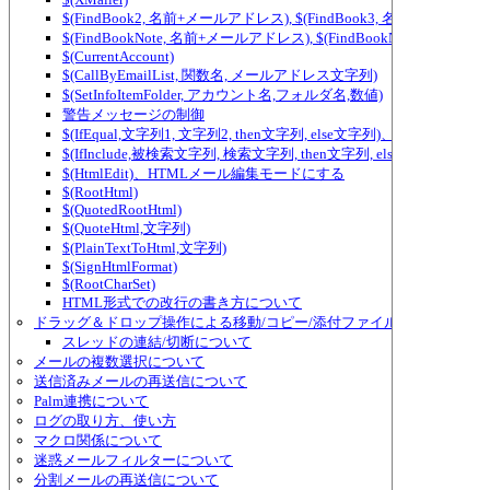
$(FindBook2, 名前+メールアドレス), $(FindBook3, 名前+メールア
$(FindBookNote, 名前+メールアドレス), $(FindBookNote2, ...) ～ $(FindBo
$(CurrentAccount)
$(CallByEmailList, 関数名, メールアドレス文字列)
$(SetInfoItemFolder, アカウント名,フォルダ名,数値)
警告メッセージの制御
$(IfEqual,文字列1, 文字列2, then文字列, else文字列)、テンプレ
$(IfInclude,被検索文字列, 検索文字列, then文字列, else文字
$(HtmlEdit)、HTMLメール編集モードにする
$(RootHtml)
$(QuotedRootHtml)
$(QuoteHtml,文字列)
$(PlainTextToHtml,文字列)
$(SignHtmlFormat)
$(RootCharSet)
HTML形式での改行の書き方について
ドラッグ＆ドロップ操作による移動/コピー/添付ファイルの追加/スレ
スレッドの連結/切断について
メールの複数選択について
送信済みメールの再送信について
Palm連携について
ログの取り方、使い方
マクロ関係について
迷惑メールフィルターについて
分割メールの再送信について