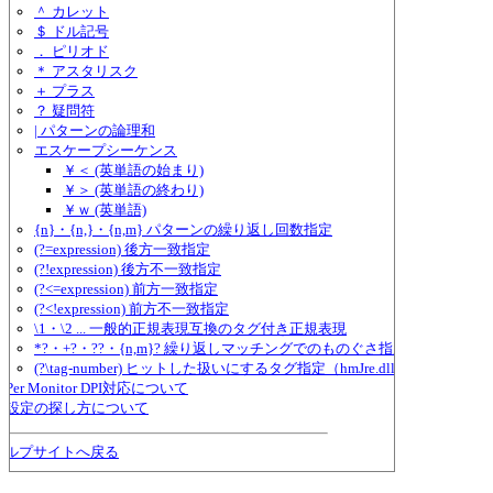
＾ カレット
＄ ドル記号
． ピリオド
＊ アスタリスク
＋ プラス
？ 疑問符
| パターンの論理和
エスケープシーケンス
￥＜ (英単語の始まり)
￥＞ (英単語の終わり)
￥ｗ (英単語)
{n}・{n,}・{n,m} パターンの繰り返し回数指定
(?=expression) 後方一致指定
(?!expression) 後方不一致指定
(?<=expression) 前方一致指定
(?<!expression) 前方不一致指定
\1・\2 ... 一般的正規表現互換のタグ付き正規表現
*?・+?・??・{n,m}? 繰り返しマッチングでのものぐさ指定
(?\tag-number) ヒットした扱いにするタグ指定（hmJre.dll独自形式）
Per Monitor DPI対応について
設定の探し方について
ヘルプサイトへ戻る