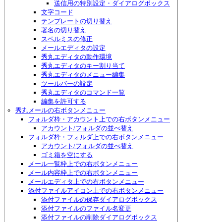
送信用の特別設定・ダイアログボックス
文字コード
テンプレートの切り替え
署名の切り替え
スペルミスの修正
メールエディタの設定
秀丸エディタの動作環境
秀丸エディタのキー割り当て
秀丸エディタのメニュー編集
ツールバーの設定
秀丸エディタのコマンド一覧
編集を許可する
秀丸メールの右ボタンメニュー
フォルダ枠・アカウント上での右ボタンメニュー
アカウント/フォルダの並べ替え
フォルダ枠・フォルダ上での右ボタンメニュー
アカウント/フォルダの並べ替え
ゴミ箱を空にする
メール一覧枠上での右ボタンメニュー
メール内容枠上での右ボタンメニュー
メールエディタ上での右ボタンメニュー
添付ファイルアイコン上での右ボタンメニュー
添付ファイルの保存ダイアログボックス
添付ファイルのファイル名変更
添付ファイルの削除ダイアログボックス