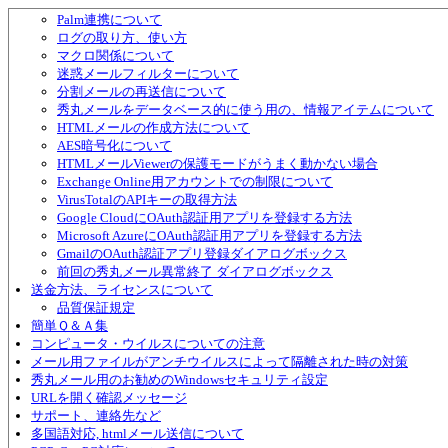
送信済みメールの再送信について
Palm連携について
ログの取り方、使い方
マクロ関係について
迷惑メールフィルターについて
分割メールの再送信について
秀丸メールをデータベース的に使う用の、情報アイテムについて
HTMLメールの作成方法について
AES暗号化について
HTMLメールViewerの保護モードがうまく動かない場合
Exchange Online用アカウントでの制限について
VirusTotalのAPIキーの取得方法
Google CloudにOAuth認証用アプリを登録する方法
Microsoft AzureにOAuth認証用アプリを登録する方法
GmailのOAuth認証アプリ登録ダイアログボックス
前回の秀丸メール異常終了 ダイアログボックス
送金方法、ライセンスについて
品質保証規定
簡単Ｑ＆Ａ集
コンピュータ・ウイルスについての注意
メール用ファイルがアンチウイルスによって隔離された時の対策
秀丸メール用のお勧めのWindowsセキュリティ設定
URLを開く確認メッセージ
サポート、連絡先など
多国語対応, htmlメール送信について