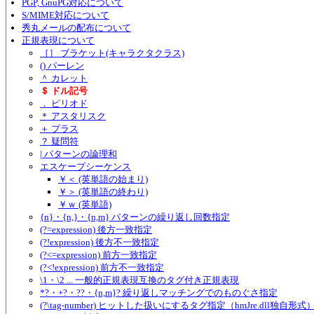
PGP, GnuPG対応について
S/MIME対応について
秀丸メールの配布について
正規表現について
［］ ブラケット(キャラクタクラス)
() パーレン
＾ カレット
＄ ドル記号
． ピリオド
＊ アスタリスク
＋ プラス
？ 疑問符
| パターンの論理和
エスケープシーケンス
￥＜ (英単語の始まり)
￥＞ (英単語の終わり)
￥ｗ (英単語)
{n}・{n,}・{n,m} パターンの繰り返し回数指定
(?=expression) 後方一致指定
(?!expression) 後方不一致指定
(?<=expression) 前方一致指定
(?<!expression) 前方不一致指定
\1・\2 ... 一般的正規表現互換のタグ付き正規表現
*?・+?・??・{n,m}? 繰り返しマッチングでのものぐさ指定
(?\tag-number) ヒットした扱いにするタグ指定（hmJre.dll独自形式