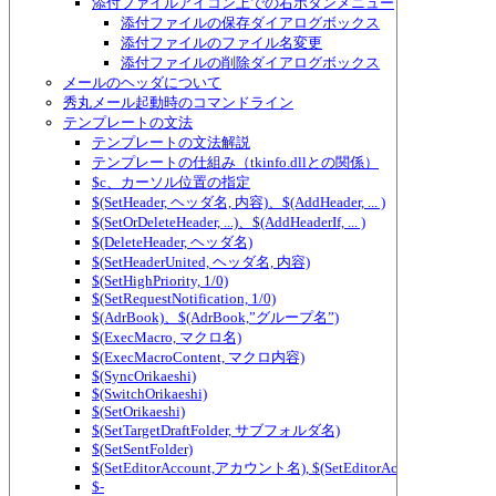
添付ファイルアイコン上での右ボタンメニュー
添付ファイルの保存ダイアログボックス
添付ファイルのファイル名変更
添付ファイルの削除ダイアログボックス
メールのヘッダについて
秀丸メール起動時のコマンドライン
テンプレートの文法
テンプレートの文法解説
テンプレートの仕組み（tkinfo.dllとの関係）
$c、カーソル位置の指定
$(SetHeader, ヘッダ名, 内容)、$(AddHeader, ... )
$(SetOrDeleteHeader, ...)、$(AddHeaderIf, ... )
$(DeleteHeader, ヘッダ名)
$(SetHeaderUnited, ヘッダ名, 内容)
$(SetHighPriority, 1/0)
$(SetRequestNotification, 1/0)
$(AdrBook)、$(AdrBook,”グループ名”)
$(ExecMacro, マクロ名)
$(ExecMacroContent, マクロ内容)
$(SyncOrikaeshi)
$(SwitchOrikaeshi)
$(SetOrikaeshi)
$(SetTargetDraftFolder, サブフォルダ名)
$(SetSentFolder)
$(SetEditorAccount,アカウント名), $(SetEditorAccount2,アカ
$-