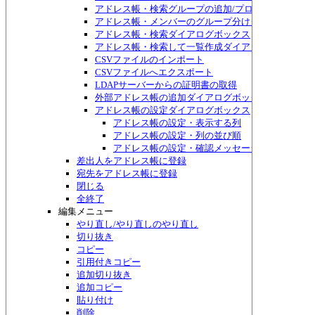
アドレス帳・検索グループの追加/プロパティダイア
アドレス帳・メンバーのグループ分けダイアログボッ
アドレス帳・検索ダイアログボックス
アドレス帳・検索して一覧作成ダイアログボックス
CSVファイルのインポート
CSVファイルへエクスポート
LDAPサーバーからの証明書の取得
外部アドレス帳の追加ダイアログボックス
アドレス帳の設定ダイアログボックス
アドレス帳の設定・表示する列
アドレス帳の設定・列の並び順
アドレス帳の設定・確認メッセージ
差出人をアドレス帳に登録
宛先をアドレス帳に登録
閉じる
全終了
編集メニュー
やり直し/やり直しのやり直し
切り抜き
コピー
引用付きコピー
追加切り抜き
追加コピー
貼り付け
削除