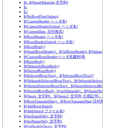
$z, $(DontOrikaeshi,文字列)
$i
$//
$(NoRootFlagUpdate)
$(CurrentHeader, ヘッダ名)
$(CurrentHeaderUnited, ヘッダ名)
$(CurrentDate, 日付形式)
$(RootHeader, ヘッダ名)
$(RootHeaderUnited, ヘッダ名)
$(RootReply)
$(SmallRootHeader)、$(AllRootHeader), $(OrikaeshiSmallRootHea
$(CustomRootHeader,ヘッダ名羅列)等
$(RootBody)
$(OrikaeshiRootBody)
$(QuotedRootBody)
$(SelectedRootText)、$(SelectedRootText2)
$(OrikaeshiSelectedRootText)、$(OrikaeshiSelectedRootText2)
$(QuotedSelectedRootText)、$(QuotedSelectedRootText2)
$(QuotedRootBody_SyncOrikaeshi)、$(QuotedSelectedRootText_
$(Quote, 文字列)、$(Quote2, 文字列, 引用記号)、$(QuoteWidth,
$(RootTransmitDate)、$(RootTransmitDate,日付形式)
$(AddRootAttach)
$(AddAttach,ファイル名)
$(SetEmailOnly, 文字列)
$(SetNameOnly, 文字列)
$(UnDoubleQuote, 文字列)