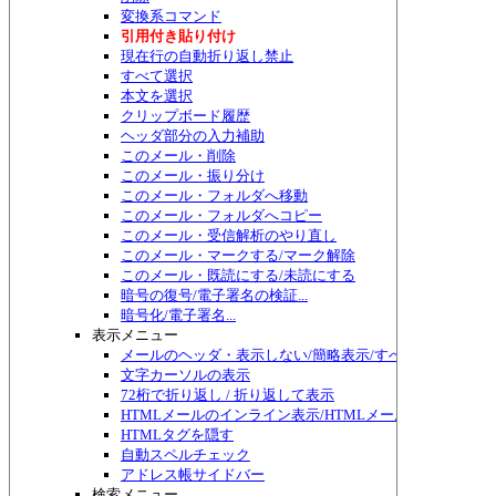
変換系コマンド
引用付き貼り付け
現在行の自動折り返し禁止
すべて選択
本文を選択
クリップボード履歴
ヘッダ部分の入力補助
このメール・削除
このメール・振り分け
このメール・フォルダへ移動
このメール・フォルダへコピー
このメール・受信解析のやり直し
このメール・マークする/マーク解除
このメール・既読にする/未読にする
暗号の復号/電子署名の検証...
暗号化/電子署名...
表示メニュー
メールのヘッダ・表示しない/簡略表示/すべて表示/切り替
文字カーソルの表示
72桁で折り返し / 折り返して表示
HTMLメールのインライン表示/HTMLメール編集
HTMLタグを隠す
自動スペルチェック
アドレス帳サイドバー
検索メニュー