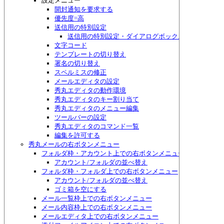
設定メニュー
開封通知を要求する
優先度=高
送信用の特別設定
送信用の特別設定・ダイアログボックス
文字コード
テンプレートの切り替え
署名の切り替え
スペルミスの修正
メールエディタの設定
秀丸エディタの動作環境
秀丸エディタのキー割り当て
秀丸エディタのメニュー編集
ツールバーの設定
秀丸エディタのコマンド一覧
編集を許可する
秀丸メールの右ボタンメニュー
フォルダ枠・アカウント上での右ボタンメニュー
アカウント/フォルダの並べ替え
フォルダ枠・フォルダ上での右ボタンメニュー
アカウント/フォルダの並べ替え
ゴミ箱を空にする
メール一覧枠上での右ボタンメニュー
メール内容枠上での右ボタンメニュー
メールエディタ上での右ボタンメニュー