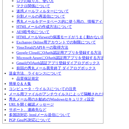
ログの取り方、使い方
マクロ関係について
迷惑メールフィルターについて
分割メールの再送信について
秀丸メールをデータベース的に使う用の、情報アイテムについて
HTMLメールの作成方法について
AES暗号化について
HTMLメールViewerの保護モードがうまく動かない場合
Exchange Online用アカウントでの制限について
VirusTotalのAPIキーの取得方法
Google CloudにOAuth認証用アプリを登録する方法
Microsoft AzureにOAuth認証用アプリを登録する方法
GmailのOAuth認証アプリ登録ダイアログボックス
前回の秀丸メール異常終了 ダイアログボックス
送金方法、ライセンスについて
品質保証規定
簡単Ｑ＆Ａ集
コンピュータ・ウイルスについての注意
メール用ファイルがアンチウイルスによって隔離された時の対策
秀丸メール用のお勧めのWindowsセキュリティ設定
URLを開く確認メッセージ
サポート、連絡先など
多国語対応, htmlメール送信について
PGP, GnuPG対応について
S/MIME対応について