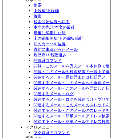
検索
上候補/下候補
置換
検索開始位置へ戻る
本文の先頭/本文の最後
最後に編集した所
上の編集箇所/下の編集箇所
前のカーソル位置
直前に未読だったメール
履歴戻り/履歴進み
閲覧系コマンド
閲覧・このメールを秀丸メール本体側で選択する
閲覧・このメールを検索結果の一覧上で選択する
関連するメール・返信元または転送元メール
関連するメール・このメールへの返信メール
関連するメール・このメールを元にした転送メール
関連するメール・ログ
関連するメール・ログを関連づけアプリで開く
関連するメール・このメールのスレッドを検索
関連するメール・このメールのスレッドをメニュー表示
関連するメール・簡単メールアドレス検索
関連するメール・簡単メールアドレス検索メニュー表示
マクロメニュー
マクロ系のコマンド