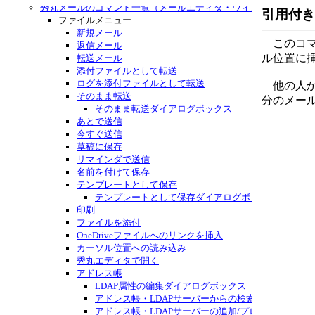
秀丸メールのコマンド一覧（メールエディタ・ウィンドウ）
引用付き
ファイルメニュー
新規メール
このコマ
返信メール
ル位置に
転送メール
添付ファイルとして転送
ログを添付ファイルとして転送
他の人か
そのまま転送
分のメー
そのまま転送ダイアログボックス
あとで送信
今すぐ送信
草稿に保存
リマインダで送信
名前を付けて保存
テンプレートとして保存
テンプレートとして保存ダイアログボックス
印刷
ファイルを添付
OneDriveファイルへのリンクを挿入
カーソル位置への読み込み
秀丸エディタで開く
アドレス帳
LDAP属性の編集ダイアログボックス
アドレス帳・LDAPサーバーからの検索ダイアログボ
アドレス帳・LDAPサーバーの追加/プロパティダイ