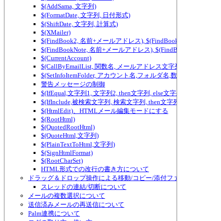
$(AddSama, 文字列)
$(FormatDate, 文字列, 日付形式)
$(ShiftDate, 文字列, 計算式)
$(XMailer)
$(FindBook2, 名前+メールアドレス), $(FindBook3, 名前+メ
$(FindBookNote, 名前+メールアドレス), $(FindBookNote2, ...) ～ $(Fi
$(CurrentAccount)
$(CallByEmailList, 関数名, メールアドレス文字列)
$(SetInfoItemFolder, アカウント名,フォルダ名,数値)
警告メッセージの制御
$(IfEqual,文字列1, 文字列2, then文字列, else文字列)、テ
$(IfInclude,被検索文字列, 検索文字列, then文字列, else
$(HtmlEdit)、HTMLメール編集モードにする
$(RootHtml)
$(QuotedRootHtml)
$(QuoteHtml,文字列)
$(PlainTextToHtml,文字列)
$(SignHtmlFormat)
$(RootCharSet)
HTML形式での改行の書き方について
ドラッグ＆ドロップ操作による移動/コピー/添付ファイルの追加/
スレッドの連結/切断について
メールの複数選択について
送信済みメールの再送信について
Palm連携について