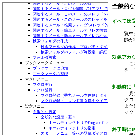
関連するメール・このメールのログ
全般的な
関連するメール・ログを関連づけアプリで開く
関連するメール・このメールのスレッドを検索
関連するメール・このメールのスレッドをメニュー表示
すべて送
関連するメール・検索フォルダ:スレッド的につながるメ
「す
関連するメール・簡単メールアドレス検索ウィンドウ表示
覧中
関連するメール・簡単メールアドレス検索メニュー表示
態が
検索フォルダの作成
検索フォルダの作成／プロパティダイアログボックス
検索フォルダのフォルダ毎設定・詳細
対象アカ
フォルダ検索
ブックマークメニュー
これ
ブックマークに追加
を、
ブックマークの整理
マクロメニュー
マクロ実行
起動時に
マクロ登録
秀丸
マクロ登録（秀丸メール本体側）ダイアログボックス
クロ
マクロ登録・コマンド置き換えダイアログボックス
また
設定メニュー
全般的な設定
マク
全般的な設定・基本
ホームディレクトリのProgram filesフォルダ配
ホームディレクトリの指定
終了時にI
スタートメニュー等への登録ダイアログボックス