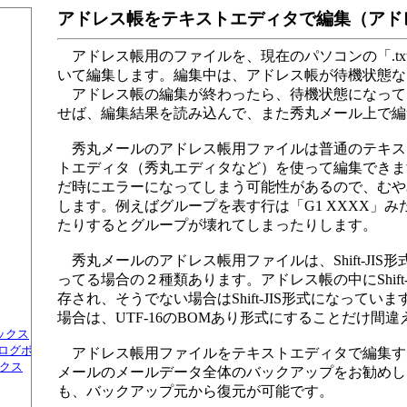
アドレス帳をテキストエディタで編集（アドレス
アドレス帳用のファイルを、現在のパソコンの「.t
いて編集します。編集中は、アドレス帳が待機状態な
アドレス帳の編集が終わったら、待機状態になってるアド
せば、編集結果を読み込んで、また秀丸メール上で編
秀丸メールのアドレス帳用ファイルは普通のテキス
トエディタ（秀丸エディタなど）を使って編集できま
だ時にエラーになってしまう可能性があるので、むや
します。例えばグループを表す行は「G1 XXXX」み
たりするとグループが壊れてしまったりします。
秀丸メールのアドレス帳用ファイルは、Shift-JIS
ってる場合の２種類あります。アドレス帳の中にShif
存され、そうでない場合はShift-JIS形式になっていま
場合は、UTF-16のBOMあり形式にすることだけ間
ックス
アログボックス
アドレス帳用ファイルをテキストエディタで編集す
クス
メールのメールデータ全体のバックアップをお勧めし
も、バックアップ元から復元が可能です。