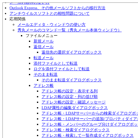
メール内容枠の使い方
Outlook Express、その他メールソフトからの移行方法
アンチウイルスソフトとの相性問題について
応用関係
メールエディタ・ウィンドウの使い方
秀丸メールのコマンド一覧（秀丸メール本体ウィンドウ）
ファイルメニュー
新規メール
返信メール
返信先の選択ダイアログボックス
転送メール
添付ファイルとして転送
ログを添付ファイルとして転送
そのまま転送
そのまま転送ダイアログボックス
アドレス帳
アドレス帳の設定・表示する列
アドレス帳の設定・列の並び順
アドレス帳の設定・確認メッセージ
LDAP属性の編集ダイアログボックス
アドレス帳・LDAPサーバーからの検索ダイアログボ
アドレス帳・LDAPサーバーの追加/プロパティダイ
アドレス帳・メンバーのグループ分けダイアログボッ
アドレス帳・検索ダイアログボックス
アドレス帳・検索して一覧作成ダイアログボックス