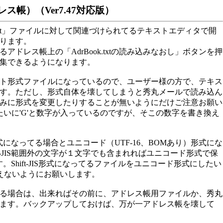
帳）（Ver7.47対応版）
xt」ファイルに対して関連づけられてるテキストエディタで開
ります。
レス帳上の「AdrBook.txtの読み込みなおし」ボタンを押
集できるようになります。
ト形式ファイルになっているので、ユーザー様の方で、テキス
す。ただし、形式自体を壊してしまうと秀丸メールで読み込ん
みに形式を変更したりすることが無いようにだけご注意お願い
たいに'G'と数字が入っているのですが、そこの数字を書き換え
形式になってる場合とユニコード（UTF-16、BOMあり）形式にな
t-JIS範囲外の文字が１文字でも含まれればユニコード形式で保
す。Shift-JIS形式になってるファイルをユニコード形式にしたい
違えないようにお願いします。
る場合は、出来ればその前に、アドレス帳用ファイルか、秀丸
ます。バックアップしておけば、万が一アドレス帳を壊して