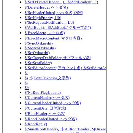
$(SetOrDeleteHeader, ...)、$(AddHeaderIf, ... )
$(DeleteHeader, ヘッダ名)
$(SetHeaderUnited, ヘッダ名, 内容)
$(SetHighPriority, 1/0)
$(SetRequestNotification, 1/0)
$(AdrBook)、$(AdrBook,”グループ名”)
$(ExecMacro, マクロ名)
$(ExecMacroContent, マクロ内容)
$(SyncOrikaeshi)
$(SwitchOrikaeshi)
$(SetOrikaeshi)
$(SetTargetDraftFolder, サブフォルダ名)
$(SetSentFolder)
$(SetEditorAccount,アカウント名), $(SetEditorAccount2,アカ
$-
$z, $(DontOrikaeshi,文字列)
$i
$//
$(NoRootFlagUpdate)
$(CurrentHeader, ヘッダ名)
$(CurrentHeaderUnited, ヘッダ名)
$(CurrentDate, 日付形式)
$(RootHeader, ヘッダ名)
$(RootHeaderUnited, ヘッダ名)
$(RootReply)
$(SmallRootHeader)、$(AllRootHeader), $(OrikaeshiSmallRootHea