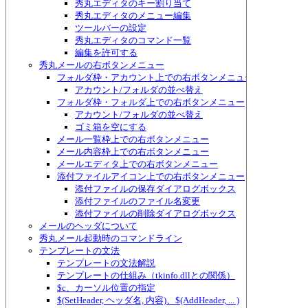
秀丸エディタのキー割り当て
秀丸エディタのメニュー編集
ツールバーの設定
秀丸エディタのコマンド一覧
編集を許可する
秀丸メールの右ボタンメニュー
フォルダ枠・アカウント上での右ボタンメニュー
アカウント/フォルダの並べ替え
フォルダ枠・フォルダ上での右ボタンメニュー
アカウント/フォルダの並べ替え
ゴミ箱を空にする
メール一覧枠上での右ボタンメニュー
メール内容枠上での右ボタンメニュー
メールエディタ上での右ボタンメニュー
添付ファイルアイコン上での右ボタンメニュー
添付ファイルの保存ダイアログボックス
添付ファイルのファイル名変更
添付ファイルの削除ダイアログボックス
メールのヘッダについて
秀丸メール起動時のコマンドライン
テンプレートの文法
テンプレートの文法解説
テンプレートの仕組み（tkinfo.dllとの関係）
$c、カーソル位置の指定
$(SetHeader, ヘッダ名, 内容)、$(AddHeader, ... )