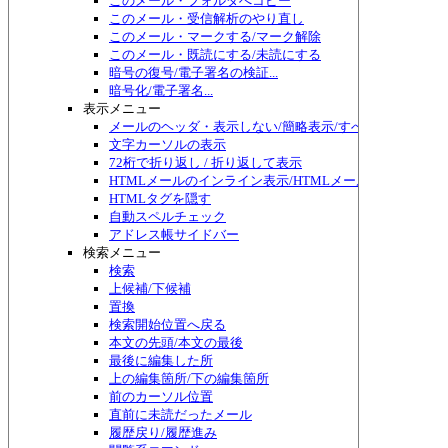
このメール・フォルダへコピー
このメール・受信解析のやり直し
このメール・マークする/マーク解除
このメール・既読にする/未読にする
暗号の復号/電子署名の検証...
暗号化/電子署名...
表示メニュー
メールのヘッダ・表示しない/簡略表示/すべて表示/切り替
文字カーソルの表示
72桁で折り返し / 折り返して表示
HTMLメールのインライン表示/HTMLメール編集
HTMLタグを隠す
自動スペルチェック
アドレス帳サイドバー
検索メニュー
検索
上候補/下候補
置換
検索開始位置へ戻る
本文の先頭/本文の最後
最後に編集した所
上の編集箇所/下の編集箇所
前のカーソル位置
直前に未読だったメール
履歴戻り/履歴進み