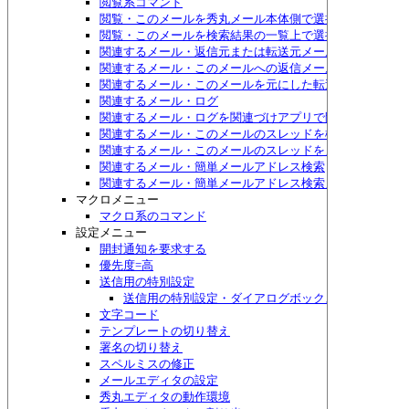
閲覧系コマンド
閲覧・このメールを秀丸メール本体側で選択する
閲覧・このメールを検索結果の一覧上で選択する
関連するメール・返信元または転送元メール
関連するメール・このメールへの返信メール
関連するメール・このメールを元にした転送メール
関連するメール・ログ
関連するメール・ログを関連づけアプリで開く
関連するメール・このメールのスレッドを検索
関連するメール・このメールのスレッドをメニュー表示
関連するメール・簡単メールアドレス検索
関連するメール・簡単メールアドレス検索メニュー表示
マクロメニュー
マクロ系のコマンド
設定メニュー
開封通知を要求する
優先度=高
送信用の特別設定
送信用の特別設定・ダイアログボックス
文字コード
テンプレートの切り替え
署名の切り替え
スペルミスの修正
メールエディタの設定
秀丸エディタの動作環境