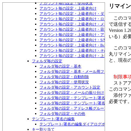
アカウント毎の設定・使用状況
リマイン
アカウント毎の設定・上級者向け
アカウント毎の設定・上級者向け・ダイヤルアップ接
このコマ
アカウント毎の設定・上級者向け・ログ
で送信す
アカウント毎の設定・上級者向け・メールのバイパス
アカウント毎の設定・上級者向け・容量チェック
Versi
アカウント毎の設定・上級者向け・アドレス帳グルー
いる）必
アカウント毎の設定・上級者向け・S/MIME証明書
アカウント毎の設定・上級者向け・Bcc:宛先
このコマ
アカウント毎の設定・上級者向け・その他
丸リマイ
アカウント毎の設定・上級者向け・上書き禁止属性
と、現在
フォルダ毎の設定
フォルダ毎の設定・基本
フォルダ毎の設定・基本・メール用ファイル
制限事
フォルダ毎の設定・自動削除
フォルダ毎の設定・使用状況
ストアア
フォルダ毎の設定・アカウント設定
このコマ
フォルダ毎の設定・メールの振り分け
添付ファイ
フォルダ毎の設定・テンプレート/署名
必要です
フォルダ毎の設定・テンプレート/署名・HTMLメー
フォルダ毎の設定・アドレス帳グループ
フォルダ毎の設定・その他
テンプレート/署名の編集
テンプレート/署名の編集ダイアログボックス
キー割り当て