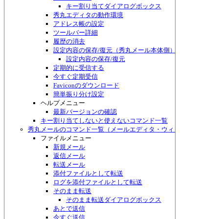
キー割り当てダイアログボックス
秀丸エディタの動作環境
アドレス帳の設定
ツールバー詳細
履歴の消去
設定内容の保存/復元（秀丸メール本体側）
設定内容の保存/復元
定期的に受信する
今すぐ定期受信
Faviconのダウンロード
簡単振り分け設定
ヘルプメニュー
最新バージョンの確認
キー割り当てしないと使えないコマンド一覧
秀丸メールのコマンド一覧（メールエディタ・ウィンドウ）
ファイルメニュー
新規メール
返信メール
転送メール
添付ファイルとして転送
ログを添付ファイルとして転送
そのまま転送
そのまま転送ダイアログボックス
あとで送信
今すぐ送信