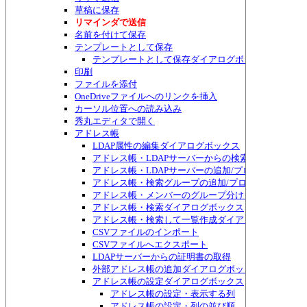
草稿に保存
リマインダで送信
名前を付けて保存
テンプレートとして保存
テンプレートとして保存ダイアログボックス
印刷
ファイルを添付
OneDriveファイルへのリンクを挿入
カーソル位置への読み込み
秀丸エディタで開く
アドレス帳
LDAP属性の編集ダイアログボックス
アドレス帳・LDAPサーバーからの検索ダイアログボ
アドレス帳・LDAPサーバーの追加/プロパティダイ
アドレス帳・検索グループの追加/プロパティダイア
アドレス帳・メンバーのグループ分けダイアログボッ
アドレス帳・検索ダイアログボックス
アドレス帳・検索して一覧作成ダイアログボックス
CSVファイルのインポート
CSVファイルへエクスポート
LDAPサーバーからの証明書の取得
外部アドレス帳の追加ダイアログボックス
アドレス帳の設定ダイアログボックス
アドレス帳の設定・表示する列
アドレス帳の設定・列の並び順