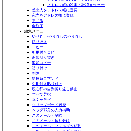
アドレス帳の設定・確認メッセージ
差出人をアドレス帳に登録
宛先をアドレス帳に登録
閉じる
全終了
編集メニュー
やり直し/やり直しのやり直し
切り抜き
コピー
引用付きコピー
追加切り抜き
追加コピー
貼り付け
削除
変換系コマンド
引用付き貼り付け
現在行の自動折り返し禁止
すべて選択
本文を選択
クリップボード履歴
ヘッダ部分の入力補助
このメール・削除
このメール・振り分け
このメール・フォルダへ移動