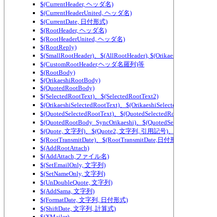
$(CurrentHeader, ヘッダ名)
$(CurrentHeaderUnited, ヘッダ名)
$(CurrentDate, 日付形式)
$(RootHeader, ヘッダ名)
$(RootHeaderUnited, ヘッダ名)
$(RootReply)
$(SmallRootHeader)、$(AllRootHeader), $(OrikaeshiSmallRootHea
$(CustomRootHeader,ヘッダ名羅列)等
$(RootBody)
$(OrikaeshiRootBody)
$(QuotedRootBody)
$(SelectedRootText)、$(SelectedRootText2)
$(OrikaeshiSelectedRootText)、$(OrikaeshiSelectedRootText2)
$(QuotedSelectedRootText)、$(QuotedSelectedRootText2)
$(QuotedRootBody_SyncOrikaeshi)、$(QuotedSelectedRootText_
$(Quote, 文字列)、$(Quote2, 文字列, 引用記号)、$(QuoteWidth,
$(RootTransmitDate)、$(RootTransmitDate,日付形式)
$(AddRootAttach)
$(AddAttach,ファイル名)
$(SetEmailOnly, 文字列)
$(SetNameOnly, 文字列)
$(UnDoubleQuote, 文字列)
$(AddSama, 文字列)
$(FormatDate, 文字列, 日付形式)
$(ShiftDate, 文字列, 計算式)
$(XMailer)