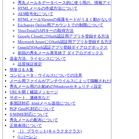
秀丸メールをデータベース的に使う用の、情報アイテムについて
HTMLメールの作成方法について
AES暗号化について
HTMLメールViewerの保護モードがうまく動かない場合
Exchange Online用アカウントでの制限について
VirusTotalのAPIキーの取得方法
Google CloudにOAuth認証用アプリを登録する方法
Microsoft AzureにOAuth認証用アプリを登録する方法
GmailのOAuth認証アプリ登録ダイアログボックス
前回の秀丸メール異常終了 ダイアログボックス
送金方法、ライセンスについて
品質保証規定
簡単Ｑ＆Ａ集
コンピュータ・ウイルスについての注意
メール用ファイルがアンチウイルスによって隔離された時の対策
秀丸メール用のお勧めのWindowsセキュリティ設定
URLを開く確認メッセージ
サポート、連絡先など
多国語対応, htmlメール送信について
PGP, GnuPG対応について
S/MIME対応について
秀丸メールの配布について
正規表現について
［］ ブラケット(キャラクタクラス)
() パーレン