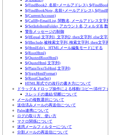
$(FindBook2, 名前+メールアドレス), $(FindBook3, 名前+メ
$(FindBookNote, 名前+メールアドレス), $(FindBookNote2, ...) ～ $(Fi
$(CurrentAccount)
$(CallByEmailList, 関数名, メールアドレス文字列)
$(SetInfoItemFolder, アカウント名,フォルダ名,数値)
警告メッセージの制御
$(IfEqual,文字列1, 文字列2, then文字列, else文字列)、テ
$(IfInclude,被検索文字列, 検索文字列, then文字列, else
$(HtmlEdit)、HTMLメール編集モードにする
$(RootHtml)
$(QuotedRootHtml)
$(QuoteHtml,文字列)
$(PlainTextToHtml,文字列)
$(SignHtmlFormat)
$(RootCharSet)
HTML形式での改行の書き方について
ドラッグ＆ドロップ操作による移動/コピー/添付ファイルの追加/
スレッドの連結/切断について
メールの複数選択について
送信済みメールの再送信について
Palm連携について
ログの取り方、使い方
マクロ関係について
迷惑メールフィルターについて
分割メールの再送信について