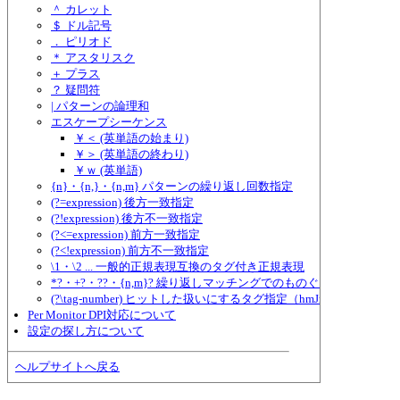
＾ カレット
＄ ドル記号
． ピリオド
＊ アスタリスク
＋ プラス
？ 疑問符
| パターンの論理和
エスケープシーケンス
￥＜ (英単語の始まり)
￥＞ (英単語の終わり)
￥ｗ (英単語)
{n}・{n,}・{n,m} パターンの繰り返し回数指定
(?=expression) 後方一致指定
(?!expression) 後方不一致指定
(?<=expression) 前方一致指定
(?<!expression) 前方不一致指定
\1・\2 ... 一般的正規表現互換のタグ付き正規表現
*?・+?・??・{n,m}? 繰り返しマッチングでのものぐさ指定
(?\tag-number) ヒットした扱いにするタグ指定（hmJre.dll独自形式
Per Monitor DPI対応について
設定の探し方について
ヘルプサイトへ戻る