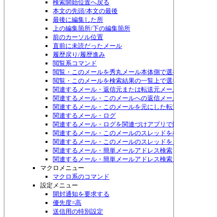
検索開始位置へ戻る
本文の先頭/本文の最後
最後に編集した所
上の編集箇所/下の編集箇所
前のカーソル位置
直前に未読だったメール
履歴戻り/履歴進み
閲覧系コマンド
閲覧・このメールを秀丸メール本体側で選択する
閲覧・このメールを検索結果の一覧上で選択する
関連するメール・返信元または転送元メール
関連するメール・このメールへの返信メール
関連するメール・このメールを元にした転送メール
関連するメール・ログ
関連するメール・ログを関連づけアプリで開く
関連するメール・このメールのスレッドを検索
関連するメール・このメールのスレッドをメニュー表示
関連するメール・簡単メールアドレス検索
関連するメール・簡単メールアドレス検索メニュー表示
マクロメニュー
マクロ系のコマンド
設定メニュー
開封通知を要求する
優先度=高
送信用の特別設定