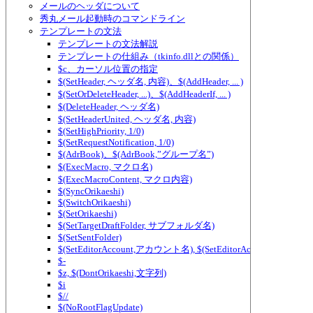
メールのヘッダについて
秀丸メール起動時のコマンドライン
テンプレートの文法
テンプレートの文法解説
テンプレートの仕組み（tkinfo.dllとの関係）
$c、カーソル位置の指定
$(SetHeader, ヘッダ名, 内容)、$(AddHeader, ... )
$(SetOrDeleteHeader, ...)、$(AddHeaderIf, ... )
$(DeleteHeader, ヘッダ名)
$(SetHeaderUnited, ヘッダ名, 内容)
$(SetHighPriority, 1/0)
$(SetRequestNotification, 1/0)
$(AdrBook)、$(AdrBook,”グループ名”)
$(ExecMacro, マクロ名)
$(ExecMacroContent, マクロ内容)
$(SyncOrikaeshi)
$(SwitchOrikaeshi)
$(SetOrikaeshi)
$(SetTargetDraftFolder, サブフォルダ名)
$(SetSentFolder)
$(SetEditorAccount,アカウント名), $(SetEditorAccount2,アカ
$-
$z, $(DontOrikaeshi,文字列)
$i
$//
$(NoRootFlagUpdate)