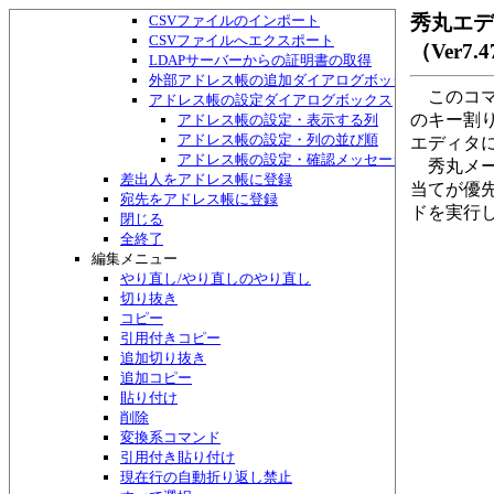
アドレス帳・検索して一覧作成ダイアログボックス
秀丸エ
CSVファイルのインポート
CSVファイルへエクスポート
（Ver7
LDAPサーバーからの証明書の取得
外部アドレス帳の追加ダイアログボックス
このコマ
アドレス帳の設定ダイアログボックス
のキー割
アドレス帳の設定・表示する列
アドレス帳の設定・列の並び順
エディタ
アドレス帳の設定・確認メッセージ
秀丸メー
差出人をアドレス帳に登録
当てが優
宛先をアドレス帳に登録
ドを実行
閉じる
全終了
編集メニュー
やり直し/やり直しのやり直し
切り抜き
コピー
引用付きコピー
追加切り抜き
追加コピー
貼り付け
削除
変換系コマンド
引用付き貼り付け
現在行の自動折り返し禁止