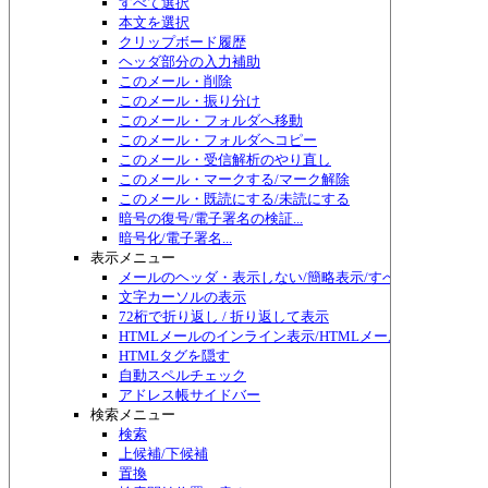
すべて選択
本文を選択
クリップボード履歴
ヘッダ部分の入力補助
このメール・削除
このメール・振り分け
このメール・フォルダへ移動
このメール・フォルダへコピー
このメール・受信解析のやり直し
このメール・マークする/マーク解除
このメール・既読にする/未読にする
暗号の復号/電子署名の検証...
暗号化/電子署名...
表示メニュー
メールのヘッダ・表示しない/簡略表示/すべて表示/切り替
文字カーソルの表示
72桁で折り返し / 折り返して表示
HTMLメールのインライン表示/HTMLメール編集
HTMLタグを隠す
自動スペルチェック
アドレス帳サイドバー
検索メニュー
検索
上候補/下候補
置換