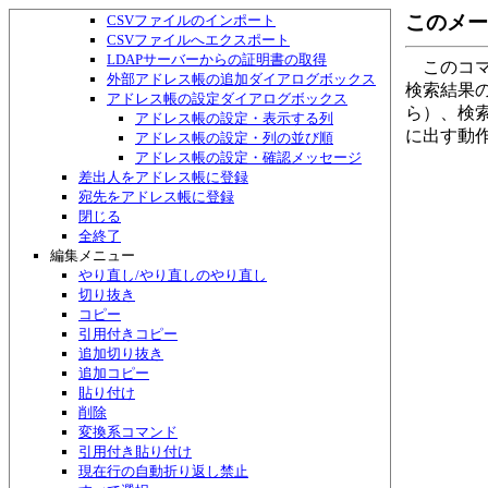
アドレス帳・検索して一覧作成ダイアログボックス
このメー
CSVファイルのインポート
CSVファイルへエクスポート
LDAPサーバーからの証明書の取得
このコマ
外部アドレス帳の追加ダイアログボックス
検索結果
アドレス帳の設定ダイアログボックス
ら）、検
アドレス帳の設定・表示する列
に出す動
アドレス帳の設定・列の並び順
アドレス帳の設定・確認メッセージ
差出人をアドレス帳に登録
宛先をアドレス帳に登録
閉じる
全終了
編集メニュー
やり直し/やり直しのやり直し
切り抜き
コピー
引用付きコピー
追加切り抜き
追加コピー
貼り付け
削除
変換系コマンド
引用付き貼り付け
現在行の自動折り返し禁止