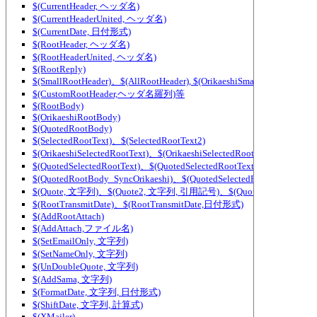
$(CurrentHeader, ヘッダ名)
$(CurrentHeaderUnited, ヘッダ名)
$(CurrentDate, 日付形式)
$(RootHeader, ヘッダ名)
$(RootHeaderUnited, ヘッダ名)
$(RootReply)
$(SmallRootHeader)、$(AllRootHeader), $(OrikaeshiSmallRootHeader), $
$(CustomRootHeader,ヘッダ名羅列)等
$(RootBody)
$(OrikaeshiRootBody)
$(QuotedRootBody)
$(SelectedRootText)、$(SelectedRootText2)
$(OrikaeshiSelectedRootText)、$(OrikaeshiSelectedRootText2)
$(QuotedSelectedRootText)、$(QuotedSelectedRootText2)
$(QuotedRootBody_SyncOrikaeshi)、$(QuotedSelectedRootText_SyncOr
$(Quote, 文字列)、$(Quote2, 文字列, 引用記号)、$(QuoteWidth, 文字列,
$(RootTransmitDate)、$(RootTransmitDate,日付形式)
$(AddRootAttach)
$(AddAttach,ファイル名)
$(SetEmailOnly, 文字列)
$(SetNameOnly, 文字列)
$(UnDoubleQuote, 文字列)
$(AddSama, 文字列)
$(FormatDate, 文字列, 日付形式)
$(ShiftDate, 文字列, 計算式)
$(XMailer)