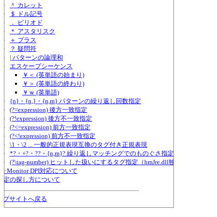
＾ カレット
＄ ドル記号
． ピリオド
＊ アスタリスク
＋ プラス
？ 疑問符
| パターンの論理和
エスケープシーケンス
￥＜ (英単語の始まり)
￥＞ (英単語の終わり)
￥ｗ (英単語)
{n}・{n,}・{n,m} パターンの繰り返し回数指定
(?=expression) 後方一致指定
(?!expression) 後方不一致指定
(?<=expression) 前方一致指定
(?<!expression) 前方不一致指定
\1・\2 ... 一般的正規表現互換のタグ付き正規表現
*?・+?・??・{n,m}? 繰り返しマッチングでのものぐさ指定
(?\tag-number) ヒットした扱いにするタグ指定（hmJre.dll独自形式）
Per Monitor DPI対応について
設定の探し方について
ルプサイトへ戻る