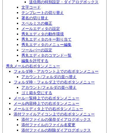
送信用の特別設定・ダイアログボックス
文字コード
テンプレートの切り替え
署名の切り替え
スペルミスの修正
メールエディタの設定
秀丸エディタの動作環境
秀丸エディタのキー割り当て
秀丸エディタのメニュー編集
ツールバーの設定
秀丸エディタのコマンド一覧
編集を許可する
秀丸メールの右ボタンメニュー
フォルダ枠・アカウント上での右ボタンメニュー
アカウント/フォルダの並べ替え
フォルダ枠・フォルダ上での右ボタンメニュー
アカウント/フォルダの並べ替え
ゴミ箱を空にする
メール一覧枠上での右ボタンメニュー
メール内容枠上での右ボタンメニュー
メールエディタ上での右ボタンメニュー
添付ファイルアイコン上での右ボタンメニュー
添付ファイルの保存ダイアログボックス
添付ファイルのファイル名変更
添付ファイルの削除ダイアログボックス