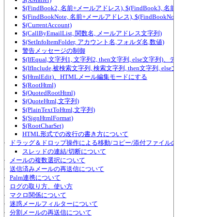
$(FindBook2, 名前+メールアドレス), $(FindBook3, 名前+メールアド
$(FindBookNote, 名前+メールアドレス), $(FindBookNote2, ...) ～ $(FindBook
$(CurrentAccount)
$(CallByEmailList, 関数名, メールアドレス文字列)
$(SetInfoItemFolder, アカウント名,フォルダ名,数値)
警告メッセージの制御
$(IfEqual,文字列1, 文字列2, then文字列, else文字列)、テンプレー
$(IfInclude,被検索文字列, 検索文字列, then文字列, else文字列)
$(HtmlEdit)、HTMLメール編集モードにする
$(RootHtml)
$(QuotedRootHtml)
$(QuoteHtml,文字列)
$(PlainTextToHtml,文字列)
$(SignHtmlFormat)
$(RootCharSet)
HTML形式での改行の書き方について
ドラッグ＆ドロップ操作による移動/コピー/添付ファイルの追加/スレッ
スレッドの連結/切断について
メールの複数選択について
送信済みメールの再送信について
Palm連携について
ログの取り方、使い方
マクロ関係について
迷惑メールフィルターについて
分割メールの再送信について