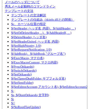
メールのヘッダについて
秀丸メール起動時のコマンドライン
テンプレートの文法
テンプレートの文法解説
テンプレートの仕組み（tkinfo.dllとの関係）
$c、カーソル位置の指定
$(SetHeader, ヘッダ名, 内容)、$(AddHeader, ... )
$(SetOrDeleteHeader, ...)、$(AddHeaderIf, ... )
$(DeleteHeader, ヘッダ名)
$(SetHeaderUnited, ヘッダ名, 内容)
$(SetHighPriority, 1/0)
$(SetRequestNotification, 1/0)
$(AdrBook)、$(AdrBook,”グループ名”)
$(ExecMacro, マクロ名)
$(ExecMacroContent, マクロ内容)
$(SyncOrikaeshi)
$(SwitchOrikaeshi)
$(SetOrikaeshi)
$(SetTargetDraftFolder, サブフォルダ名)
$(SetSentFolder)
$(SetEditorAccount,アカウント名), $(SetEditorAccount2,アカウント名)
$-
$z, $(DontOrikaeshi,文字列)
$i
$//
$(NoRootFlagUpdate)