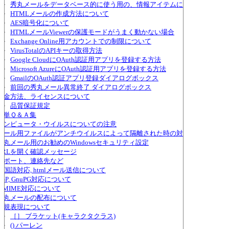
秀丸メールをデータベース的に使う用の、情報アイテムについて
HTMLメールの作成方法について
AES暗号化について
HTMLメールViewerの保護モードがうまく動かない場合
Exchange Online用アカウントでの制限について
VirusTotalのAPIキーの取得方法
Google CloudにOAuth認証用アプリを登録する方法
Microsoft AzureにOAuth認証用アプリを登録する方法
GmailのOAuth認証アプリ登録ダイアログボックス
前回の秀丸メール異常終了 ダイアログボックス
送金方法、ライセンスについて
品質保証規定
簡単Ｑ＆Ａ集
コンピュータ・ウイルスについての注意
メール用ファイルがアンチウイルスによって隔離された時の対策
秀丸メール用のお勧めのWindowsセキュリティ設定
URLを開く確認メッセージ
サポート、連絡先など
多国語対応, htmlメール送信について
PGP, GnuPG対応について
S/MIME対応について
秀丸メールの配布について
正規表現について
［］ ブラケット(キャラクタクラス)
() パーレン