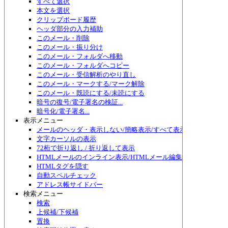
すべて選択
本文を選択
クリップボード履歴
ヘッダ部分の入力補助
このメール・削除
このメール・振り分け
このメール・フォルダへ移動
このメール・フォルダへコピー
このメール・受信解析のやり直し
このメール・マークする/マーク解除
このメール・既読にする/未読にする
暗号の復号/電子署名の検証...
暗号化/電子署名...
表示メニュー
メールのヘッダ・表示しない/簡略表示/すべて表示/切り替え
文字カーソルの表示
72桁で折り返し / 折り返して表示
HTMLメールのインライン表示/HTMLメール編集
HTMLタグを隠す
自動スペルチェック
アドレス帳サイドバー
検索メニュー
検索
上候補/下候補
置換