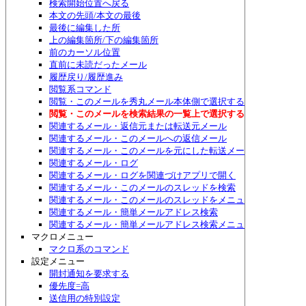
検索開始位置へ戻る
本文の先頭/本文の最後
最後に編集した所
上の編集箇所/下の編集箇所
前のカーソル位置
直前に未読だったメール
履歴戻り/履歴進み
閲覧系コマンド
閲覧・このメールを秀丸メール本体側で選択する
閲覧・このメールを検索結果の一覧上で選択する
関連するメール・返信元または転送元メール
関連するメール・このメールへの返信メール
関連するメール・このメールを元にした転送メール
関連するメール・ログ
関連するメール・ログを関連づけアプリで開く
関連するメール・このメールのスレッドを検索
関連するメール・このメールのスレッドをメニュー表示
関連するメール・簡単メールアドレス検索
関連するメール・簡単メールアドレス検索メニュー表示
マクロメニュー
マクロ系のコマンド
設定メニュー
開封通知を要求する
優先度=高
送信用の特別設定