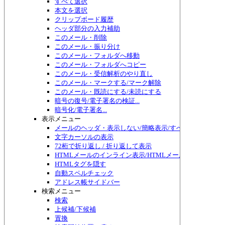
すべて選択
本文を選択
クリップボード履歴
ヘッダ部分の入力補助
このメール・削除
このメール・振り分け
このメール・フォルダへ移動
このメール・フォルダへコピー
このメール・受信解析のやり直し
このメール・マークする/マーク解除
このメール・既読にする/未読にする
暗号の復号/電子署名の検証...
暗号化/電子署名...
表示メニュー
メールのヘッダ・表示しない/簡略表示/すべて表示/切り替
文字カーソルの表示
72桁で折り返し / 折り返して表示
HTMLメールのインライン表示/HTMLメール編集
HTMLタグを隠す
自動スペルチェック
アドレス帳サイドバー
検索メニュー
検索
上候補/下候補
置換