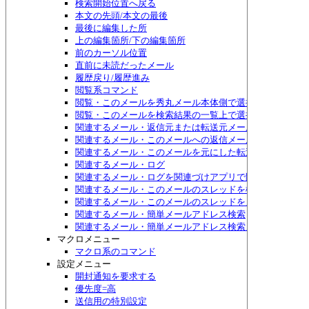
検索開始位置へ戻る
本文の先頭/本文の最後
最後に編集した所
上の編集箇所/下の編集箇所
前のカーソル位置
直前に未読だったメール
履歴戻り/履歴進み
閲覧系コマンド
閲覧・このメールを秀丸メール本体側で選択する
閲覧・このメールを検索結果の一覧上で選択する
関連するメール・返信元または転送元メール
関連するメール・このメールへの返信メール
関連するメール・このメールを元にした転送メール
関連するメール・ログ
関連するメール・ログを関連づけアプリで開く
関連するメール・このメールのスレッドを検索
関連するメール・このメールのスレッドをメニュー表示
関連するメール・簡単メールアドレス検索
関連するメール・簡単メールアドレス検索メニュー表示
マクロメニュー
マクロ系のコマンド
設定メニュー
開封通知を要求する
優先度=高
送信用の特別設定