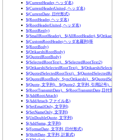
$(CurrentHeader, ヘッダ名)
$(CurrentHeaderUnited, ヘッダ名)
$(CurrentDate, 日付形式)
$(RootHeader, ヘッダ名)
$(RootHeaderUnited, ヘッダ名)
$(RootReply)
$(SmallRootHeader)、$(AllRootHeader), $(OrikaeshiSmallRootHea
$(CustomRootHeader,ヘッダ名羅列)等
$(RootBody)
$(OrikaeshiRootBody)
$(QuotedRootBody)
$(SelectedRootText)、$(SelectedRootText2)
$(OrikaeshiSelectedRootText)、$(OrikaeshiSelectedRootText2)
$(QuotedSelectedRootText)、$(QuotedSelectedRootText2)
$(QuotedRootBody_SyncOrikaeshi)、$(QuotedSelectedRootText_
$(Quote, 文字列)、$(Quote2, 文字列, 引用記号)、$(QuoteWidth,
$(RootTransmitDate)、$(RootTransmitDate,日付形式)
$(AddRootAttach)
$(AddAttach,ファイル名)
$(SetEmailOnly, 文字列)
$(SetNameOnly, 文字列)
$(UnDoubleQuote, 文字列)
$(AddSama, 文字列)
$(FormatDate, 文字列, 日付形式)
$(ShiftDate, 文字列, 計算式)
$(XMailer)