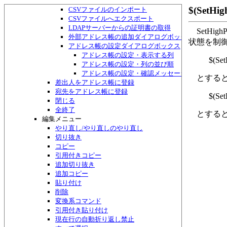
アドレス帳・検索して一覧作成ダイアログボックス
$(SetH
CSVファイルのインポート
CSVファイルへエクスポート
LDAPサーバーからの証明書の取得
SetHi
外部アドレス帳の追加ダイアログボックス
状態を制
アドレス帳の設定ダイアログボックス
アドレス帳の設定・表示する列
$(Set
アドレス帳の設定・列の並び順
アドレス帳の設定・確認メッセージ
とすると
差出人をアドレス帳に登録
宛先をアドレス帳に登録
$(Set
閉じる
全終了
とすると
編集メニュー
やり直し/やり直しのやり直し
切り抜き
コピー
引用付きコピー
追加切り抜き
追加コピー
貼り付け
削除
変換系コマンド
引用付き貼り付け
現在行の自動折り返し禁止