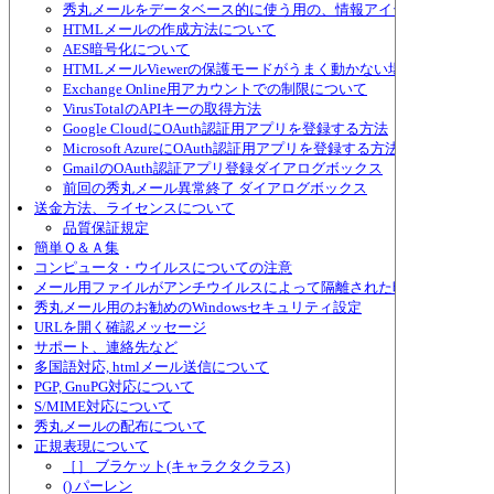
秀丸メールをデータベース的に使う用の、情報アイテムについて
HTMLメールの作成方法について
AES暗号化について
HTMLメールViewerの保護モードがうまく動かない場合
Exchange Online用アカウントでの制限について
VirusTotalのAPIキーの取得方法
Google CloudにOAuth認証用アプリを登録する方法
Microsoft AzureにOAuth認証用アプリを登録する方法
GmailのOAuth認証アプリ登録ダイアログボックス
前回の秀丸メール異常終了 ダイアログボックス
送金方法、ライセンスについて
品質保証規定
簡単Ｑ＆Ａ集
コンピュータ・ウイルスについての注意
メール用ファイルがアンチウイルスによって隔離された時の対策
秀丸メール用のお勧めのWindowsセキュリティ設定
URLを開く確認メッセージ
サポート、連絡先など
多国語対応, htmlメール送信について
PGP, GnuPG対応について
S/MIME対応について
秀丸メールの配布について
正規表現について
［］ ブラケット(キャラクタクラス)
() パーレン