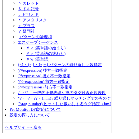
＾ カレット
＄ ドル記号
． ピリオド
＊ アスタリスク
＋ プラス
？ 疑問符
| パターンの論理和
エスケープシーケンス
￥＜ (英単語の始まり)
￥＞ (英単語の終わり)
￥ｗ (英単語)
{n}・{n,}・{n,m} パターンの繰り返し回数指定
(?=expression) 後方一致指定
(?!expression) 後方不一致指定
(?<=expression) 前方一致指定
(?<!expression) 前方不一致指定
\1・\2 ... 一般的正規表現互換のタグ付き正規表現
*?・+?・??・{n,m}? 繰り返しマッチングでのものぐさ指定
(?\tag-number) ヒットした扱いにするタグ指定（hmJre.dll独自形式
Per Monitor DPI対応について
設定の探し方について
ヘルプサイトへ戻る