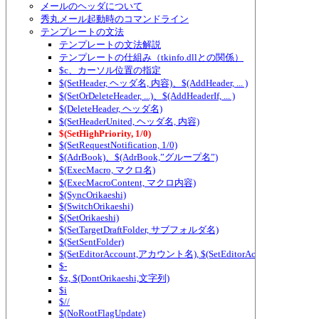
メールのヘッダについて
秀丸メール起動時のコマンドライン
テンプレートの文法
テンプレートの文法解説
テンプレートの仕組み（tkinfo.dllとの関係）
$c、カーソル位置の指定
$(SetHeader, ヘッダ名, 内容)、$(AddHeader, ... )
$(SetOrDeleteHeader, ...)、$(AddHeaderIf, ... )
$(DeleteHeader, ヘッダ名)
$(SetHeaderUnited, ヘッダ名, 内容)
$(SetHighPriority, 1/0)
$(SetRequestNotification, 1/0)
$(AdrBook)、$(AdrBook,”グループ名”)
$(ExecMacro, マクロ名)
$(ExecMacroContent, マクロ内容)
$(SyncOrikaeshi)
$(SwitchOrikaeshi)
$(SetOrikaeshi)
$(SetTargetDraftFolder, サブフォルダ名)
$(SetSentFolder)
$(SetEditorAccount,アカウント名), $(SetEditorAccount2,アカ
$-
$z, $(DontOrikaeshi,文字列)
$i
$//
$(NoRootFlagUpdate)