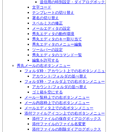
送信用の特別設定・ダイアログボックス
文字コード
テンプレートの切り替え
署名の切り替え
スペルミスの修正
メールエディタの設定
秀丸エディタの動作環境
秀丸エディタのキー割り当て
秀丸エディタのメニュー編集
ツールバーの設定
秀丸エディタのコマンド一覧
編集を許可する
秀丸メールの右ボタンメニュー
フォルダ枠・アカウント上での右ボタンメニュー
アカウント/フォルダの並べ替え
フォルダ枠・フォルダ上での右ボタンメニュー
アカウント/フォルダの並べ替え
ゴミ箱を空にする
メール一覧枠上での右ボタンメニュー
メール内容枠上での右ボタンメニュー
メールエディタ上での右ボタンメニュー
添付ファイルアイコン上での右ボタンメニュー
添付ファイルの保存ダイアログボックス
添付ファイルのファイル名変更
添付ファイルの削除ダイアログボックス