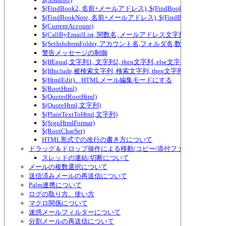
$(FindBook2, 名前+メールアドレス), $(FindBook3, 名前+メ
$(FindBookNote, 名前+メールアドレス), $(FindBookNote2, ...) ～ $(Fi
$(CurrentAccount)
$(CallByEmailList, 関数名, メールアドレス文字列)
$(SetInfoItemFolder, アカウント名,フォルダ名,数値)
警告メッセージの制御
$(IfEqual,文字列1, 文字列2, then文字列, else文字列)、テ
$(IfInclude,被検索文字列, 検索文字列, then文字列, else
$(HtmlEdit)、HTMLメール編集モードにする
$(RootHtml)
$(QuotedRootHtml)
$(QuoteHtml,文字列)
$(PlainTextToHtml,文字列)
$(SignHtmlFormat)
$(RootCharSet)
HTML形式での改行の書き方について
ドラッグ＆ドロップ操作による移動/コピー/添付ファイルの追加/
スレッドの連結/切断について
メールの複数選択について
送信済みメールの再送信について
Palm連携について
ログの取り方、使い方
マクロ関係について
迷惑メールフィルターについて
分割メールの再送信について