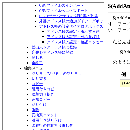
アドレス帳・検索して一覧作成ダイアログボックス
$(Add
CSVファイルのインポート
CSVファイルへエクスポート
LDAPサーバーからの証明書の取得
$(Add
外部アドレス帳の追加ダイアログボックス
す。ファ
アドレス帳の設定ダイアログボックス
い。ファイ
アドレス帳の設定・表示する列
アドレス帳の設定・列の並び順
たとえば「e
アドレス帳の設定・確認メッセージ
差出人をアドレス帳に登録
$(Add
宛先をアドレス帳に登録
閉じる
のように
全終了
編集メニュー
やり直し/やり直しのやり直し
例
切り抜き
コピー
引用付きコピー
追加切り抜き
追加コピー
貼り付け
削除
変換系コマンド
引用付き貼り付け
現在行の自動折り返し禁止