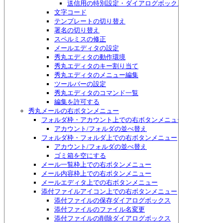
送信用の特別設定・ダイアログボックス
文字コード
テンプレートの切り替え
署名の切り替え
スペルミスの修正
メールエディタの設定
秀丸エディタの動作環境
秀丸エディタのキー割り当て
秀丸エディタのメニュー編集
ツールバーの設定
秀丸エディタのコマンド一覧
編集を許可する
秀丸メールの右ボタンメニュー
フォルダ枠・アカウント上での右ボタンメニュー
アカウント/フォルダの並べ替え
フォルダ枠・フォルダ上での右ボタンメニュー
アカウント/フォルダの並べ替え
ゴミ箱を空にする
メール一覧枠上での右ボタンメニュー
メール内容枠上での右ボタンメニュー
メールエディタ上での右ボタンメニュー
添付ファイルアイコン上での右ボタンメニュー
添付ファイルの保存ダイアログボックス
添付ファイルのファイル名変更
添付ファイルの削除ダイアログボックス