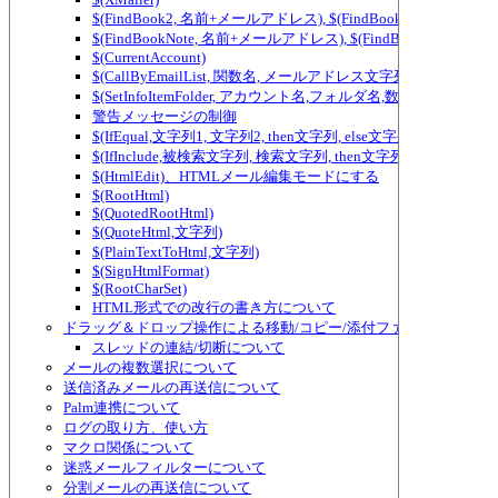
$(FindBook2, 名前+メールアドレス), $(FindBook3, 名前+メ
$(FindBookNote, 名前+メールアドレス), $(FindBookNote2, ...) ～ $(Fi
$(CurrentAccount)
$(CallByEmailList, 関数名, メールアドレス文字列)
$(SetInfoItemFolder, アカウント名,フォルダ名,数値)
警告メッセージの制御
$(IfEqual,文字列1, 文字列2, then文字列, else文字列)、テ
$(IfInclude,被検索文字列, 検索文字列, then文字列, else
$(HtmlEdit)、HTMLメール編集モードにする
$(RootHtml)
$(QuotedRootHtml)
$(QuoteHtml,文字列)
$(PlainTextToHtml,文字列)
$(SignHtmlFormat)
$(RootCharSet)
HTML形式での改行の書き方について
ドラッグ＆ドロップ操作による移動/コピー/添付ファイルの追加/
スレッドの連結/切断について
メールの複数選択について
送信済みメールの再送信について
Palm連携について
ログの取り方、使い方
マクロ関係について
迷惑メールフィルターについて
分割メールの再送信について