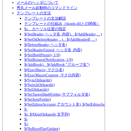
メールのヘッダについて
秀丸メール起動時のコマンドライン
テンプレートの文法
テンプレートの文法解説
テンプレートの仕組み（tkinfo.dllとの関係）
$c、カーソル位置の指定
$(SetHeader, ヘッダ名, 内容)、$(AddHeader, ... )
$(SetOrDeleteHeader, ...)、$(AddHeaderIf, ... )
$(DeleteHeader, ヘッダ名)
$(SetHeaderUnited, ヘッダ名, 内容)
$(SetHighPriority, 1/0)
$(SetRequestNotification, 1/0)
$(AdrBook)、$(AdrBook,”グループ名”)
$(ExecMacro, マクロ名)
$(ExecMacroContent, マクロ内容)
$(SyncOrikaeshi)
$(SwitchOrikaeshi)
$(SetOrikaeshi)
$(SetTargetDraftFolder, サブフォルダ名)
$(SetSentFolder)
$(SetEditorAccount,アカウント名), $(SetEditorAccount2,アカ
$-
$z, $(DontOrikaeshi,文字列)
$i
$//
$(NoRootFlagUpdate)