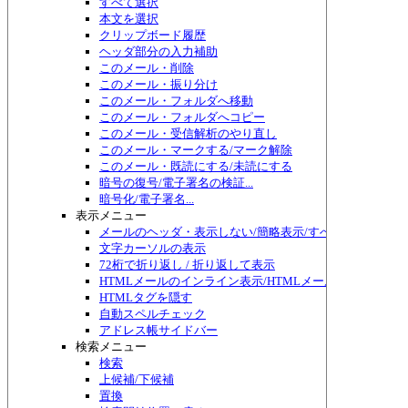
すべて選択
本文を選択
クリップボード履歴
ヘッダ部分の入力補助
このメール・削除
このメール・振り分け
このメール・フォルダへ移動
このメール・フォルダへコピー
このメール・受信解析のやり直し
このメール・マークする/マーク解除
このメール・既読にする/未読にする
暗号の復号/電子署名の検証...
暗号化/電子署名...
表示メニュー
メールのヘッダ・表示しない/簡略表示/すべて表示/切り替
文字カーソルの表示
72桁で折り返し / 折り返して表示
HTMLメールのインライン表示/HTMLメール編集
HTMLタグを隠す
自動スペルチェック
アドレス帳サイドバー
検索メニュー
検索
上候補/下候補
置換