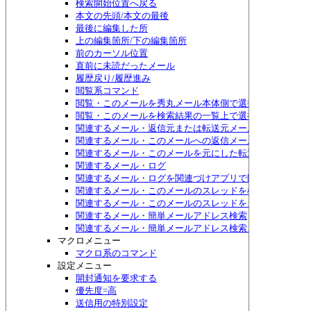
検索開始位置へ戻る
本文の先頭/本文の最後
最後に編集した所
上の編集箇所/下の編集箇所
前のカーソル位置
直前に未読だったメール
履歴戻り/履歴進み
閲覧系コマンド
閲覧・このメールを秀丸メール本体側で選択する
閲覧・このメールを検索結果の一覧上で選択する
関連するメール・返信元または転送元メール
関連するメール・このメールへの返信メール
関連するメール・このメールを元にした転送メール
関連するメール・ログ
関連するメール・ログを関連づけアプリで開く
関連するメール・このメールのスレッドを検索
関連するメール・このメールのスレッドをメニュー表示
関連するメール・簡単メールアドレス検索
関連するメール・簡単メールアドレス検索メニュー表示
マクロメニュー
マクロ系のコマンド
設定メニュー
開封通知を要求する
優先度=高
送信用の特別設定