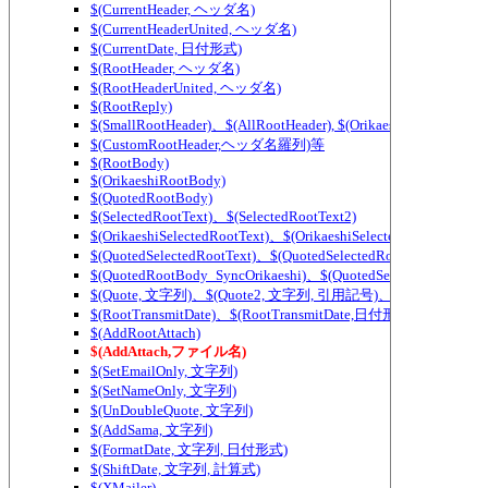
$(CurrentHeader, ヘッダ名)
$(CurrentHeaderUnited, ヘッダ名)
$(CurrentDate, 日付形式)
$(RootHeader, ヘッダ名)
$(RootHeaderUnited, ヘッダ名)
$(RootReply)
$(SmallRootHeader)、$(AllRootHeader), $(OrikaeshiSmallRootHea
$(CustomRootHeader,ヘッダ名羅列)等
$(RootBody)
$(OrikaeshiRootBody)
$(QuotedRootBody)
$(SelectedRootText)、$(SelectedRootText2)
$(OrikaeshiSelectedRootText)、$(OrikaeshiSelectedRootText2)
$(QuotedSelectedRootText)、$(QuotedSelectedRootText2)
$(QuotedRootBody_SyncOrikaeshi)、$(QuotedSelectedRootText_
$(Quote, 文字列)、$(Quote2, 文字列, 引用記号)、$(QuoteWidth,
$(RootTransmitDate)、$(RootTransmitDate,日付形式)
$(AddRootAttach)
$(AddAttach,ファイル名)
$(SetEmailOnly, 文字列)
$(SetNameOnly, 文字列)
$(UnDoubleQuote, 文字列)
$(AddSama, 文字列)
$(FormatDate, 文字列, 日付形式)
$(ShiftDate, 文字列, 計算式)
$(XMailer)