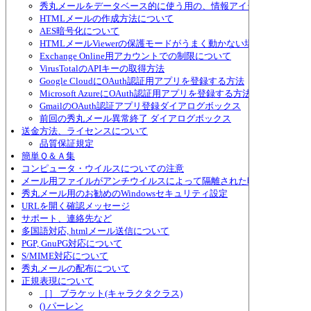
秀丸メールをデータベース的に使う用の、情報アイテムについて
HTMLメールの作成方法について
AES暗号化について
HTMLメールViewerの保護モードがうまく動かない場合
Exchange Online用アカウントでの制限について
VirusTotalのAPIキーの取得方法
Google CloudにOAuth認証用アプリを登録する方法
Microsoft AzureにOAuth認証用アプリを登録する方法
GmailのOAuth認証アプリ登録ダイアログボックス
前回の秀丸メール異常終了 ダイアログボックス
送金方法、ライセンスについて
品質保証規定
簡単Ｑ＆Ａ集
コンピュータ・ウイルスについての注意
メール用ファイルがアンチウイルスによって隔離された時の対策
秀丸メール用のお勧めのWindowsセキュリティ設定
URLを開く確認メッセージ
サポート、連絡先など
多国語対応, htmlメール送信について
PGP, GnuPG対応について
S/MIME対応について
秀丸メールの配布について
正規表現について
［］ ブラケット(キャラクタクラス)
() パーレン