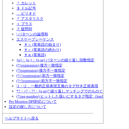
＾ カレット
＄ ドル記号
． ピリオド
＊ アスタリスク
＋ プラス
？ 疑問符
| パターンの論理和
エスケープシーケンス
￥＜ (英単語の始まり)
￥＞ (英単語の終わり)
￥ｗ (英単語)
{n}・{n,}・{n,m} パターンの繰り返し回数指定
(?=expression) 後方一致指定
(?!expression) 後方不一致指定
(?<=expression) 前方一致指定
(?<!expression) 前方不一致指定
\1・\2 ... 一般的正規表現互換のタグ付き正規表現
*?・+?・??・{n,m}? 繰り返しマッチングでのものぐさ指定
(?\tag-number) ヒットした扱いにするタグ指定（hmJre.dll独自形式
Per Monitor DPI対応について
設定の探し方について
ヘルプサイトへ戻る