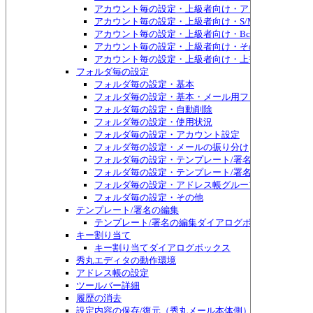
アカウント毎の設定・上級者向け・アドレス帳グルー
アカウント毎の設定・上級者向け・S/MIME証明書
アカウント毎の設定・上級者向け・Bcc:宛先
アカウント毎の設定・上級者向け・その他
アカウント毎の設定・上級者向け・上書き禁止属性
フォルダ毎の設定
フォルダ毎の設定・基本
フォルダ毎の設定・基本・メール用ファイル
フォルダ毎の設定・自動削除
フォルダ毎の設定・使用状況
フォルダ毎の設定・アカウント設定
フォルダ毎の設定・メールの振り分け
フォルダ毎の設定・テンプレート/署名
フォルダ毎の設定・テンプレート/署名・HTMLメー
フォルダ毎の設定・アドレス帳グループ
フォルダ毎の設定・その他
テンプレート/署名の編集
テンプレート/署名の編集ダイアログボックス
キー割り当て
キー割り当てダイアログボックス
秀丸エディタの動作環境
アドレス帳の設定
ツールバー詳細
履歴の消去
設定内容の保存/復元（秀丸メール本体側）