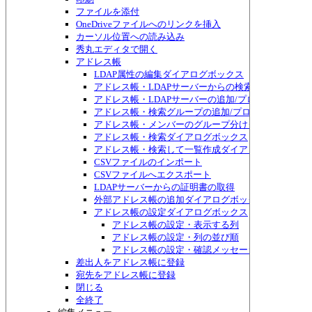
ファイルを添付
OneDriveファイルへのリンクを挿入
カーソル位置への読み込み
秀丸エディタで開く
アドレス帳
LDAP属性の編集ダイアログボックス
アドレス帳・LDAPサーバーからの検索ダイアログボ
アドレス帳・LDAPサーバーの追加/プロパティダイ
アドレス帳・検索グループの追加/プロパティダイア
アドレス帳・メンバーのグループ分けダイアログボッ
アドレス帳・検索ダイアログボックス
アドレス帳・検索して一覧作成ダイアログボックス
CSVファイルのインポート
CSVファイルへエクスポート
LDAPサーバーからの証明書の取得
外部アドレス帳の追加ダイアログボックス
アドレス帳の設定ダイアログボックス
アドレス帳の設定・表示する列
アドレス帳の設定・列の並び順
アドレス帳の設定・確認メッセージ
差出人をアドレス帳に登録
宛先をアドレス帳に登録
閉じる
全終了