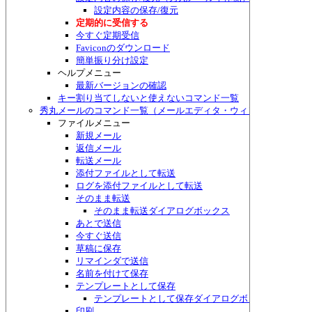
設定内容の保存/復元
定期的に受信する
今すぐ定期受信
Faviconのダウンロード
簡単振り分け設定
ヘルプメニュー
最新バージョンの確認
キー割り当てしないと使えないコマンド一覧
秀丸メールのコマンド一覧（メールエディタ・ウィンドウ）
ファイルメニュー
新規メール
返信メール
転送メール
添付ファイルとして転送
ログを添付ファイルとして転送
そのまま転送
そのまま転送ダイアログボックス
あとで送信
今すぐ送信
草稿に保存
リマインダで送信
名前を付けて保存
テンプレートとして保存
テンプレートとして保存ダイアログボックス
印刷