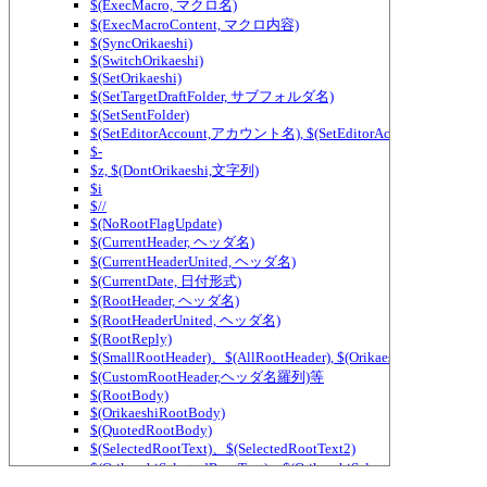
$(ExecMacro, マクロ名)
$(ExecMacroContent, マクロ内容)
$(SyncOrikaeshi)
$(SwitchOrikaeshi)
$(SetOrikaeshi)
$(SetTargetDraftFolder, サブフォルダ名)
$(SetSentFolder)
$(SetEditorAccount,アカウント名), $(SetEditorAccount2,アカ
$-
$z, $(DontOrikaeshi,文字列)
$i
$//
$(NoRootFlagUpdate)
$(CurrentHeader, ヘッダ名)
$(CurrentHeaderUnited, ヘッダ名)
$(CurrentDate, 日付形式)
$(RootHeader, ヘッダ名)
$(RootHeaderUnited, ヘッダ名)
$(RootReply)
$(SmallRootHeader)、$(AllRootHeader), $(OrikaeshiSmallRootHea
$(CustomRootHeader,ヘッダ名羅列)等
$(RootBody)
$(OrikaeshiRootBody)
$(QuotedRootBody)
$(SelectedRootText)、$(SelectedRootText2)
$(OrikaeshiSelectedRootText)、$(OrikaeshiSelectedRootText2)