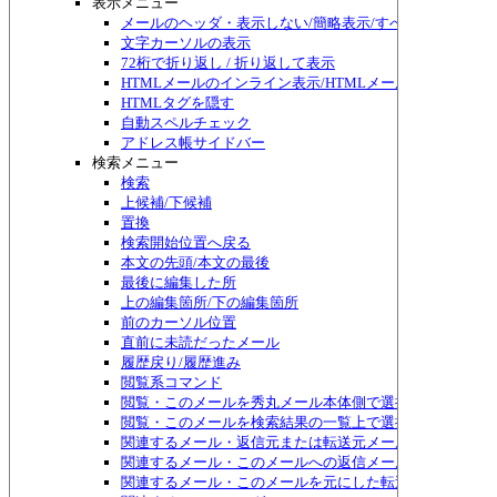
表示メニュー
メールのヘッダ・表示しない/簡略表示/すべて表示/切り替
文字カーソルの表示
72桁で折り返し / 折り返して表示
HTMLメールのインライン表示/HTMLメール編集
HTMLタグを隠す
自動スペルチェック
アドレス帳サイドバー
検索メニュー
検索
上候補/下候補
置換
検索開始位置へ戻る
本文の先頭/本文の最後
最後に編集した所
上の編集箇所/下の編集箇所
前のカーソル位置
直前に未読だったメール
履歴戻り/履歴進み
閲覧系コマンド
閲覧・このメールを秀丸メール本体側で選択する
閲覧・このメールを検索結果の一覧上で選択する
関連するメール・返信元または転送元メール
関連するメール・このメールへの返信メール
関連するメール・このメールを元にした転送メール