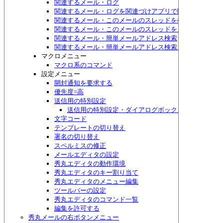
関連するメール・ログ
関連するメール・ログを関連づけアプリで開く
関連するメール・このメールのスレッドを検索
関連するメール・このメールのスレッドをメニュー表示
関連するメール・簡単メールアドレス検索
関連するメール・簡単メールアドレス検索メニュー表示
マクロメニュー
マクロ系のコマンド
設定メニュー
開封通知を要求する
優先度=高
送信用の特別設定
送信用の特別設定・ダイアログボックス
文字コード
テンプレートの切り替え
署名の切り替え
スペルミスの修正
メールエディタの設定
秀丸エディタの動作環境
秀丸エディタのキー割り当て
秀丸エディタのメニュー編集
ツールバーの設定
秀丸エディタのコマンド一覧
編集を許可する
秀丸メールの右ボタンメニュー