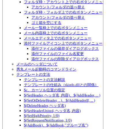
フォルダ枠・アカウント上での右ボタンメニュー
アカウント/フォルダの並べ替え
フォルダ枠・フォルダ上での右ボタンメニュー
アカウント/フォルダの並べ替え
ゴミ箱を空にする
メール一覧枠上での右ボタンメニュー
メール内容枠上での右ボタンメニュー
メールエディタ上での右ボタンメニュー
添付ファイルアイコン上での右ボタンメニュー
添付ファイルの保存ダイアログボックス
添付ファイルのファイル名変更
添付ファイルの削除ダイアログボックス
メールのヘッダについて
秀丸メール起動時のコマンドライン
テンプレートの文法
テンプレートの文法解説
テンプレートの仕組み（tkinfo.dllとの関係）
$c、カーソル位置の指定
$(SetHeader, ヘッダ名, 内容)、$(AddHeader, ... )
$(SetOrDeleteHeader, ...)、$(AddHeaderIf, ... )
$(DeleteHeader, ヘッダ名)
$(SetHeaderUnited, ヘッダ名, 内容)
$(SetHighPriority, 1/0)
$(SetRequestNotification, 1/0)
$(AdrBook)、$(AdrBook,”グループ名”)