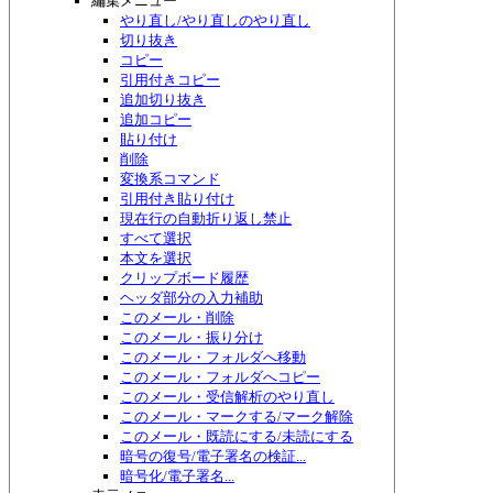
編集メニュー
やり直し/やり直しのやり直し
切り抜き
コピー
引用付きコピー
追加切り抜き
追加コピー
貼り付け
削除
変換系コマンド
引用付き貼り付け
現在行の自動折り返し禁止
すべて選択
本文を選択
クリップボード履歴
ヘッダ部分の入力補助
このメール・削除
このメール・振り分け
このメール・フォルダへ移動
このメール・フォルダへコピー
このメール・受信解析のやり直し
このメール・マークする/マーク解除
このメール・既読にする/未読にする
暗号の復号/電子署名の検証...
暗号化/電子署名...