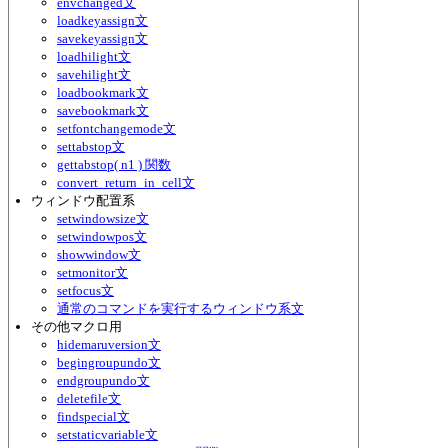
envchanged文
loadkeyassign文
savekeyassign文
loadhilight文
savehilight文
loadbookmark文
savebookmark文
setfontchangemode文
settabstop文
gettabstop( n1 ) 関数
convert_return_in_cell文
ウィンドウ配置系
setwindowsize文
setwindowpos文
showwindow文
setmonitor文
setfocus文
通常のコマンドを実行するウィンドウ系文
その他マクロ用
hidemaruversion文
begingroupundo文
endgroupundo文
deletefile文
findspecial文
setstaticvariable文