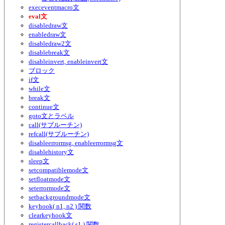
execeventmacro文
eval文
disabledraw文
enabledraw文
disabledraw2文
disablebreak文
disableinvert, enableinvert文
ブロック
if文
while文
break文
continue文
goto文とラベル
call(サブルーチン)
refcall(サブルーチン)
disableerrormsg, enableerrormsg文
disablehistory文
sleep文
setcompatiblemode文
setfloatmode文
seterrormode文
setbackgroundmode文
keyhook( n1, n2 ) 関数
clearkeyhook文
registercallback( s1 ) 関数