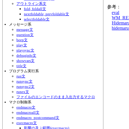
アウトライン系文
参考：
fold, foldall文
eval
nextfoldable, prevfoldable文
WM_RE
selectfoldable文
Hidemar
メッセージ系
hidemaru
message文
question文
beep文
play文
playsync文
debuginfo文
showvars文
title文
プログラム実行系
run文
runsync文
runsync2文
runex文
ファイルのエンコードのまま入出力するマクロ
マクロ制御系
endmacro文
endmacroall文
endmacro_postcommand文
execmacro文
影響の及ぶ範囲(execmacro)