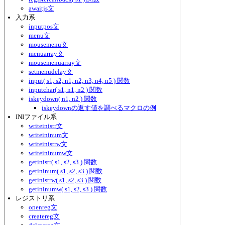
awaitjs文
入力系
inputpos文
menu文
mousemenu文
menuarray文
mousemenuarray文
setmenudelay文
input( s1, s2, n1, n2, n3, n4, n5 ) 関数
inputchar( s1, n1, n2 ) 関数
iskeydown( n1, n2 ) 関数
iskeydownの返す値を調べるマクロの例
INIファイル系
writeinistr文
writeininum文
writeinistrw文
writeininumw文
getinistr( s1, s2, s3 ) 関数
getininum( s1, s2, s3 ) 関数
getinistrw( s1, s2, s3 ) 関数
getininumw( s1, s2, s3 ) 関数
レジストリ系
openreg文
createreg文