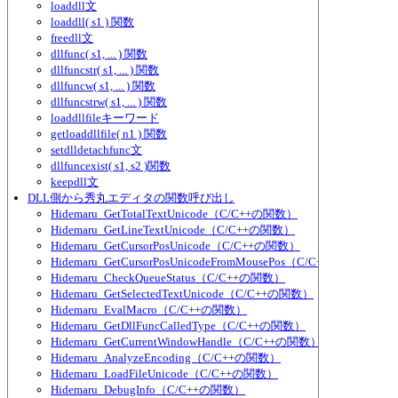
loaddll文
loaddll( s1 ) 関数
freedll文
dllfunc( s1, ... ) 関数
dllfuncstr( s1, ... ) 関数
dllfuncw( s1, ... ) 関数
dllfuncstrw( s1, ... ) 関数
loaddllfileキーワード
getloaddllfile( n1 ) 関数
setdlldetachfunc文
dllfuncexist( s1, s2 )関数
keepdll文
DLL側から秀丸エディタの関数呼び出し
Hidemaru_GetTotalTextUnicode（C/C++の関数）
Hidemaru_GetLineTextUnicode（C/C++の関数）
Hidemaru_GetCursorPosUnicode（C/C++の関数）
Hidemaru_GetCursorPosUnicodeFromMousePos（C/C++の関数）
Hidemaru_CheckQueueStatus（C/C++の関数）
Hidemaru_GetSelectedTextUnicode（C/C++の関数）
Hidemaru_EvalMacro（C/C++の関数）
Hidemaru_GetDllFuncCalledType（C/C++の関数）
Hidemaru_GetCurrentWindowHandle（C/C++の関数）
Hidemaru_AnalyzeEncoding（C/C++の関数）
Hidemaru_LoadFileUnicode（C/C++の関数）
Hidemaru_DebugInfo（C/C++の関数）