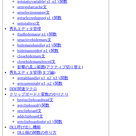
getstaticvariable( s1, n1 ) 関数
setregularcache文
setselectionrange文
getselectedrange( s1 ) 関数
settotaltext文
秀丸エディタ管理
findhidemaru( n1 ) 関数
setactivehidemaru文
hidemaruhandle( n1 ) 関数
hidemaruorder( n1 ) 関数
closehidemaru文
closehidemaruforced文
影響の及ぶ範囲(アクティブ切り替え)
秀丸エディタ管理(タブ編)
gettabhandle( n1, n2, n3 ) 関数
getcurrenttab( n1, n2 ) 関数
DDE関連マクロ
クリップボードと変数のやりとり
beginclipboardread文
getclipboard() 関数
setclipboard文
addclipboard文
getclipboardinfo( n1 ) 関数
DLL呼び出し機能
DLL側の関数の作り方