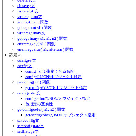
deletereg文
closereg文
writeregstr文
writeregnum文
getregstr( s1 ) 関数
getregnum( s1 ) 関数
writeregbinary文
getregbinary( s1, n1, n2 ) 関数
enumregkey( n1 ) 関数
enumregvalue( n1, nReturn ) 関数
設定系
configset文
config文
config ”x”で指定できる名前
configのJSON/オブジェクト指定
getconfig( s1 ) 関数
getconfigのJSON/オブジェクト指定
configcolor文
configcolorのJSON/オブジェクト指定
色指定の互換性
getconfigcolor( n1, n2 ) 関数
getconfigcolorのJSON/オブジェクト指定
saveconfig文
setconfigstate文
setfiletype文