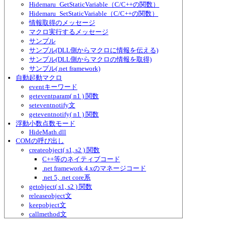
Hidemaru_GetStaticVariable（C/C++の関数）
Hidemaru_SetStaticVariable（C/C++の関数）
情報取得のメッセージ
マクロ実行するメッセージ
サンプル
サンプル(DLL側からマクロに情報を伝える)
サンプル(DLL側からマクロの情報を取得)
サンプル(.net framework)
自動起動マクロ
eventキーワード
geteventparam( n1 ) 関数
seteventnotify文
geteventnotify( n1 ) 関数
浮動小数点数モード
HideMath.dll
COMの呼び出し
createobject( s1, s2 ) 関数
C++等のネイティブコード
.net framework 4.xのマネージコード
.net 5, .net core系
getobject( s1, s2 ) 関数
releaseobject文
keepobject文
callmethod文
callmethod_returnnum( n1, s1, ... ) 関数