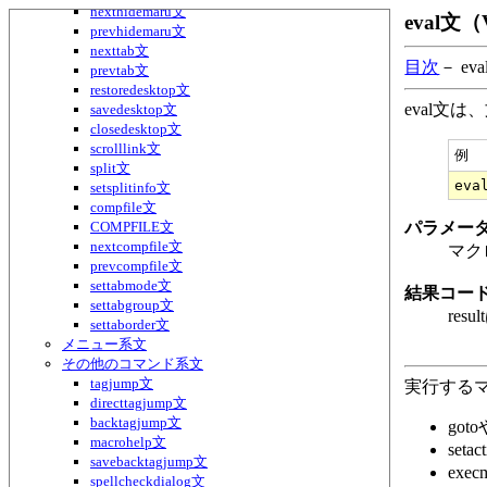
nexthidemaru文
eval文（
prevhidemaru文
nexttab文
目次
－ ev
prevtab文
restoredesktop文
eval文
savedesktop文
closedesktop文
scrolllink文
例
split文
setsplitinfo文
compfile文
COMPFILE文
パラメー
nextcompfile文
マク
prevcompfile文
settabmode文
結果コー
settabgroup文
res
settaborder文
メニュー系文
その他のコマンド系文
tagjump文
実行する
directtagjump文
backtagjump文
go
macrohelp文
set
savebacktagjump文
ex
spellcheckdialog文