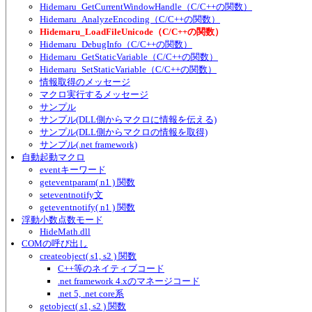
Hidemaru_GetCurrentWindowHandle（C/C++の関数）
Hidemaru_AnalyzeEncoding（C/C++の関数）
Hidemaru_LoadFileUnicode（C/C++の関数）
Hidemaru_DebugInfo（C/C++の関数）
Hidemaru_GetStaticVariable（C/C++の関数）
Hidemaru_SetStaticVariable（C/C++の関数）
情報取得のメッセージ
マクロ実行するメッセージ
サンプル
サンプル(DLL側からマクロに情報を伝える)
サンプル(DLL側からマクロの情報を取得)
サンプル(.net framework)
自動起動マクロ
eventキーワード
geteventparam( n1 ) 関数
seteventnotify文
geteventnotify( n1 ) 関数
浮動小数点数モード
HideMath.dll
COMの呼び出し
createobject( s1, s2 ) 関数
C++等のネイティブコード
.net framework 4.xのマネージコード
.net 5, .net core系
getobject( s1, s2 ) 関数