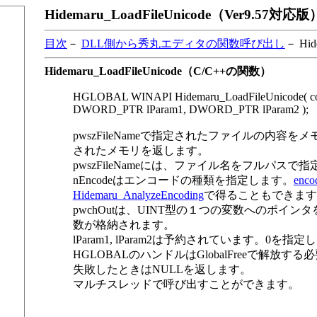
Hidemaru_LoadFileUnicode（Ver9.57対応版
目次
－
DLL側から秀丸エディタの関数呼び出し
－ Hid
Hidemaru_LoadFileUnicode（C/C++の関数）
HGLOBAL WINAPI Hidemaru_LoadFileUnicode( con
DWORD_PTR lParam1, DWORD_PTR lParam2 );
pwszFileNameで指定されたファイルの内容をメモ
されたメモリを返します。
pwszFileNameには、ファイル名をフルパスで
nEncodeはエンコードの種類を指定します。
enco
Hidemaru_AnalyzeEncoding
で得ることもできます
pwchOutは、UINT型の１つの変数へのポインタを
数が格納されます。
lParam1, lParam2は予約されています。0を指
HGLOBALのハンドルはGlobalFreeで解放す
失敗したときはNULLを返します。
マルチスレッドで呼び出すことができます。