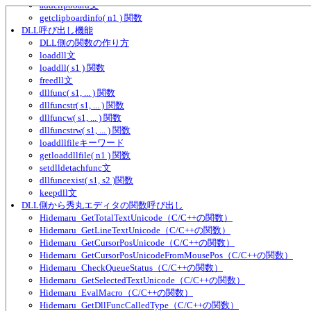
addclipboard文
getclipboardinfo( n1 ) 関数
DLL呼び出し機能
DLL側の関数の作り方
loaddll文
loaddll( s1 ) 関数
freedll文
dllfunc( s1, ... ) 関数
dllfuncstr( s1, ... ) 関数
dllfuncw( s1, ... ) 関数
dllfuncstrw( s1, ... ) 関数
loaddllfileキーワード
getloaddllfile( n1 ) 関数
setdlldetachfunc文
dllfuncexist( s1, s2 )関数
keepdll文
DLL側から秀丸エディタの関数呼び出し
Hidemaru_GetTotalTextUnicode（C/C++の関数）
Hidemaru_GetLineTextUnicode（C/C++の関数）
Hidemaru_GetCursorPosUnicode（C/C++の関数）
Hidemaru_GetCursorPosUnicodeFromMousePos（C/C++の関数）
Hidemaru_CheckQueueStatus（C/C++の関数）
Hidemaru_GetSelectedTextUnicode（C/C++の関数）
Hidemaru_EvalMacro（C/C++の関数）
Hidemaru_GetDllFuncCalledType（C/C++の関数）