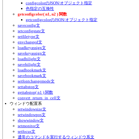
configcolorのJSON/オブジェクト指定
色指定の互換性
getconfigcolor( n1, n2 ) 関数
getconfigcolorのJSON/オブジェクト指定
saveconfig文
setconfigstate文
setfiletype文
envchanged文
loadkeyassign文
savekeyassign文
loadhilight文
savehilight文
loadbookmark文
savebookmark文
setfontchangemode文
settabstop文
gettabstop( n1 ) 関数
convert_return_in_cell文
ウィンドウ配置系
setwindowsize文
setwindowpos文
showwindow文
setmonitor文
setfocus文
通常のコマンドを実行するウィンドウ系文