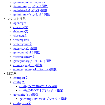
getinistr( s1, s2, s3 ) 関数
getininum( s1, s2, s3 ) 関数
getinistrw( s1, s2, s3 ) 関数
getininumw( s1, s2, s3 ) 関数
レジストリ系
openreg文
createreg文
deletereg文
closereg文
writeregstr文
writeregnum文
getregstr( s1 ) 関数
getregnum( s1 ) 関数
writeregbinary文
getregbinary( s1, n1, n2 ) 関数
enumregkey( n1 ) 関数
enumregvalue( n1, nReturn ) 関数
設定系
configset文
config文
config ”x”で指定できる名前
configのJSON/オブジェクト指定
getconfig( s1 ) 関数
getconfigのJSON/オブジェクト指定
configcolor文