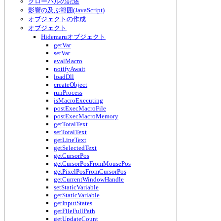
グローバルの記述
影響の及ぶ範囲(JavaScript)
オブジェクトの作成
オブジェクト
Hidemaruオブジェクト
getVar
setVar
evalMacro
notifyAwait
loadDll
createObject
runProcess
isMacroExecuting
postExecMacroFile
postExecMacroMemory
getTotalText
setTotalText
getLineText
getSelectedText
getCursorPos
getCursorPosFromMousePos
getPixelPosFromCursorPos
getCurrentWindowHandle
setStaticVariable
getStaticVariable
getInputStates
getFileFullPath
getUpdateCount