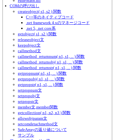
HideMath.dll
COMの呼び出し
createobject( s1, s2 ) 関数
C++等のネイティブコード
.net framework 4.xのマネージコード
.net 5, .net core系
getobject( s1, s2 ) 関数
releaseobject文
keepobject文
callmethod文
callmethod_returnnum( n1, s1, ... ) 関数
callmethod_returnobj( n1, s1, ... ) 関数
callmethod_returnstr( n1, s1, ... ) 関数
getpropnum( n1, s1, ... ) 関数
getpropobj( n1, s1, ... ) 関数
getpropstr( n1, s1, ... ) 関数
setpropnum文
setpropobj文
setpropstr文
member文,member関数
getcollection( n1, n2, n3 ) 関数
allowobjparam文
setcomdetachmethod文
SafeArrayの返り値について
サンプル