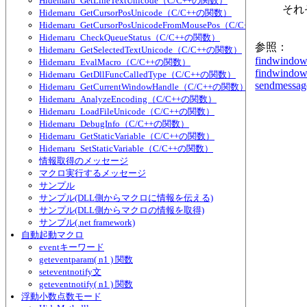
Hidemaru_GetLineTextUnicode（C/C++の関数）
それ
Hidemaru_GetCursorPosUnicode（C/C++の関数）
Hidemaru_GetCursorPosUnicodeFromMousePos（C/C++の関数）
Hidemaru_CheckQueueStatus（C/C++の関数）
参照：
Hidemaru_GetSelectedTextUnicode（C/C++の関数）
findwindo
Hidemaru_EvalMacro（C/C++の関数）
findwindow
Hidemaru_GetDllFuncCalledType（C/C++の関数）
sendmessag
Hidemaru_GetCurrentWindowHandle（C/C++の関数）
Hidemaru_AnalyzeEncoding（C/C++の関数）
Hidemaru_LoadFileUnicode（C/C++の関数）
Hidemaru_DebugInfo（C/C++の関数）
Hidemaru_GetStaticVariable（C/C++の関数）
Hidemaru_SetStaticVariable（C/C++の関数）
情報取得のメッセージ
マクロ実行するメッセージ
サンプル
サンプル(DLL側からマクロに情報を伝える)
サンプル(DLL側からマクロの情報を取得)
サンプル(.net framework)
自動起動マクロ
eventキーワード
geteventparam( n1 ) 関数
seteventnotify文
geteventnotify( n1 ) 関数
浮動小数点数モード