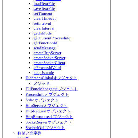
loadTextFile
saveTextFile
setTimeout
clearTimeout
setInterval
clearInterval
getJsMode
getCurrentProcessInfo
getFunctionId
sendMessage
createHttpServer
createSocketServer
createSocketClient
isProcessIdValid
keepJsmode
HidemaruGlobalオブジェクト
メソッド
DllFuncManagerオブジェクト
ProcessInfoオブジェクト
Stdioオブジェクト
HttpServerオブジェクト
HttpRequestオブジェクト
HttpResponseオブジェクト
SocketServerオブジェクト
SocketIOオブジェクト
数値と文字列