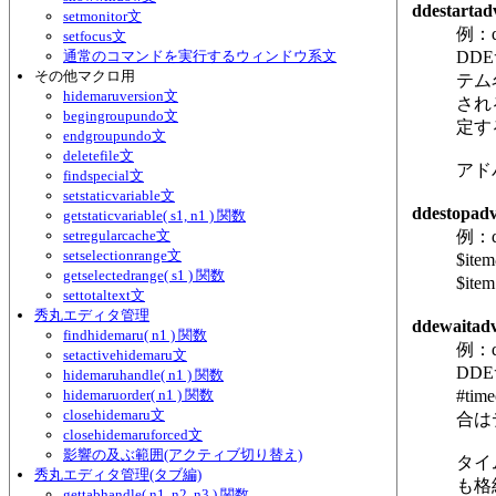
ddestarta
setmonitor文
例：dd
setfocus文
通常のコマンドを実行するウィンドウ系文
DD
その他マクロ用
テム
hidemaruversion文
され
begingroupundo文
定す
endgroupundo文
deletefile文
アド
findspecial文
setstaticvariable文
ddestopad
getstaticvariable( s1, n1 ) 関数
setregularcache文
例：dd
setselectionrange文
$i
getselectedrange( s1 ) 関数
$i
settotaltext文
秀丸エディタ管理
ddewaitad
findhidemaru( n1 ) 関数
例：dd
setactivehidemaru文
DD
hidemaruhandle( n1 ) 関数
hidemaruorder( n1 ) 関数
#t
closehidemaru文
合は
closehidemaruforced文
影響の及ぶ範囲(アクティブ切り替え)
タイム
秀丸エディタ管理(タブ編)
も格
gettabhandle( n1, n2, n3 ) 関数