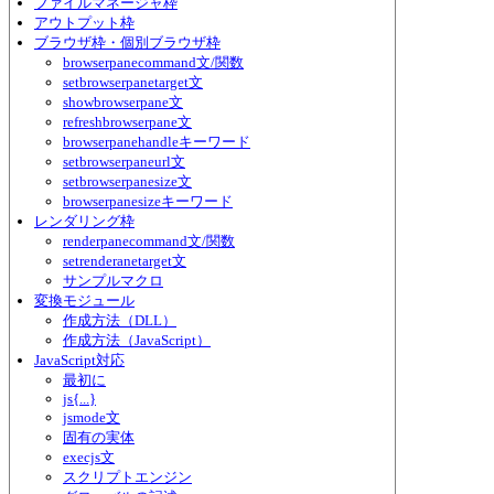
ファイルマネージャ枠
アウトプット枠
ブラウザ枠・個別ブラウザ枠
browserpanecommand文/関数
setbrowserpanetarget文
showbrowserpane文
refreshbrowserpane文
browserpanehandleキーワード
setbrowserpaneurl文
setbrowserpanesize文
browserpanesizeキーワード
レンダリング枠
renderpanecommand文/関数
setrenderanetarget文
サンプルマクロ
変換モジュール
作成方法（DLL）
作成方法（JavaScript）
JavaScript対応
最初に
js{...}
jsmode文
固有の実体
execjs文
スクリプトエンジン