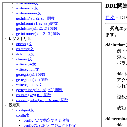
writeininum文
DDE関連
writeinistrw文
writeininumw文
目次
－ D
getinistr( s1, s2, s3 ) 関数
getininum( s1, s2, s3 ) 関数
秀丸エデ
getinistrw( s1, s2, s3 ) 関数
getininumw( s1, s2, s3 ) 関数
ます。
レジストリ系
openreg文
ddeinitiat
createreg文
例：dde
deletereg文
秀丸
closereg文
パラ
writeregstr文
writeregnum文
dd
getregstr( s1 ) 関数
getregnum( s1 ) 関数
アク
writeregbinary文
られ
getregbinary( s1, n1, n2 ) 関数
enumregkey( n1 ) 関数
複数
enumregvalue( n1, nReturn ) 関数
設定系
成功
configset文
config文
ddetermin
config ”x”で指定できる名前
dd
configのJSON/オブジェクト指定