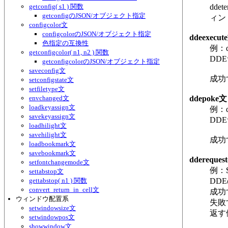
getconfig( s1 ) 関数
dde
getconfigのJSON/オブジェクト指定
ィン
configcolor文
configcolorのJSON/オブジェクト指定
ddeexecut
色指定の互換性
例：dd
getconfigcolor( n1, n2 ) 関数
DD
getconfigcolorのJSON/オブジェクト指定
saveconfig文
成功
setconfigstate文
setfiletype文
envchanged文
ddepoke文
loadkeyassign文
例：dd
savekeyassign文
DD
loadhilight文
savehilight文
成功
loadbookmark文
savebookmark文
dderequest
setfontchangemode文
例：$re
settabstop文
gettabstop( n1 ) 関数
DD
convert_return_in_cell文
成功
ウィンドウ配置系
失敗
setwindowsize文
返す
setwindowpos文
showwindow文