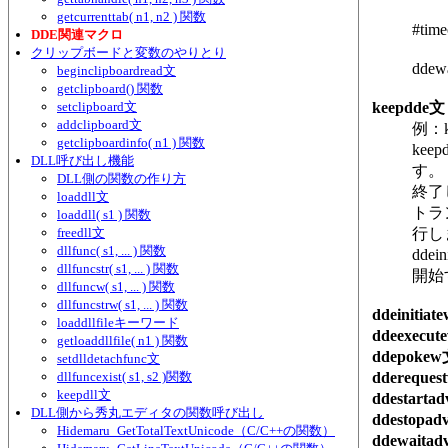
getcurrenttab( n1, n2 ) 関数
#t
DDE関連マクロ
クリップボードと変数のやりとり
dd
beginclipboardread文
getclipboard() 関数
setclipboard文
keepdde文
addclipboard文
例：ke
getclipboardinfo( n1 ) 関数
ke
DLL呼び出し機能
す。
DLL側の関数の作り方
終了
loaddll文
トラ
loaddll( s1 ) 関数
freedll文
行し
dllfunc( s1, ... ) 関数
dd
dllfuncstr( s1, ... ) 関数
開始
dllfuncw( s1, ... ) 関数
dllfuncstrw( s1, ... ) 関数
ddeinitia
loaddllfileキーワード
ddeexecu
getloaddllfile( n1 ) 関数
ddepoke
setdlldetachfunc文
dllfuncexist( s1, s2 )関数
ddereques
keepdll文
ddestarta
DLL側から秀丸エディタの関数呼び出し
ddestopad
Hidemaru_GetTotalTextUnicode（C/C++の関数）
ddewaitad