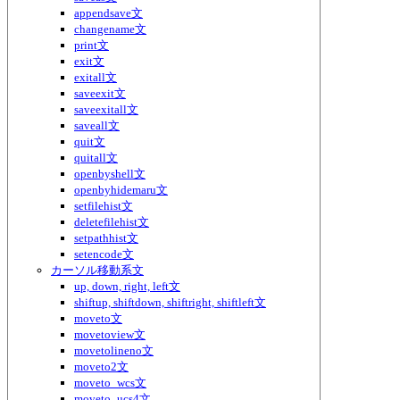
appendsave文
changename文
print文
exit文
exitall文
saveexit文
saveexitall文
saveall文
quit文
quitall文
openbyshell文
openbyhidemaru文
setfilehist文
deletefilehist文
setpathhist文
setencode文
カーソル移動系文
up, down, right, left文
shiftup, shiftdown, shiftright, shiftleft文
moveto文
movetoview文
movetolineno文
moveto2文
moveto_wcs文
moveto_ucs4文