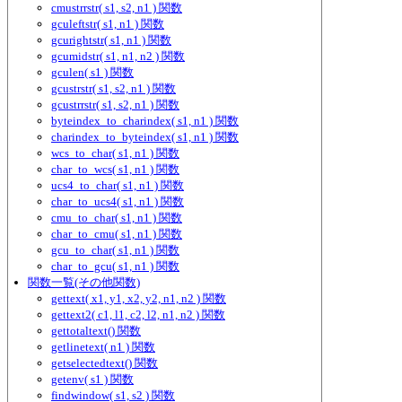
cmustrrstr( s1, s2, n1 ) 関数
gculeftstr( s1, n1 ) 関数
gcurightstr( s1, n1 ) 関数
gcumidstr( s1, n1, n2 ) 関数
gculen( s1 ) 関数
gcustrstr( s1, s2, n1 ) 関数
gcustrrstr( s1, s2, n1 ) 関数
byteindex_to_charindex( s1, n1 ) 関数
charindex_to_byteindex( s1, n1 ) 関数
wcs_to_char( s1, n1 ) 関数
char_to_wcs( s1, n1 ) 関数
ucs4_to_char( s1, n1 ) 関数
char_to_ucs4( s1, n1 ) 関数
cmu_to_char( s1, n1 ) 関数
char_to_cmu( s1, n1 ) 関数
gcu_to_char( s1, n1 ) 関数
char_to_gcu( s1, n1 ) 関数
関数一覧(その他関数)
gettext( x1, y1, x2, y2, n1, n2 ) 関数
gettext2( c1, l1, c2, l2, n1, n2 ) 関数
gettotaltext() 関数
getlinetext( n1 ) 関数
getselectedtext() 関数
getenv( s1 ) 関数
findwindow( s1, s2 ) 関数