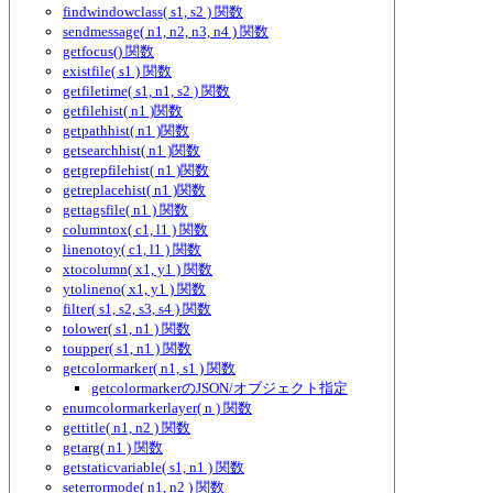
findwindowclass( s1, s2 ) 関数
sendmessage( n1, n2, n3, n4 ) 関数
getfocus() 関数
existfile( s1 ) 関数
getfiletime( s1, n1, s2 ) 関数
getfilehist( n1 )関数
getpathhist( n1 )関数
getsearchhist( n1 )関数
getgrepfilehist( n1 )関数
getreplacehist( n1 )関数
gettagsfile( n1 ) 関数
columntox( c1, l1 ) 関数
linenotoy( c1, l1 ) 関数
xtocolumn( x1, y1 ) 関数
ytolineno( x1, y1 ) 関数
filter( s1, s2, s3, s4 ) 関数
tolower( s1, n1 ) 関数
toupper( s1, n1 ) 関数
getcolormarker( n1, s1 ) 関数
getcolormarkerのJSON/オブジェクト指定
enumcolormarkerlayer( n ) 関数
gettitle( n1, n2 ) 関数
getarg( n1 ) 関数
getstaticvariable( s1, n1 ) 関数
seterrormode( n1, n2 ) 関数