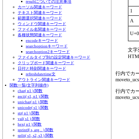
resultについての注意事項
カーソル関連キーワード
1
テキスト関連キーワード
範囲選択関連キーワード
A
ウィンドウ関連キーワード
ファイル名関連キーワード
U+0
各種状態関連キーワード
encodeキーワード
searchoptionキーワード
文字列
searchoption2キーワード
HTM
ファイルタイプ別の設定関連キーワード
クリップボード関連キーワード
日付と時刻関連キーワード
行内でカ
refreshdatetime文
moveto_ucs
アウトライン関連キーワード
関数一覧(文字列操作)
char( n1 ) 関数
行内でカ
ascii( s1, n1 ) 関数
moveto_ucs4
unichar( n1 ) 関数
unicode( s1 ) 関数
str( n1 ) 関数
val( s1 ) 関数
hex( n1 ) 関数
sprintf( s, arg... ) 関数
split( s1, s2, s3 ) 関数