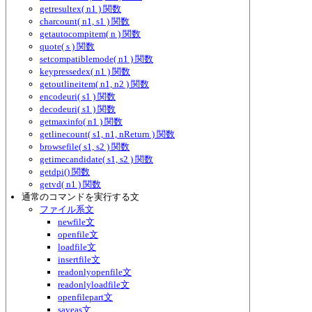
getresultex( n1 ) 関数
charcount( n1, s1 ) 関数
getautocompitem( n ) 関数
quote( s ) 関数
setcompatiblemode( n1 ) 関数
keypressedex( n1 ) 関数
getoutlineitem( n1, n2 ) 関数
encodeuri( s1 ) 関数
decodeuri( s1 ) 関数
getmaxinfo( n1 ) 関数
getlinecount( s1, n1, nReturn ) 関数
browsefile( s1, s2 ) 関数
getimecandidate( s1, s2 ) 関数
getdpi() 関数
getvd( n1 ) 関数
通常のコマンドを実行する文
ファイル系文
newfile文
openfile文
loadfile文
insertfile文
readonlyopenfile文
readonlyloadfile文
openfilepart文
saveas文