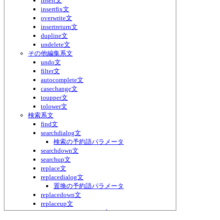
insert文
insertfix文
overwrite文
insertreturn文
dupline文
undelete文
その他編集系文
undo文
filter文
autocomplete文
casechange文
toupper文
tolower文
検索系文
find文
searchdialog文
検索の予約語パラメータ
searchdown文
searchup文
replace文
replacedialog文
置換の予約語パラメータ
replacedown文
replaceup文
replaceall replaceallfast文