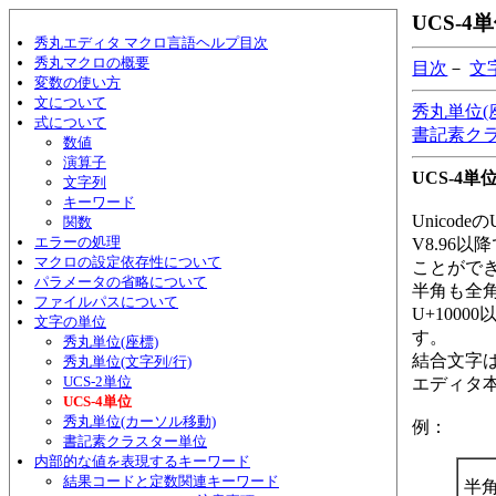
UCS-4
秀丸エディタ マクロ言語ヘルプ目次
秀丸マクロの概要
目次
－
文
変数の使い方
文について
秀丸単位(
式について
書記素ク
数値
演算子
UCS-4単
文字列
キーワード
Unicod
関数
エラーの処理
V8.96
マクロの設定依存性について
ことがで
パラメータの省略について
半角も全
ファイルパスについて
U+100
文字の単位
す。
秀丸単位(座標)
結合文字
秀丸単位(文字列/行)
UCS-2単位
エディタ
UCS-4単位
秀丸単位(カーソル移動)
例：
書記素クラスター単位
内部的な値を表現するキーワード
結果コードと定数関連キーワード
半