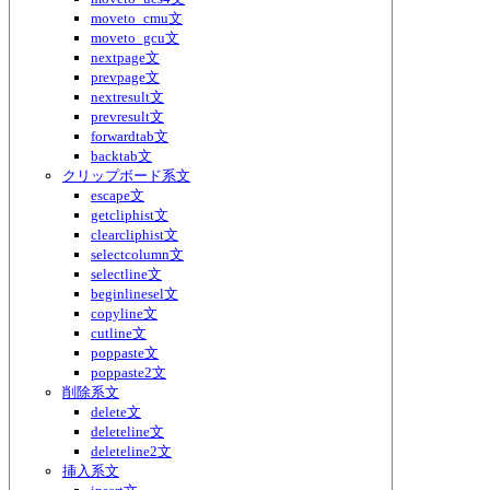
moveto_cmu文
moveto_gcu文
nextpage文
prevpage文
nextresult文
prevresult文
forwardtab文
backtab文
クリップボード系文
escape文
getcliphist文
clearcliphist文
selectcolumn文
selectline文
beginlinesel文
copyline文
cutline文
poppaste文
poppaste2文
削除系文
delete文
deleteline文
deleteline2文
挿入系文