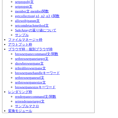
setpropobj文
setpropstr文
member文,member関数
getcollection( n1, n2, n3 ) 関数
allowobjparam文
setcomdetachmethod文
SafeArrayの返り値について
サンプル
ファイルマネージャ枠
アウトプット枠
ブラウザ枠・個別ブラウザ枠
browserpanecommand文/関数
setbrowserpanetarget文
showbrowserpane文
refreshbrowserpane文
browserpanehandleキーワード
setbrowserpaneurl文
setbrowserpanesize文
browserpanesizeキーワード
レンダリング枠
renderpanecommand文/関数
setrenderanetarget文
サンプルマクロ
変換モジュール
作成方法（DLL）