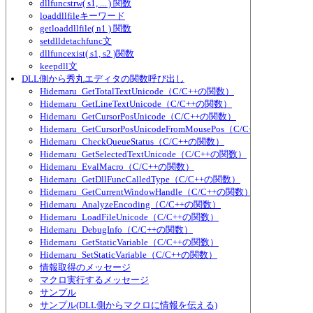
dllfuncstrw( s1, ... ) 関数
loaddllfileキーワード
getloaddllfile( n1 ) 関数
setdlldetachfunc文
dllfuncexist( s1, s2 )関数
keepdll文
DLL側から秀丸エディタの関数呼び出し
Hidemaru_GetTotalTextUnicode（C/C++の関数）
Hidemaru_GetLineTextUnicode（C/C++の関数）
Hidemaru_GetCursorPosUnicode（C/C++の関数）
Hidemaru_GetCursorPosUnicodeFromMousePos（C/C++の関数）
Hidemaru_CheckQueueStatus（C/C++の関数）
Hidemaru_GetSelectedTextUnicode（C/C++の関数）
Hidemaru_EvalMacro（C/C++の関数）
Hidemaru_GetDllFuncCalledType（C/C++の関数）
Hidemaru_GetCurrentWindowHandle（C/C++の関数）
Hidemaru_AnalyzeEncoding（C/C++の関数）
Hidemaru_LoadFileUnicode（C/C++の関数）
Hidemaru_DebugInfo（C/C++の関数）
Hidemaru_GetStaticVariable（C/C++の関数）
Hidemaru_SetStaticVariable（C/C++の関数）
情報取得のメッセージ
マクロ実行するメッセージ
サンプル
サンプル(DLL側からマクロに情報を伝える)