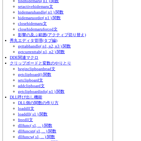
findhidemaru( n1 ) 関数
setactivehidemaru文
hidemaruhandle( n1 ) 関数
hidemaruorder( n1 ) 関数
closehidemaru文
closehidemaruforced文
影響の及ぶ範囲(アクティブ切り替え)
秀丸エディタ管理(タブ編)
gettabhandle( n1, n2, n3 ) 関数
getcurrenttab( n1, n2 ) 関数
DDE関連マクロ
クリップボードと変数のやりとり
beginclipboardread文
getclipboard() 関数
setclipboard文
addclipboard文
getclipboardinfo( n1 ) 関数
DLL呼び出し機能
DLL側の関数の作り方
loaddll文
loaddll( s1 ) 関数
freedll文
dllfunc( s1, ... ) 関数
dllfuncstr( s1, ... ) 関数
dllfuncw( s1, ... ) 関数