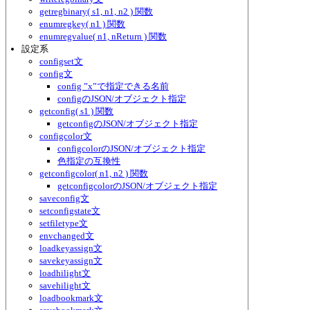
getregbinary( s1, n1, n2 ) 関数
enumregkey( n1 ) 関数
enumregvalue( n1, nReturn ) 関数
設定系
configset文
config文
config ”x”で指定できる名前
configのJSON/オブジェクト指定
getconfig( s1 ) 関数
getconfigのJSON/オブジェクト指定
configcolor文
configcolorのJSON/オブジェクト指定
色指定の互換性
getconfigcolor( n1, n2 ) 関数
getconfigcolorのJSON/オブジェクト指定
saveconfig文
setconfigstate文
setfiletype文
envchanged文
loadkeyassign文
savekeyassign文
loadhilight文
savehilight文
loadbookmark文