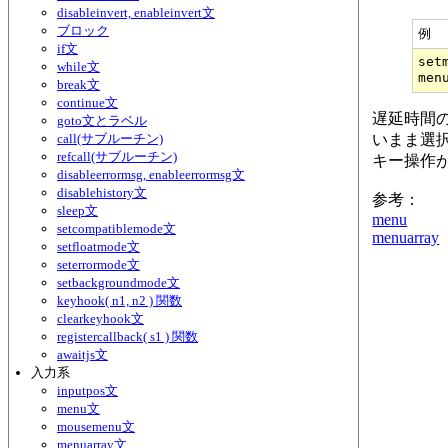
disableinvert, enableinvert文
ブロック
例
if文
set
while文
break文
continue文
遅延時間
goto文とラベル
call(サブルーチン)
いまま選
refcall(サブルーチン)
キー操作
disableerrormsg, enableerrormsg文
disablehistory文
参考：
sleep文
menu
setcompatiblemode文
menuarray
setfloatmode文
seterrormode文
setbackgroundmode文
keyhook( n1, n2 ) 関数
clearkeyhook文
registercallback( s1 ) 関数
awaitjs文
入力系
inputpos文
menu文
mousemenu文
menuarray文