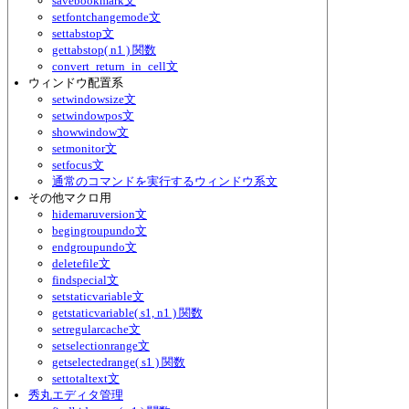
savebookmark文
setfontchangemode文
settabstop文
gettabstop( n1 ) 関数
convert_return_in_cell文
ウィンドウ配置系
setwindowsize文
setwindowpos文
showwindow文
setmonitor文
setfocus文
通常のコマンドを実行するウィンドウ系文
その他マクロ用
hidemaruversion文
begingroupundo文
endgroupundo文
deletefile文
findspecial文
setstaticvariable文
getstaticvariable( s1, n1 ) 関数
setregularcache文
setselectionrange文
getselectedrange( s1 ) 関数
settotaltext文
秀丸エディタ管理