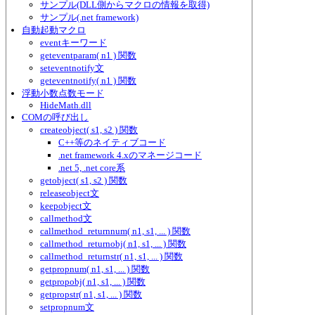
サンプル(DLL側からマクロの情報を取得)
サンプル(.net framework)
自動起動マクロ
eventキーワード
geteventparam( n1 ) 関数
seteventnotify文
geteventnotify( n1 ) 関数
浮動小数点数モード
HideMath.dll
COMの呼び出し
createobject( s1, s2 ) 関数
C++等のネイティブコード
.net framework 4.xのマネージコード
.net 5, .net core系
getobject( s1, s2 ) 関数
releaseobject文
keepobject文
callmethod文
callmethod_returnnum( n1, s1, ... ) 関数
callmethod_returnobj( n1, s1, ... ) 関数
callmethod_returnstr( n1, s1, ... ) 関数
getpropnum( n1, s1, ... ) 関数
getpropobj( n1, s1, ... ) 関数
getpropstr( n1, s1, ... ) 関数
setpropnum文