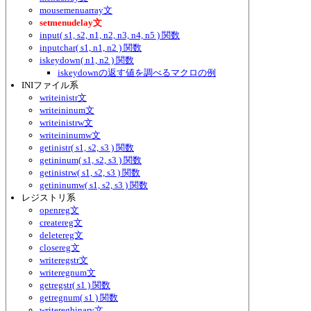
mousemenuarray文
setmenudelay文
input( s1, s2, n1, n2, n3, n4, n5 ) 関数
inputchar( s1, n1, n2 ) 関数
iskeydown( n1, n2 ) 関数
iskeydownの返す値を調べるマクロの例
INIファイル系
writeinistr文
writeininum文
writeinistrw文
writeininumw文
getinistr( s1, s2, s3 ) 関数
getininum( s1, s2, s3 ) 関数
getinistrw( s1, s2, s3 ) 関数
getininumw( s1, s2, s3 ) 関数
レジストリ系
openreg文
createreg文
deletereg文
closereg文
writeregstr文
writeregnum文
getregstr( s1 ) 関数
getregnum( s1 ) 関数
writeregbinary文