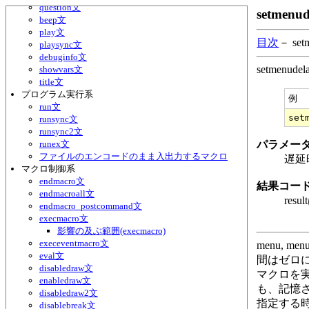
question文
setmen
beep文
play文
目次
－ set
playsync文
debuginfo文
setmenu
showvars文
title文
プログラム実行系
例
run文
runsync文
runsync2文
runex文
パラメー
ファイルのエンコードのまま入出力するマクロ
遅延
マクロ制御系
endmacro文
結果コー
endmacroall文
res
endmacro_postcommand文
execmacro文
影響の及ぶ範囲(execmacro)
execeventmacro文
menu, 
eval文
間はゼロ
disabledraw文
マクロを実
enabledraw文
も、記憶
disabledraw2文
指定する
disablebreak文