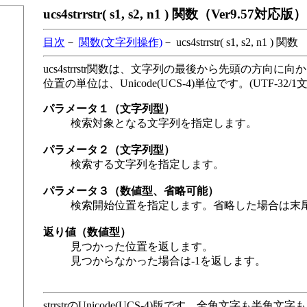
ucs4strrstr( s1, s2, n1 ) 関数（Ver9.57対応版）
目次
－
関数(文字列操作)
－ ucs4strrstr( s1, s2, n1 ) 関数
ucs4strrstr関数は、文字列の最後から先頭の方向
位置の単位は、Unicode(UCS-4)単位です。(UTF-32/1文
パラメータ１（文字列型）
検索対象となる文字列を指定します。
パラメータ２（文字列型）
検索する文字列を指定します。
パラメータ３（数値型、省略可能）
検索開始位置を指定します。省略した場合は末
返り値（数値型）
見つかった位置を返します。
見つからなかった場合は-1を返します。
strrstrのUnicode(UCS-4)版です。全角文字も半