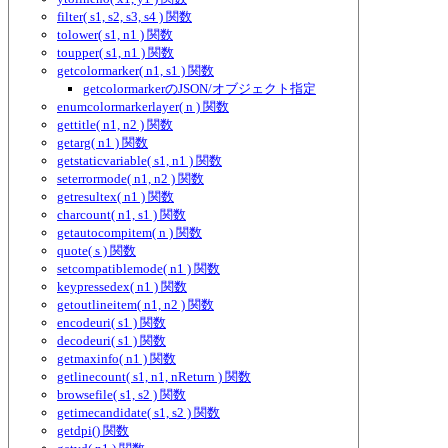
filter( s1, s2, s3, s4 ) 関数
tolower( s1, n1 ) 関数
toupper( s1, n1 ) 関数
getcolormarker( n1, s1 ) 関数
getcolormarkerのJSON/オブジェクト指定
enumcolormarkerlayer( n ) 関数
gettitle( n1, n2 ) 関数
getarg( n1 ) 関数
getstaticvariable( s1, n1 ) 関数
seterrormode( n1, n2 ) 関数
getresultex( n1 ) 関数
charcount( n1, s1 ) 関数
getautocompitem( n ) 関数
quote( s ) 関数
setcompatiblemode( n1 ) 関数
keypressedex( n1 ) 関数
getoutlineitem( n1, n2 ) 関数
encodeuri( s1 ) 関数
decodeuri( s1 ) 関数
getmaxinfo( n1 ) 関数
getlinecount( s1, n1, nReturn ) 関数
browsefile( s1, s2 ) 関数
getimecandidate( s1, s2 ) 関数
getdpi() 関数