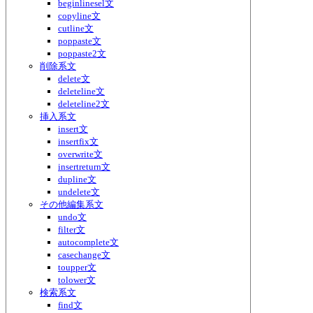
beginlinesel文
copyline文
cutline文
poppaste文
poppaste2文
削除系文
delete文
deleteline文
deleteline2文
挿入系文
insert文
insertfix文
overwrite文
insertreturn文
dupline文
undelete文
その他編集系文
undo文
filter文
autocomplete文
casechange文
toupper文
tolower文
検索系文
find文