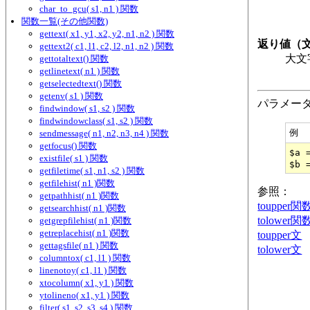
char_to_gcu( s1, n1 ) 関数
関数一覧(その他関数)
gettext( x1, y1, x2, y2, n1, n2 ) 関数
返り値（
gettext2( c1, l1, c2, l2, n1, n2 ) 関数
大文
gettotaltext() 関数
getlinetext( n1 ) 関数
getselectedtext() 関数
getenv( s1 ) 関数
パラメー
findwindow( s1, s2 ) 関数
findwindowclass( s1, s2 ) 関数
例
sendmessage( n1, n2, n3, n4 ) 関数
getfocus() 関数
$a 
existfile( s1 ) 関数
getfiletime( s1, n1, s2 ) 関数
getfilehist( n1 )関数
参照：
getpathhist( n1 )関数
toupper関
getsearchhist( n1 )関数
tolower関
getgrepfilehist( n1 )関数
getreplacehist( n1 )関数
toupper文
gettagsfile( n1 ) 関数
tolower文
columntox( c1, l1 ) 関数
linenotoy( c1, l1 ) 関数
xtocolumn( x1, y1 ) 関数
ytolineno( x1, y1 ) 関数
filter( s1, s2, s3, s4 ) 関数