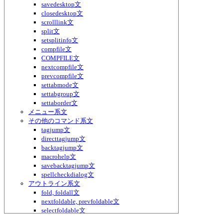
savedesktop文
closedesktop文
scrolllink文
split文
setsplitinfo文
compfile文
COMPFILE文
nextcompfile文
prevcompfile文
settabmode文
settabgroup文
settaborder文
メニュー系文
その他のコマンド系文
tagjump文
directtagjump文
backtagjump文
macrohelp文
savebacktagjump文
spellcheckdialog文
アウトライン系文
fold, foldall文
nextfoldable, prevfoldable文
selectfoldable文
メッセージ系