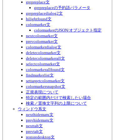
grepreplace文
grepreplaceの予約語パラメータ
grepreplacedialog2文
hilightfound文
colormarker文
colormarkerのJSON/オブジェクト指定
nextcolormarker文
prevcolormarker文
colormarkerdialog文
deletecolormarker文
deletecolormarkerall文
selectcolormarker文
colormarkerallfound文
findmarkerlist文
settargetcolormarker文
colormarkersnapshot文
正規表現について
特定の範囲内だけで検索したい場合
検索／置換文字列の上限について
ウィンドウ系文
nexthidemaru文
prevhidemaru文
nexttab文
prevtab文
restoredesktop文