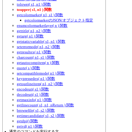
tolower( s1, n1 ) 関数
toupper( s1, n1 ) 関数
getcolormarker( n1, s1 ) 関数
getcolormarkerのJSON/オブジェクト指定
enumcolormarkerlayer( n ) 関数
gettitle( n1, n2 ) 関数
getarg( n1 ) 関数
getstaticvariable( s1, n1 ) 関数
seterrormode( n1, n2 ) 関数
getresultex( n1 ) 関数
charcount( n1, s1 ) 関数
getautocompitem( n ) 関数
quote( s ) 関数
setcompatiblemode( n1 ) 関数
keypressedex( n1 ) 関数
getoutlineitem( n1, n2 ) 関数
encodeuri( s1 ) 関数
decodeuri( s1 ) 関数
getmaxinfo( n1 ) 関数
getlinecount( s1, n1, nReturn ) 関数
browsefile( s1, s2 ) 関数
getimecandidate( s1, s2 ) 関数
getdpi() 関数
getvd( n1 ) 関数
通常のコマンドを実行する文