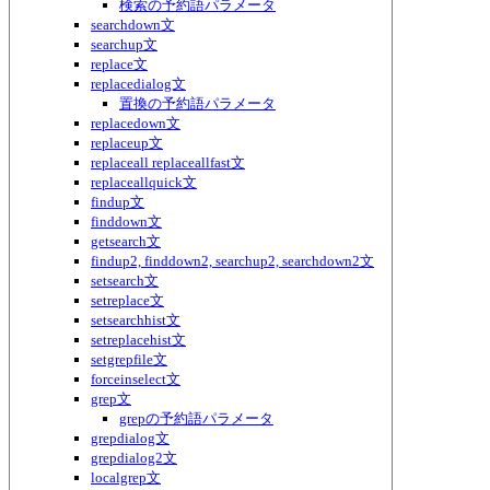
検索の予約語パラメータ
searchdown文
searchup文
replace文
replacedialog文
置換の予約語パラメータ
replacedown文
replaceup文
replaceall replaceallfast文
replaceallquick文
findup文
finddown文
getsearch文
findup2, finddown2, searchup2, searchdown2文
setsearch文
setreplace文
setsearchhist文
setreplacehist文
setgrepfile文
forceinselect文
grep文
grepの予約語パラメータ
grepdialog文
grepdialog2文
localgrep文