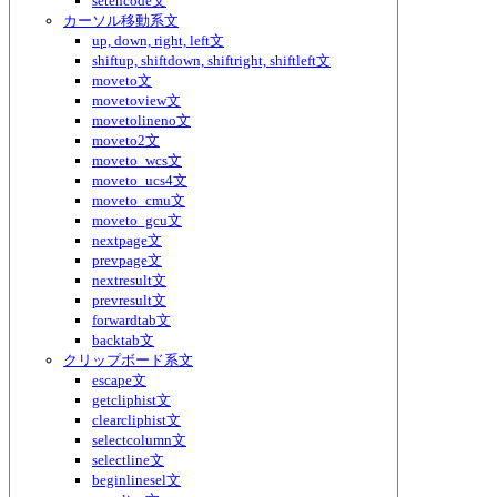
setencode文
カーソル移動系文
up, down, right, left文
shiftup, shiftdown, shiftright, shiftleft文
moveto文
movetoview文
movetolineno文
moveto2文
moveto_wcs文
moveto_ucs4文
moveto_cmu文
moveto_gcu文
nextpage文
prevpage文
nextresult文
prevresult文
forwardtab文
backtab文
クリップボード系文
escape文
getcliphist文
clearcliphist文
selectcolumn文
selectline文
beginlinesel文