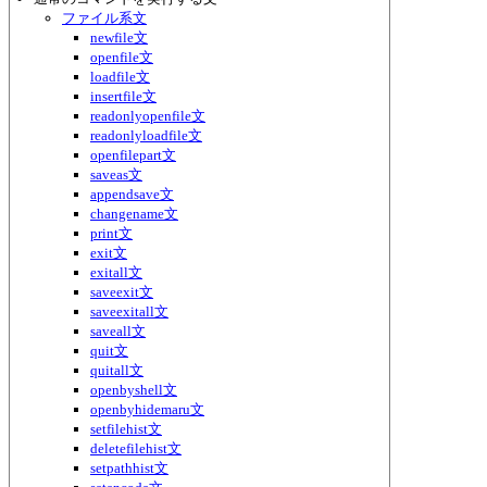
ファイル系文
newfile文
openfile文
loadfile文
insertfile文
readonlyopenfile文
readonlyloadfile文
openfilepart文
saveas文
appendsave文
changename文
print文
exit文
exitall文
saveexit文
saveexitall文
saveall文
quit文
quitall文
openbyshell文
openbyhidemaru文
setfilehist文
deletefilehist文
setpathhist文