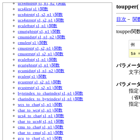
ucs4midstr( s1, n1, n2 ) 関数
toupper
ucs4len( s1 ) 関数
ucs4strstr( s1, s2, n1 ) 関数
目次
－
関
ucs4strrstr( s1, s2, n1 ) 関数
gculeftstr( s1, n1 ) 関数
toupp
cmurightstr( s1, n1 ) 関数
cmumidstr( s1, n1, n2 ) 関数
cmulen( s1 ) 関数
例
cmustrstr( s1, s2, n1 ) 関数
cmustrrstr( s1, s2, n1 ) 関数
gculeftstr( s1, n1 ) 関数
gcurightstr( s1, n1 ) 関数
パラメー
gcumidstr( s1, n1, n2 ) 関数
文字
gculen( s1 ) 関数
gcustrstr( s1, s2, n1 ) 関数
パラメー
gcustrrstr( s1, s2, n1 ) 関数
指定
byteindex_to_charindex( s1, n1 ) 関数
（省
charindex_to_byteindex( s1, n1 ) 関数
指定
wcs_to_char( s1, n1 ) 関数
char_to_wcs( s1, n1 ) 関数
ucs4_to_char( s1, n1 ) 関数
char_to_ucs4( s1, n1 ) 関数
cmu_to_char( s1, n1 ) 関数
char_to_cmu( s1, n1 ) 関数
gcu_to_char( s1, n1 ) 関数