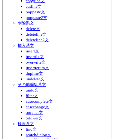
copyline文
cutline文
poppaste文
poppaste2文
削除系文
delete文
deleteline文
deleteline2文
挿入系文
insert文
insertfix文
overwrite文
insertreturn文
dupline文
undelete文
その他編集系文
undo文
filter文
autocomplete文
casechange文
toupper文
tolower文
検索系文
find文
searchdialog文