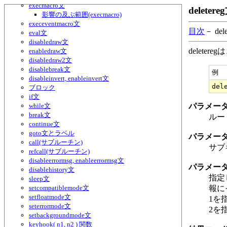
execmacro文
delete
影響の及ぶ範囲(execmacro)
execeventmacro文
目次
－ del
eval文
disabledraw文
delet
enabledraw文
disabledraw2文
disablebreak文
例
disableinvert, enableinvert文
ブロック
if文
while文
パラメー
break文
ルー
continue文
goto文とラベル
パラメー
call(サブルーチン)
サブ
refcall(サブルーチン)
disableerrormsg, enableerrormsg文
パラメー
disablehistory文
指定し
sleep文
setcompatiblemode文
報に
setfloatmode文
1を
seterrormode文
2を
setbackgroundmode文
keyhook( n1, n2 ) 関数