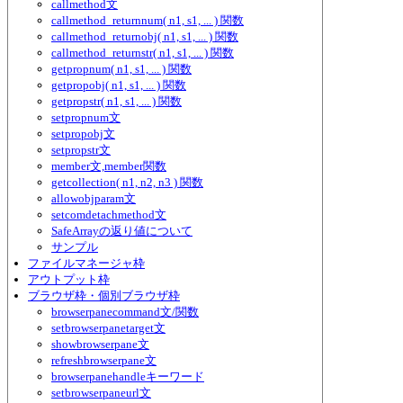
callmethod文
callmethod_returnnum( n1, s1, ... ) 関数
callmethod_returnobj( n1, s1, ... ) 関数
callmethod_returnstr( n1, s1, ... ) 関数
getpropnum( n1, s1, ... ) 関数
getpropobj( n1, s1, ... ) 関数
getpropstr( n1, s1, ... ) 関数
setpropnum文
setpropobj文
setpropstr文
member文,member関数
getcollection( n1, n2, n3 ) 関数
allowobjparam文
setcomdetachmethod文
SafeArrayの返り値について
サンプル
ファイルマネージャ枠
アウトプット枠
ブラウザ枠・個別ブラウザ枠
browserpanecommand文/関数
setbrowserpanetarget文
showbrowserpane文
refreshbrowserpane文
browserpanehandleキーワード
setbrowserpaneurl文