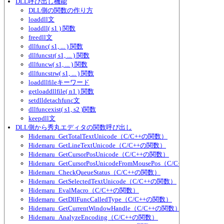
DLL呼び出し機能
DLL側の関数の作り方
loaddll文
loaddll( s1 ) 関数
freedll文
dllfunc( s1, ... ) 関数
dllfuncstr( s1, ... ) 関数
dllfuncw( s1, ... ) 関数
dllfuncstrw( s1, ... ) 関数
loaddllfileキーワード
getloaddllfile( n1 ) 関数
setdlldetachfunc文
dllfuncexist( s1, s2 )関数
keepdll文
DLL側から秀丸エディタの関数呼び出し
Hidemaru_GetTotalTextUnicode（C/C++の関数）
Hidemaru_GetLineTextUnicode（C/C++の関数）
Hidemaru_GetCursorPosUnicode（C/C++の関数）
Hidemaru_GetCursorPosUnicodeFromMousePos（C/C++の関数）
Hidemaru_CheckQueueStatus（C/C++の関数）
Hidemaru_GetSelectedTextUnicode（C/C++の関数）
Hidemaru_EvalMacro（C/C++の関数）
Hidemaru_GetDllFuncCalledType（C/C++の関数）
Hidemaru_GetCurrentWindowHandle（C/C++の関数）
Hidemaru_AnalyzeEncoding（C/C++の関数）