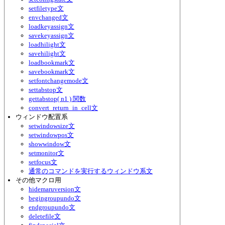
setfiletype文
envchanged文
loadkeyassign文
savekeyassign文
loadhilight文
savehilight文
loadbookmark文
savebookmark文
setfontchangemode文
settabstop文
gettabstop( n1 ) 関数
convert_return_in_cell文
ウィンドウ配置系
setwindowsize文
setwindowpos文
showwindow文
setmonitor文
setfocus文
通常のコマンドを実行するウィンドウ系文
その他マクロ用
hidemaruversion文
begingroupundo文
endgroupundo文
deletefile文