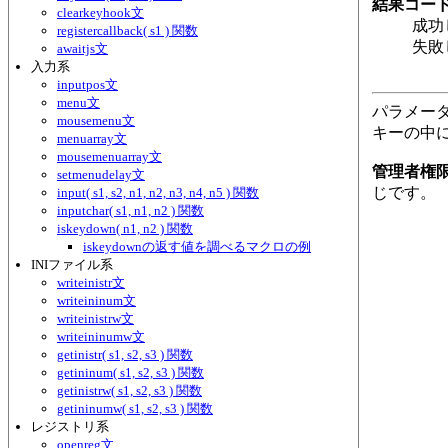
結果コー
clearkeyhook文
成功
registercallback( s1 ) 関数
失敗
awaitjs文
入力系
inputpos文
menu文
パラメータの
mousemenu文
キーの中
menuarray文
mousemenuarray文
管理者権
setmenudelay文
じです。
input( s1, s2, n1, n2, n3, n4, n5 ) 関数
inputchar( s1, n1, n2 ) 関数
iskeydown( n1, n2 ) 関数
iskeydownの返す値を調べるマクロの例
INIファイル系
writeinistr文
writeininum文
writeinistrw文
writeininumw文
getinistr( s1, s2, s3 ) 関数
getininum( s1, s2, s3 ) 関数
getinistrw( s1, s2, s3 ) 関数
getininumw( s1, s2, s3 ) 関数
レジストリ系
openreg文