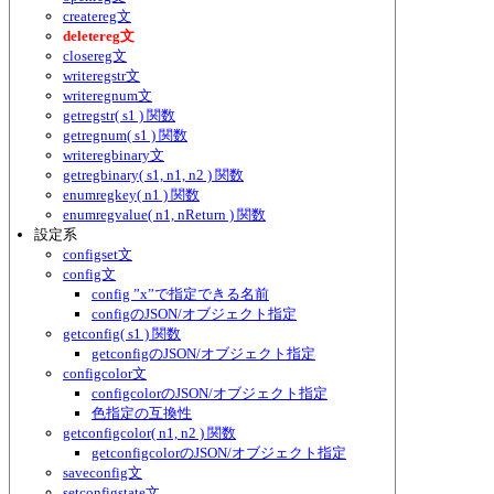
createreg文
deletereg文
closereg文
writeregstr文
writeregnum文
getregstr( s1 ) 関数
getregnum( s1 ) 関数
writeregbinary文
getregbinary( s1, n1, n2 ) 関数
enumregkey( n1 ) 関数
enumregvalue( n1, nReturn ) 関数
設定系
configset文
config文
config ”x”で指定できる名前
configのJSON/オブジェクト指定
getconfig( s1 ) 関数
getconfigのJSON/オブジェクト指定
configcolor文
configcolorのJSON/オブジェクト指定
色指定の互換性
getconfigcolor( n1, n2 ) 関数
getconfigcolorのJSON/オブジェクト指定
saveconfig文
setconfigstate文