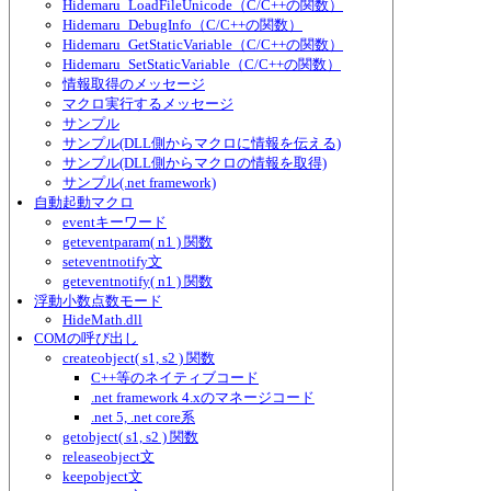
Hidemaru_LoadFileUnicode（C/C++の関数）
Hidemaru_DebugInfo（C/C++の関数）
Hidemaru_GetStaticVariable（C/C++の関数）
Hidemaru_SetStaticVariable（C/C++の関数）
情報取得のメッセージ
マクロ実行するメッセージ
サンプル
サンプル(DLL側からマクロに情報を伝える)
サンプル(DLL側からマクロの情報を取得)
サンプル(.net framework)
自動起動マクロ
eventキーワード
geteventparam( n1 ) 関数
seteventnotify文
geteventnotify( n1 ) 関数
浮動小数点数モード
HideMath.dll
COMの呼び出し
createobject( s1, s2 ) 関数
C++等のネイティブコード
.net framework 4.xのマネージコード
.net 5, .net core系
getobject( s1, s2 ) 関数
releaseobject文
keepobject文