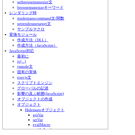
setbrowserpanesize文
browserpanesizeキーワード
レンダリング枠
renderpanecommand文/関数
setrenderanetarget文
サンプルマクロ
変換モジュール
作成方法（DLL）
作成方法（JavaScript）
JavaScript対応
最初に
js{...}
jsmode文
固有の実体
execjs文
スクリプトエンジン
グローバルの記述
影響の及ぶ範囲(JavaScript)
オブジェクトの作成
オブジェクト
Hidemaruオブジェクト
getVar
setVar
evalMacro
notifyAwait
loadDll