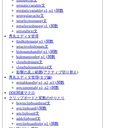
findspecial文
setstaticvariable文
getstaticvariable( s1, n1 ) 関数
setregularcache文
setselectionrange文
getselectedrange( s1 ) 関数
settotaltext文
秀丸エディタ管理
findhidemaru( n1 ) 関数
setactivehidemaru文
hidemaruhandle( n1 ) 関数
hidemaruorder( n1 ) 関数
closehidemaru文
closehidemaruforced文
影響の及ぶ範囲(アクティブ切り替え)
秀丸エディタ管理(タブ編)
gettabhandle( n1, n2, n3 ) 関数
getcurrenttab( n1, n2 ) 関数
DDE関連マクロ
クリップボードと変数のやりとり
beginclipboardread文
getclipboard() 関数
setclipboard文
addclipboard文
getclipboardinfo( n1 ) 関数