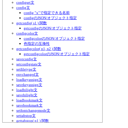
configset文
config文
config ”x”で指定できる名前
configのJSON/オブジェクト指定
getconfig( s1 ) 関数
getconfigのJSON/オブジェクト指定
configcolor文
configcolorのJSON/オブジェクト指定
色指定の互換性
getconfigcolor( n1, n2 ) 関数
getconfigcolorのJSON/オブジェクト指定
saveconfig文
setconfigstate文
setfiletype文
envchanged文
loadkeyassign文
savekeyassign文
loadhilight文
savehilight文
loadbookmark文
savebookmark文
setfontchangemode文
settabstop文
gettabstop( n1 ) 関数
convert_return_in_cell文