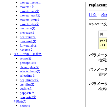
movetolineno文
replac
moveto2文
moveto_wcs文
目次
－
検
moveto_ucs4文
moveto_cmu文
repla
moveto_gcu文
nextpage文
prevpage文
例
nextresult文
rep
prevresult文
forwardtab文
backtab文
クリップボード系文
パラメー
escape文
検索
getcliphist文
clearcliphist文
パラメー
selectcolumn文
置換
selectline文
beginlinesel文
パラメータ
copyline文
cutline文
検索
poppaste文
poppaste2文
削除系文
delete文