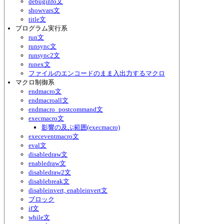
debuginfo文
showvars文
title文
プログラム実行系
run文
runsync文
runsync2文
runex文
ファイルのエンコードのまま入出力するマクロ
マクロ制御系
endmacro文
endmacroall文
endmacro_postcommand文
execmacro文
影響の及ぶ範囲(execmacro)
execeventmacro文
eval文
disabledraw文
enabledraw文
disabledraw2文
disablebreak文
disableinvert, enableinvert文
ブロック
if文
while文