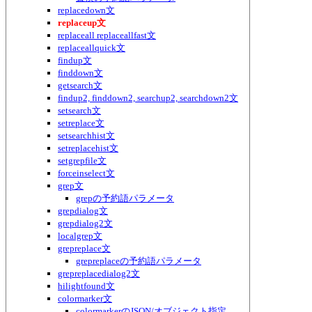
replacedown文
replaceup文
replaceall replaceallfast文
replaceallquick文
findup文
finddown文
getsearch文
findup2, finddown2, searchup2, searchdown2文
setsearch文
setreplace文
setsearchhist文
setreplacehist文
setgrepfile文
forceinselect文
grep文
grepの予約語パラメータ
grepdialog文
grepdialog2文
localgrep文
grepreplace文
grepreplaceの予約語パラメータ
grepreplacedialog2文
hilightfound文
colormarker文
colormarkerのJSON/オブジェクト指定