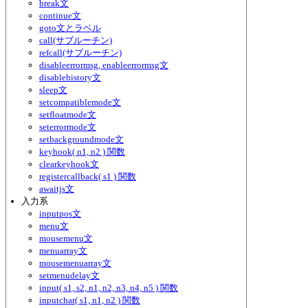
break文
continue文
goto文とラベル
call(サブルーチン)
refcall(サブルーチン)
disableerrormsg, enableerrormsg文
disablehistory文
sleep文
setcompatiblemode文
setfloatmode文
seterrormode文
setbackgroundmode文
keyhook( n1, n2 ) 関数
clearkeyhook文
registercallback( s1 ) 関数
awaitjs文
入力系
inputpos文
menu文
mousemenu文
menuarray文
mousemenuarray文
setmenudelay文
input( s1, s2, n1, n2, n3, n4, n5 ) 関数
inputchar( s1, n1, n2 ) 関数