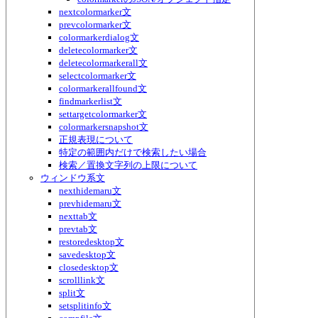
nextcolormarker文
prevcolormarker文
colormarkerdialog文
deletecolormarker文
deletecolormarkerall文
selectcolormarker文
colormarkerallfound文
findmarkerlist文
settargetcolormarker文
colormarkersnapshot文
正規表現について
特定の範囲内だけで検索したい場合
検索／置換文字列の上限について
ウィンドウ系文
nexthidemaru文
prevhidemaru文
nexttab文
prevtab文
restoredesktop文
savedesktop文
closedesktop文
scrolllink文
split文
setsplitinfo文