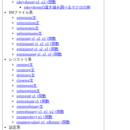
iskeydown( n1, n2 ) 関数
iskeydownの返す値を調べるマクロの例
INIファイル系
writeinistr文
writeininum文
writeinistrw文
writeininumw文
getinistr( s1, s2, s3 ) 関数
getininum( s1, s2, s3 ) 関数
getinistrw( s1, s2, s3 ) 関数
getininumw( s1, s2, s3 ) 関数
レジストリ系
openreg文
createreg文
deletereg文
closereg文
writeregstr文
writeregnum文
getregstr( s1 ) 関数
getregnum( s1 ) 関数
writeregbinary文
getregbinary( s1, n1, n2 ) 関数
enumregkey( n1 ) 関数
enumregvalue( n1, nReturn ) 関数
設定系