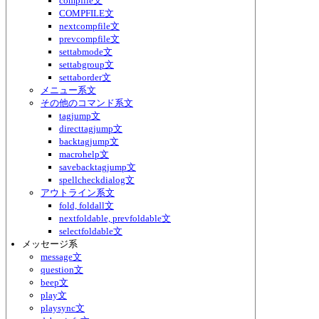
compfile文
COMPFILE文
nextcompfile文
prevcompfile文
settabmode文
settabgroup文
settaborder文
メニュー系文
その他のコマンド系文
tagjump文
directtagjump文
backtagjump文
macrohelp文
savebacktagjump文
spellcheckdialog文
アウトライン系文
fold, foldall文
nextfoldable, prevfoldable文
selectfoldable文
メッセージ系
message文
question文
beep文
play文
playsync文