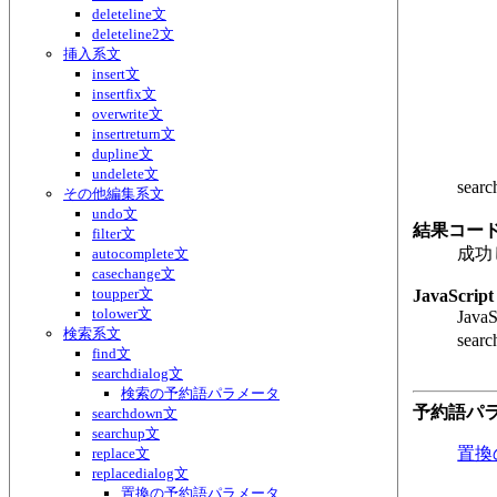
deleteline文
deleteline2文
挿入系文
insert文
insertfix文
overwrite文
insertreturn文
dupline文
undelete文
sea
その他編集系文
undo文
結果コー
filter文
成功
autocomplete文
casechange文
toupper文
JavaScript
tolower文
Ja
検索系文
se
find文
searchdialog文
検索の予約語パラメータ
予約語パ
searchdown文
searchup文
置換
replace文
replacedialog文
置換の予約語パラメータ