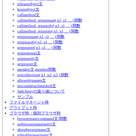
releaseobject文
keepobject文
callmethod文
callmethod_returnnum( n1, s1, ... ) 関数
callmethod_returnobj( n1, s1, ... ) 関数
callmethod_returnstr( n1, s1, ... ) 関数
getpropnum( n1, s1, ... ) 関数
getpropobj( n1, s1, ... ) 関数
getpropstr( n1, s1, ... ) 関数
setpropnum文
setpropobj文
setpropstr文
member文,member関数
getcollection( n1, n2, n3 ) 関数
allowobjparam文
setcomdetachmethod文
SafeArrayの返り値について
サンプル
ファイルマネージャ枠
アウトプット枠
ブラウザ枠・個別ブラウザ枠
browserpanecommand文/関数
setbrowserpanetarget文
showbrowserpane文
refreshbrowserpane文