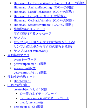
Hidemaru_GetCurrentWindowHandle（C/C++の関数）
Hidemaru_AnalyzeEncoding（C/C++の関数）
Hidemaru_LoadFileUnicode（C/C++の関数）
Hidemaru_DebugInfo（C/C++の関数）
Hidemaru_GetStaticVariable（C/C++の関数）
Hidemaru_SetStaticVariable（C/C++の関数）
情報取得のメッセージ
マクロ実行するメッセージ
サンプル
サンプル(DLL側からマクロに情報を伝える)
サンプル(DLL側からマクロの情報を取得)
サンプル(.net framework)
自動起動マクロ
eventキーワード
geteventparam( n1 ) 関数
seteventnotify文
geteventnotify( n1 ) 関数
浮動小数点数モード
HideMath.dll
COMの呼び出し
createobject( s1, s2 ) 関数
C++等のネイティブコード
.net framework 4.xのマネージコード
.net 5, .net core系
getobject( s1, s2 ) 関数