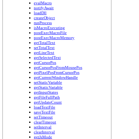
evalMacro
notifyAwait
loadDll
createObject
runProcess
isMacroExecuting
postExecMacroFile
postExecMacroMemory
getTotalText
setTotalText
getLineText
getSelectedText
getCursorPos
getCursorPosFromMousePos
getPixelPosFromCursorPos
getCurrentWindowHandle
setStaticVariable
getStaticVariable
getInputStates
getFileFullPath
getUpdateCount
loadTextFile
saveTextFile
setTimeout
clearTimeout
setInterval
clearInterval
getJsMode