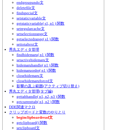
endgroupundo文
deletefile文
findspecial文
setstaticvariable文
getstaticvariable( s1, n1 ) 関数
setregularcache文
setselectionrange文
getselectedrange( s1 ) 関数
settotaltext文
秀丸エディタ管理
findhidemaru( n1 ) 関数
setactivehidemaru文
hidemaruhandle( n1 ) 関数
hidemaruorder( n1 ) 関数
closehidemaru文
closehidemaruforced文
影響の及ぶ範囲(アクティブ切り替え)
秀丸エディタ管理(タブ編)
gettabhandle( n1, n2, n3 ) 関数
getcurrenttab( n1, n2 ) 関数
DDE関連マクロ
クリップボードと変数のやりとり
beginclipboardread文
getclipboard() 関数
setclipboard文