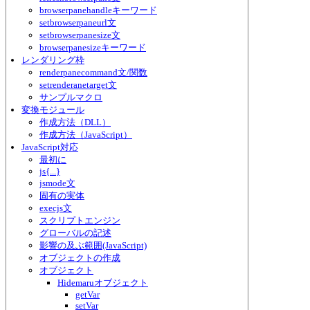
browserpanehandleキーワード
setbrowserpaneurl文
setbrowserpanesize文
browserpanesizeキーワード
レンダリング枠
renderpanecommand文/関数
setrenderanetarget文
サンプルマクロ
変換モジュール
作成方法（DLL）
作成方法（JavaScript）
JavaScript対応
最初に
js{...}
jsmode文
固有の実体
execjs文
スクリプトエンジン
グローバルの記述
影響の及ぶ範囲(JavaScript)
オブジェクトの作成
オブジェクト
Hidemaruオブジェクト
getVar
setVar