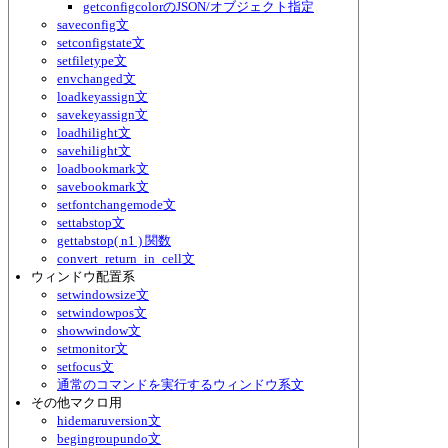
getconfigcolorのJSON/オブジェクト指定
saveconfig文
setconfigstate文
setfiletype文
envchanged文
loadkeyassign文
savekeyassign文
loadhilight文
savehilight文
loadbookmark文
savebookmark文
setfontchangemode文
settabstop文
gettabstop( n1 ) 関数
convert_return_in_cell文
ウィンドウ配置系
setwindowsize文
setwindowpos文
showwindow文
setmonitor文
setfocus文
通常のコマンドを実行するウィンドウ系文
その他マクロ用
hidemaruversion文
begingroupundo文