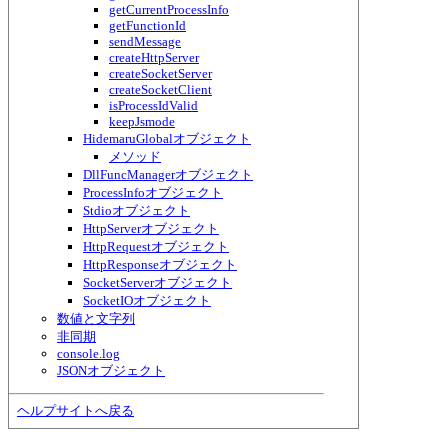
getCurrentProcessInfo
getFunctionId
sendMessage
createHttpServer
createSocketServer
createSocketClient
isProcessIdValid
keepJsmode
HidemaruGlobalオブジェクト
メソッド
DllFuncManagerオブジェクト
ProcessInfoオブジェクト
Stdioオブジェクト
HttpServerオブジェクト
HttpRequestオブジェクト
HttpResponseオブジェクト
SocketServerオブジェクト
SocketIOオブジェクト
数値と文字列
非同期
console.log
JSONオブジェクト
ヘルプサイトへ戻る