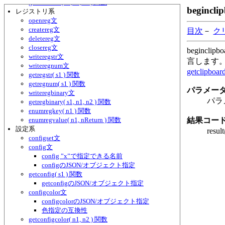
getininumw( s1, s2, s3 ) 関数
begincl
レジストリ系
openreg文
createreg文
目次
－
ク
deletereg文
closereg文
beginc
writeregstr文
言します
writeregnum文
getclipbo
getregstr( s1 ) 関数
getregnum( s1 ) 関数
パラメー
writeregbinary文
パラ
getregbinary( s1, n1, n2 ) 関数
enumregkey( n1 ) 関数
enumregvalue( n1, nReturn ) 関数
結果コー
設定系
res
configset文
config文
config ”x”で指定できる名前
configのJSON/オブジェクト指定
getconfig( s1 ) 関数
getconfigのJSON/オブジェクト指定
configcolor文
configcolorのJSON/オブジェクト指定
色指定の互換性
getconfigcolor( n1, n2 ) 関数