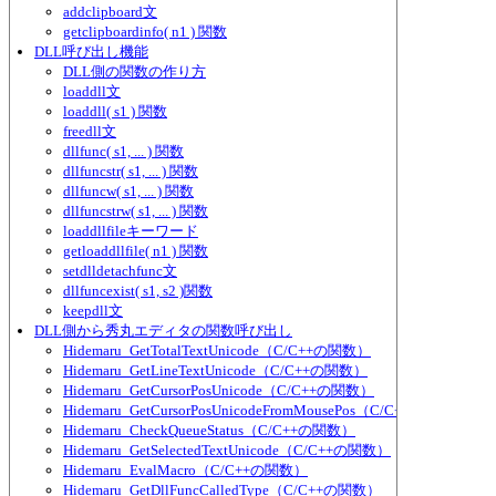
addclipboard文
getclipboardinfo( n1 ) 関数
DLL呼び出し機能
DLL側の関数の作り方
loaddll文
loaddll( s1 ) 関数
freedll文
dllfunc( s1, ... ) 関数
dllfuncstr( s1, ... ) 関数
dllfuncw( s1, ... ) 関数
dllfuncstrw( s1, ... ) 関数
loaddllfileキーワード
getloaddllfile( n1 ) 関数
setdlldetachfunc文
dllfuncexist( s1, s2 )関数
keepdll文
DLL側から秀丸エディタの関数呼び出し
Hidemaru_GetTotalTextUnicode（C/C++の関数）
Hidemaru_GetLineTextUnicode（C/C++の関数）
Hidemaru_GetCursorPosUnicode（C/C++の関数）
Hidemaru_GetCursorPosUnicodeFromMousePos（C/C++の関数）
Hidemaru_CheckQueueStatus（C/C++の関数）
Hidemaru_GetSelectedTextUnicode（C/C++の関数）
Hidemaru_EvalMacro（C/C++の関数）
Hidemaru_GetDllFuncCalledType（C/C++の関数）