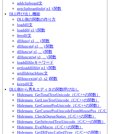
addclipboard文
getclipboardinfo( n1 ) 関数
DLL呼び出し機能
DLL側の関数の作り方
loaddll文
loaddll( s1 ) 関数
freedll文
dllfunc( s1, ... ) 関数
dllfuncstr( s1, ... ) 関数
dllfuncw( s1, ... ) 関数
dllfuncstrw( s1, ... ) 関数
loaddllfileキーワード
getloaddllfile( n1 ) 関数
setdlldetachfunc文
dllfuncexist( s1, s2 )関数
keepdll文
DLL側から秀丸エディタの関数呼び出し
Hidemaru_GetTotalTextUnicode（C/C++の関数）
Hidemaru_GetLineTextUnicode（C/C++の関数）
Hidemaru_GetCursorPosUnicode（C/C++の関数）
Hidemaru_GetCursorPosUnicodeFromMousePos（C/C++の関数）
Hidemaru_CheckQueueStatus（C/C++の関数）
Hidemaru_GetSelectedTextUnicode（C/C++の関数）
Hidemaru_EvalMacro（C/C++の関数）
Hidemaru_GetDllFuncCalledType（C/C++の関数）