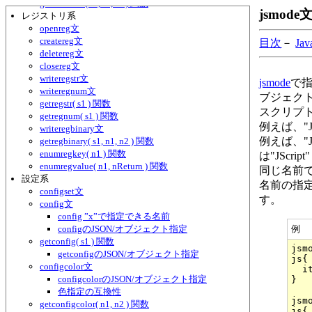
getininumw( s1, s2, s3 ) 関数
jsmode
レジストリ系
openreg文
createreg文
目次
－
Ja
deletereg文
closereg文
writeregstr文
jsmode
で
writeregnum文
ブジェク
getregstr( s1 ) 関数
スクリプ
getregnum( s1 ) 関数
例えば、"JS
writeregbinary文
例えば、"JS
getregbinary( s1, n1, n2 ) 関数
enumregkey( n1 ) 関数
は"JSc
enumregvalue( n1, nReturn ) 関数
同じ名前
設定系
名前の指
configset文
す。
config文
config ”x”で指定できる名前
configのJSON/オブジェクト指定
例
getconfig( s1 ) 関数
jsm
getconfigのJSON/オブジェクト指定
js{

configcolor文
  i
configcolorのJSON/オブジェクト指定
}

色指定の互換性
jsm
getconfigcolor( n1, n2 ) 関数
js{
