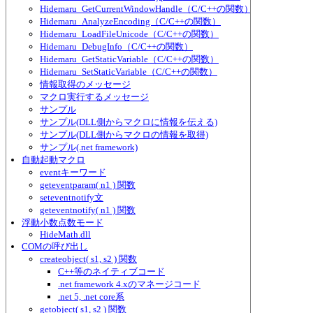
Hidemaru_GetCurrentWindowHandle（C/C++の関数）
Hidemaru_AnalyzeEncoding（C/C++の関数）
Hidemaru_LoadFileUnicode（C/C++の関数）
Hidemaru_DebugInfo（C/C++の関数）
Hidemaru_GetStaticVariable（C/C++の関数）
Hidemaru_SetStaticVariable（C/C++の関数）
情報取得のメッセージ
マクロ実行するメッセージ
サンプル
サンプル(DLL側からマクロに情報を伝える)
サンプル(DLL側からマクロの情報を取得)
サンプル(.net framework)
自動起動マクロ
eventキーワード
geteventparam( n1 ) 関数
seteventnotify文
geteventnotify( n1 ) 関数
浮動小数点数モード
HideMath.dll
COMの呼び出し
createobject( s1, s2 ) 関数
C++等のネイティブコード
.net framework 4.xのマネージコード
.net 5, .net core系
getobject( s1, s2 ) 関数