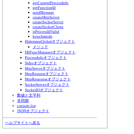
getCurrentProcessInfo
getFunctionId
sendMessage
createHttpServer
createSocketServer
createSocketClient
isProcessIdValid
keepJsmode
HidemaruGlobalオブジェクト
メソッド
DllFuncManagerオブジェクト
ProcessInfoオブジェクト
Stdioオブジェクト
HttpServerオブジェクト
HttpRequestオブジェクト
HttpResponseオブジェクト
SocketServerオブジェクト
SocketIOオブジェクト
数値と文字列
非同期
console.log
JSONオブジェクト
ヘルプサイトへ戻る