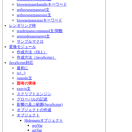
browserpanehandleキーワード
setbrowserpaneurl文
setbrowserpanesize文
browserpanesizeキーワード
レンダリング枠
renderpanecommand文/関数
setrenderanetarget文
サンプルマクロ
変換モジュール
作成方法（DLL）
作成方法（JavaScript）
JavaScript対応
最初に
js{...}
jsmode文
固有の実体
execjs文
スクリプトエンジン
グローバルの記述
影響の及ぶ範囲(JavaScript)
オブジェクトの作成
オブジェクト
Hidemaruオブジェクト
getVar
setVar