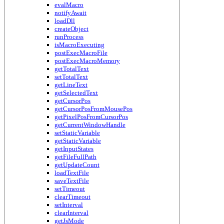
evalMacro
notifyAwait
loadDll
createObject
runProcess
isMacroExecuting
postExecMacroFile
postExecMacroMemory
getTotalText
setTotalText
getLineText
getSelectedText
getCursorPos
getCursorPosFromMousePos
getPixelPosFromCursorPos
getCurrentWindowHandle
setStaticVariable
getStaticVariable
getInputStates
getFileFullPath
getUpdateCount
loadTextFile
saveTextFile
setTimeout
clearTimeout
setInterval
clearInterval
getJsMode