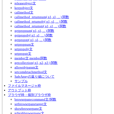
releaseobject文
keepobject文
callmethod文
callmethod_returnnum( n1, s1, ... ) 関数
callmethod_returnobj( n1, s1, ... ) 関数
callmethod_returnstr( n1, s1, ... ) 関数
getpropnum( n1, s1, ... ) 関数
getpropobj( n1, s1, ... ) 関数
getpropstr( n1, s1, ... ) 関数
setpropnum文
setpropobj文
setpropstr文
member文,member関数
getcollection( n1, n2, n3 ) 関数
allowobjparam文
setcomdetachmethod文
SafeArrayの返り値について
サンプル
ファイルマネージャ枠
アウトプット枠
ブラウザ枠・個別ブラウザ枠
browserpanecommand文/関数
setbrowserpanetarget文
showbrowserpane文
refreshbrowserpane文