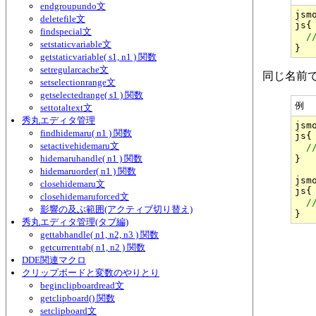
endgroupundo文
jsm
deletefile文
js{

findspecial文
/
setstaticvariable文
getstaticvariable( s1, n1 ) 関数
setregularcache文
同じ名前でも
setselectionrange文
getselectedrange( s1 ) 関数
例
settotaltext文
秀丸エディタ管理
jsm
findhidemaru( n1 ) 関数
js{

setactivehidemaru文
/
hidemaruhandle( n1 ) 関数
}

hidemaruorder( n1 ) 関数
jsm
closehidemaru文
js{

closehidemaruforced文
/
影響の及ぶ範囲(アクティブ切り替え)
秀丸エディタ管理(タブ編)
gettabhandle( n1, n2, n3 ) 関数
getcurrenttab( n1, n2 ) 関数
DDE関連マクロ
クリップボードと変数のやりとり
beginclipboardread文
getclipboard() 関数
setclipboard文