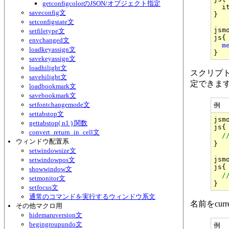
getconfigcolorのJSON/オブジェクト指定
  i
saveconfig文
}

setconfigstate文
jsm
setfiletype文
js{

envchanged文
m
loadkeyassign文
savekeyassign文
loadhilight文
スクリプト
savehilight文
定できま
loadbookmark文
savebookmark文
setfontchangemode文
例
settabstop文
jsm
gettabstop( n1 ) 関数
js{

convert_return_in_cell文
/
ウィンドウ配置系
}

setwindowsize文
jsm
setwindowpos文
js{

showwindow文
/
setmonitor文
setfocus文
通常のコマンドを実行するウィンドウ系文
名前をcur
その他マクロ用
hidemaruversion文
begingroupundo文
例