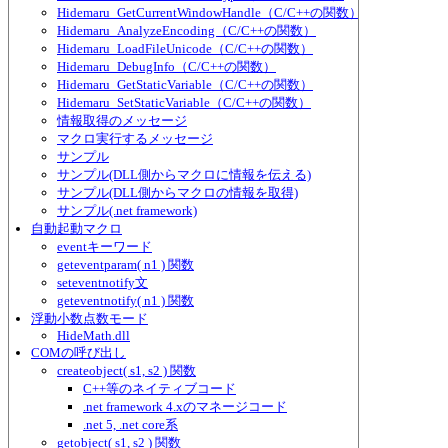
Hidemaru_GetCurrentWindowHandle（C/C++の関数）
Hidemaru_AnalyzeEncoding（C/C++の関数）
Hidemaru_LoadFileUnicode（C/C++の関数）
Hidemaru_DebugInfo（C/C++の関数）
Hidemaru_GetStaticVariable（C/C++の関数）
Hidemaru_SetStaticVariable（C/C++の関数）
情報取得のメッセージ
マクロ実行するメッセージ
サンプル
サンプル(DLL側からマクロに情報を伝える)
サンプル(DLL側からマクロの情報を取得)
サンプル(.net framework)
自動起動マクロ
eventキーワード
geteventparam( n1 ) 関数
seteventnotify文
geteventnotify( n1 ) 関数
浮動小数点数モード
HideMath.dll
COMの呼び出し
createobject( s1, s2 ) 関数
C++等のネイティブコード
.net framework 4.xのマネージコード
.net 5, .net core系
getobject( s1, s2 ) 関数