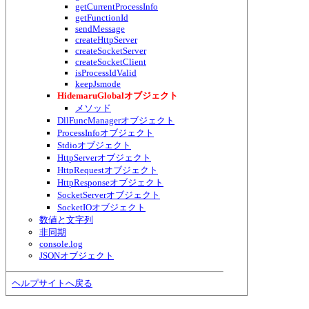
getCurrentProcessInfo
getFunctionId
sendMessage
createHttpServer
createSocketServer
createSocketClient
isProcessIdValid
keepJsmode
HidemaruGlobalオブジェクト
メソッド
DllFuncManagerオブジェクト
ProcessInfoオブジェクト
Stdioオブジェクト
HttpServerオブジェクト
HttpRequestオブジェクト
HttpResponseオブジェクト
SocketServerオブジェクト
SocketIOオブジェクト
数値と文字列
非同期
console.log
JSONオブジェクト
ヘルプサイトへ戻る