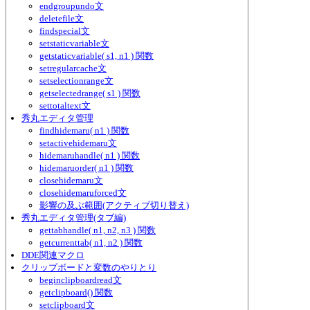
endgroupundo文
deletefile文
findspecial文
setstaticvariable文
getstaticvariable( s1, n1 ) 関数
setregularcache文
setselectionrange文
getselectedrange( s1 ) 関数
settotaltext文
秀丸エディタ管理
findhidemaru( n1 ) 関数
setactivehidemaru文
hidemaruhandle( n1 ) 関数
hidemaruorder( n1 ) 関数
closehidemaru文
closehidemaruforced文
影響の及ぶ範囲(アクティブ切り替え)
秀丸エディタ管理(タブ編)
gettabhandle( n1, n2, n3 ) 関数
getcurrenttab( n1, n2 ) 関数
DDE関連マクロ
クリップボードと変数のやりとり
beginclipboardread文
getclipboard() 関数
setclipboard文