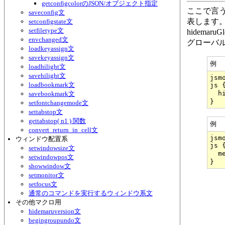
getconfigcolorのJSON/オブジェクト指定
ここで言う
saveconfig文
表します
setconfigstate文
setfiletype文
hidema
envchanged文
グローバ
loadkeyassign文
savekeyassign文
例
loadhilight文
savehilight文
jsmo
loadbookmark文
js {
  h
savebookmark文
setfontchangemode文
settabstop文
gettabstop( n1 ) 関数
例
convert_return_in_cell文
jsmo
ウィンドウ配置系
js {
setwindowsize文
  m
setwindowpos文
showwindow文
setmonitor文
setfocus文
通常のコマンドを実行するウィンドウ系文
その他マクロ用
hidemaruversion文
begingroupundo文