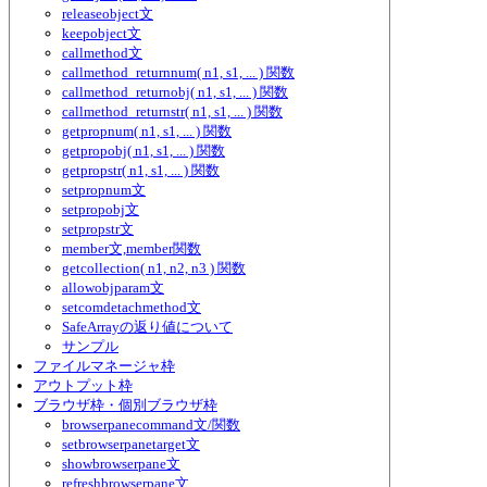
releaseobject文
keepobject文
callmethod文
callmethod_returnnum( n1, s1, ... ) 関数
callmethod_returnobj( n1, s1, ... ) 関数
callmethod_returnstr( n1, s1, ... ) 関数
getpropnum( n1, s1, ... ) 関数
getpropobj( n1, s1, ... ) 関数
getpropstr( n1, s1, ... ) 関数
setpropnum文
setpropobj文
setpropstr文
member文,member関数
getcollection( n1, n2, n3 ) 関数
allowobjparam文
setcomdetachmethod文
SafeArrayの返り値について
サンプル
ファイルマネージャ枠
アウトプット枠
ブラウザ枠・個別ブラウザ枠
browserpanecommand文/関数
setbrowserpanetarget文
showbrowserpane文
refreshbrowserpane文