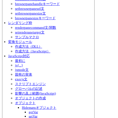
browserpanehandleキーワード
setbrowserpaneurl文
setbrowserpanesize文
browserpanesizeキーワード
レンダリング枠
renderpanecommand文/関数
setrenderanetarget文
サンプルマクロ
変換モジュール
作成方法（DLL）
作成方法（JavaScript）
JavaScript対応
最初に
js{...}
jsmode文
固有の実体
execjs文
スクリプトエンジン
グローバルの記述
影響の及ぶ範囲(JavaScript)
オブジェクトの作成
オブジェクト
Hidemaruオブジェクト
getVar
setVar