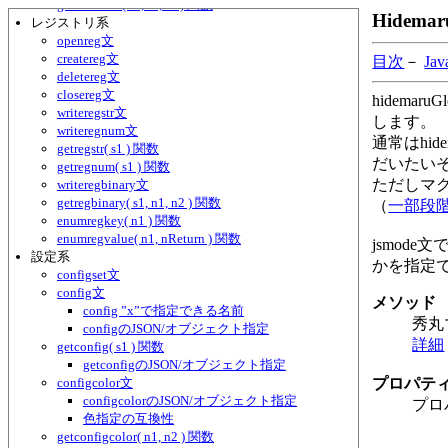
getininumw( s1, s2, s3 ) 関数
Hidem
レジストリ系
openreg文
createreg文
目次
－
Ja
deletereg文
closereg文
hidema
writeregstr文
します。
writeregnum文
通常はhide
getregstr( s1 ) 関数
だいたい
getregnum( s1 ) 関数
ただしマ
writeregbinary文
getregbinary( s1, n1, n2 ) 関数
（
一部段
enumregkey( n1 ) 関数
enumregvalue( n1, nReturn ) 関数
jsmode
設定系
かを指定
configset文
config文
メソッド
config ”x”で指定できる名前
秀丸
configのJSON/オブジェクト指定
詳細
getconfig( s1 ) 関数
getconfigのJSON/オブジェクト指定
configcolor文
プロパテ
configcolorのJSON/オブジェクト指定
プロ
色指定の互換性
getconfigcolor( n1, n2 ) 関数