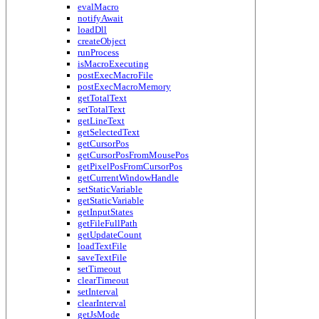
evalMacro
notifyAwait
loadDll
createObject
runProcess
isMacroExecuting
postExecMacroFile
postExecMacroMemory
getTotalText
setTotalText
getLineText
getSelectedText
getCursorPos
getCursorPosFromMousePos
getPixelPosFromCursorPos
getCurrentWindowHandle
setStaticVariable
getStaticVariable
getInputStates
getFileFullPath
getUpdateCount
loadTextFile
saveTextFile
setTimeout
clearTimeout
setInterval
clearInterval
getJsMode