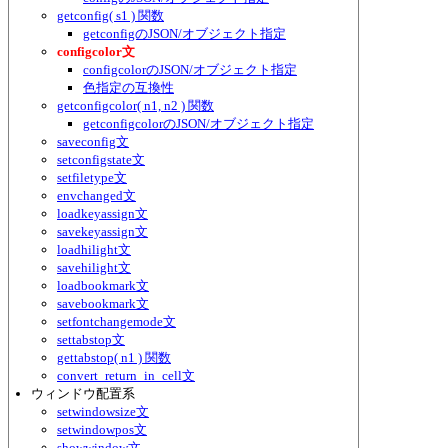
getconfig( s1 ) 関数
getconfigのJSON/オブジェクト指定
configcolor文
configcolorのJSON/オブジェクト指定
色指定の互換性
getconfigcolor( n1, n2 ) 関数
getconfigcolorのJSON/オブジェクト指定
saveconfig文
setconfigstate文
setfiletype文
envchanged文
loadkeyassign文
savekeyassign文
loadhilight文
savehilight文
loadbookmark文
savebookmark文
setfontchangemode文
settabstop文
gettabstop( n1 ) 関数
convert_return_in_cell文
ウィンドウ配置系
setwindowsize文
setwindowpos文
showwindow文