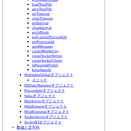
loadTextFile
saveTextFile
setTimeout
clearTimeout
setInterval
clearInterval
getJsMode
getCurrentProcessInfo
getFunctionId
sendMessage
createHttpServer
createSocketServer
createSocketClient
isProcessIdValid
keepJsmode
HidemaruGlobalオブジェクト
メソッド
DllFuncManagerオブジェクト
ProcessInfoオブジェクト
Stdioオブジェクト
HttpServerオブジェクト
HttpRequestオブジェクト
HttpResponseオブジェクト
SocketServerオブジェクト
SocketIOオブジェクト
数値と文字列