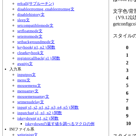
refcall(サブルーチン)
disableerrormsg, enableerrormsg文
文字色/背景
disablehistory文
（V9.12以
sleep文
getconf
setcompatiblemode文
setfloatmode文
スタイル
seterrormode文
setbackgroundmode文
keyhook( n1, n2 ) 関数
0
clearkeyhook文
1
registercallback( s1 ) 関数
2
awaitjs文
入力系
3
inputpos文
4
menu文
5
mousemenu文
menuarray文
6
mousemenuarray文
7
setmenudelay文
input( s1, s2, n1, n2, n3, n4, n5 ) 関数
8
inputchar( s1, n1, n2 ) 関数
9
iskeydown( n1, n2 ) 関数
10
iskeydownの返す値を調べるマクロの例
INIファイル系
writeinistr文
スタイルで透