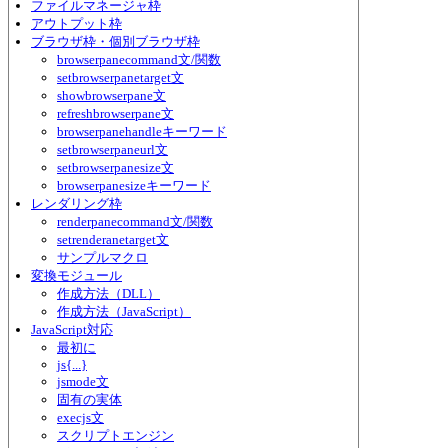
ファイルマネージャ枠
アウトプット枠
ブラウザ枠・個別ブラウザ枠
browserpanecommand文/関数
setbrowserpanetarget文
showbrowserpane文
refreshbrowserpane文
browserpanehandleキーワード
setbrowserpaneurl文
setbrowserpanesize文
browserpanesizeキーワード
レンダリング枠
renderpanecommand文/関数
setrenderanetarget文
サンプルマクロ
変換モジュール
作成方法（DLL）
作成方法（JavaScript）
JavaScript対応
最初に
js{...}
jsmode文
固有の実体
execjs文
スクリプトエンジン