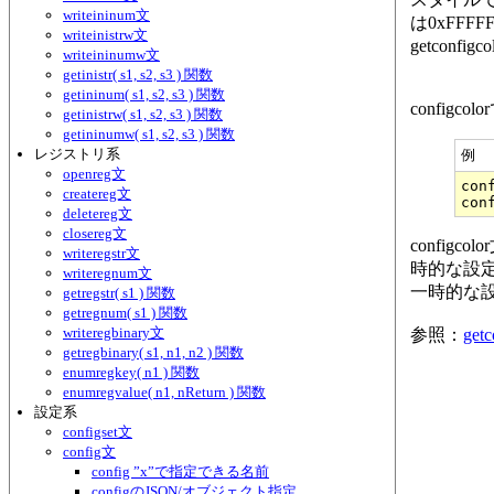
writeininum文
は0xFFFF
writeinistrw文
getconf
writeininumw文
getinistr( s1, s2, s3 ) 関数
getininum( s1, s2, s3 ) 関数
confi
getinistrw( s1, s2, s3 ) 関数
getininumw( s1, s2, s3 ) 関数
レジストリ系
例
openreg文
con
createreg文
deletereg文
closereg文
confi
writeregstr文
時的な設
writeregnum文
一時的な
getregstr( s1 ) 関数
getregnum( s1 ) 関数
writeregbinary文
参照：
getc
getregbinary( s1, n1, n2 ) 関数
enumregkey( n1 ) 関数
enumregvalue( n1, nReturn ) 関数
設定系
configset文
config文
config ”x”で指定できる名前
configのJSON/オブジェクト指定