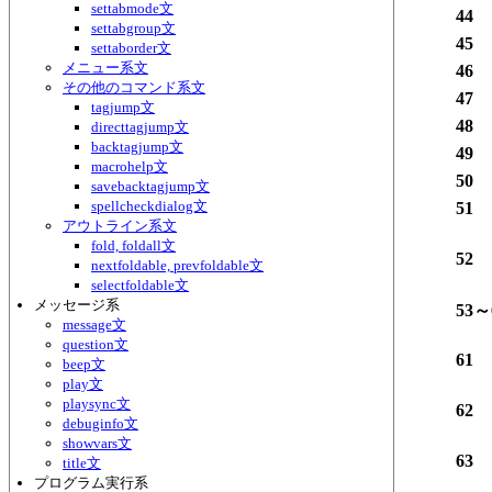
settabmode文
44
settabgroup文
45
settaborder文
メニュー系文
46
その他のコマンド系文
47
tagjump文
48
directtagjump文
backtagjump文
49
macrohelp文
50
savebacktagjump文
spellcheckdialog文
51
アウトライン系文
fold, foldall文
52
nextfoldable, prevfoldable文
selectfoldable文
メッセージ系
53～
message文
question文
61
beep文
play文
playsync文
62
debuginfo文
showvars文
63
title文
プログラム実行系