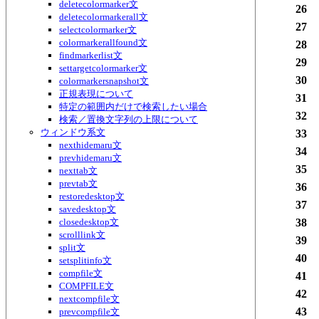
deletecolormarker文
26
deletecolormarkerall文
27
selectcolormarker文
colormarkerallfound文
28
findmarkerlist文
29
settargetcolormarker文
30
colormarkersnapshot文
正規表現について
31
特定の範囲内だけで検索したい場合
32
検索／置換文字列の上限について
ウィンドウ系文
33
nexthidemaru文
34
prevhidemaru文
35
nexttab文
prevtab文
36
restoredesktop文
37
savedesktop文
closedesktop文
38
scrolllink文
39
split文
40
setsplitinfo文
compfile文
41
COMPFILE文
42
nextcompfile文
43
prevcompfile文