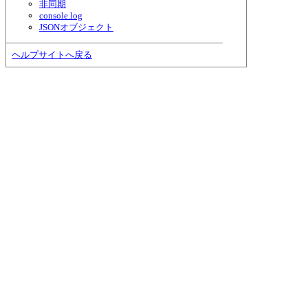
非同期
console.log
JSONオブジェクト
ヘルプサイトへ戻る