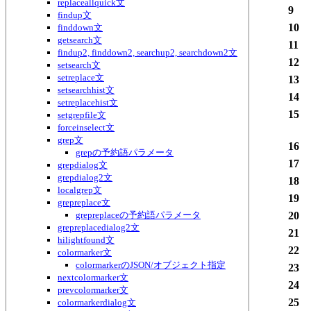
replaceallquick文
9
findup文
10
finddown文
getsearch文
11
findup2, finddown2, searchup2, searchdown2文
12
setsearch文
setreplace文
13
setsearchhist文
14
setreplacehist文
15
setgrepfile文
forceinselect文
grep文
16
grepの予約語パラメータ
17
grepdialog文
grepdialog2文
18
localgrep文
19
grepreplace文
grepreplaceの予約語パラメータ
20
grepreplacedialog2文
21
hilightfound文
22
colormarker文
colormarkerのJSON/オブジェクト指定
23
nextcolormarker文
24
prevcolormarker文
25
colormarkerdialog文