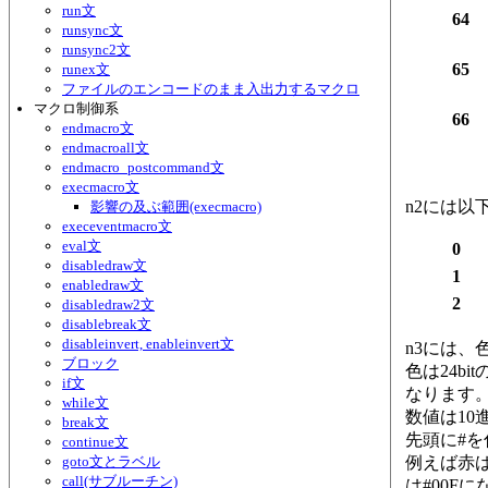
run文
64
runsync文
runsync2文
65
runex文
ファイルのエンコードのまま入出力するマクロ
マクロ制御系
66
endmacro文
endmacroall文
endmacro_postcommand文
execmacro文
n2には以
影響の及ぶ範囲(execmacro)
execeventmacro文
eval文
0
disabledraw文
1
enabledraw文
2
disabledraw2文
disablebreak文
disableinvert, enableinvert文
n3には、
ブロック
色は24bi
if文
なります
while文
数値は10
break文
先頭に#を
continue文
goto文とラベル
例えば赤は#
call(サブルーチン)
は#00F