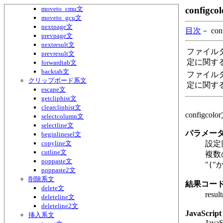
moveto_cmu文
config
moveto_gcu文
nextpage文
目次
－ con
prevpage文
nextresult文
ファイル
prevresult文
定に関す
forwardtab文
backtab文
ファイル
クリップボード系文
定に関す
escape文
getcliphist文
clearcliphist文
confi
selectcolumn文
selectline文
パラメー
beginlinesel文
copyline文
設定
cutline文
複数
poppaste文
"{
poppaste2文
削除系文
結果コー
delete文
res
deleteline文
deleteline2文
JavaScript
挿入系文
Ja