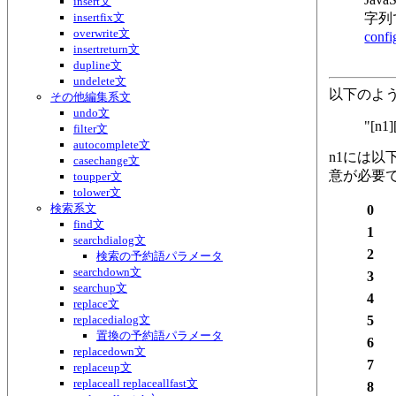
insert文
insertfix文
字列
overwrite文
con
insertreturn文
dupline文
undelete文
以下のよ
その他編集系文
undo文
"[n1]
filter文
autocomplete文
n1には以
casechange文
意が必要
toupper文
tolower文
検索系文
0
find文
1
searchdialog文
2
検索の予約語パラメータ
searchdown文
3
searchup文
4
replace文
replacedialog文
5
置換の予約語パラメータ
6
replacedown文
7
replaceup文
replaceall replaceallfast文
8