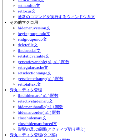
setmonitor文
setfocus文
通常のコマンドを実行するウィンドウ系文
その他マクロ用
hidemaruversion文
begingroupundo文
endgroupundo文
deletefile文
findspecial文
setstaticvariable文
getstaticvariable( s1, n1 ) 関数
setregularcache文
setselectionrange文
getselectedrange( s1 ) 関数
settotaltext文
秀丸エディタ管理
findhidemaru( n1 ) 関数
setactivehidemaru文
hidemaruhandle( n1 ) 関数
hidemaruorder( n1 ) 関数
closehidemaru文
closehidemaruforced文
影響の及ぶ範囲(アクティブ切り替え)
秀丸エディタ管理(タブ編)