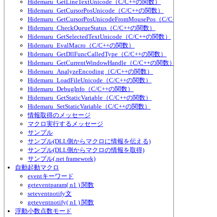
Hidemaru_GetLineTextUnicode（C/C++の関数）
Hidemaru_GetCursorPosUnicode（C/C++の関数）
Hidemaru_GetCursorPosUnicodeFromMousePos（C/C++の関数）
Hidemaru_CheckQueueStatus（C/C++の関数）
Hidemaru_GetSelectedTextUnicode（C/C++の関数）
Hidemaru_EvalMacro（C/C++の関数）
Hidemaru_GetDllFuncCalledType（C/C++の関数）
Hidemaru_GetCurrentWindowHandle（C/C++の関数）
Hidemaru_AnalyzeEncoding（C/C++の関数）
Hidemaru_LoadFileUnicode（C/C++の関数）
Hidemaru_DebugInfo（C/C++の関数）
Hidemaru_GetStaticVariable（C/C++の関数）
Hidemaru_SetStaticVariable（C/C++の関数）
情報取得のメッセージ
マクロ実行するメッセージ
サンプル
サンプル(DLL側からマクロに情報を伝える)
サンプル(DLL側からマクロの情報を取得)
サンプル(.net framework)
自動起動マクロ
eventキーワード
geteventparam( n1 ) 関数
seteventnotify文
geteventnotify( n1 ) 関数
浮動小数点数モード