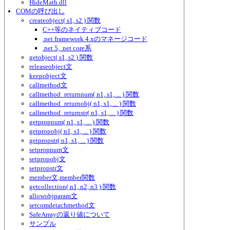
HideMath.dll
COMの呼び出し
createobject( s1, s2 ) 関数
C++等のネイティブコード
.net framework 4.xのマネージコード
.net 5, .net core系
getobject( s1, s2 ) 関数
releaseobject文
keepobject文
callmethod文
callmethod_returnnum( n1, s1, ... ) 関数
callmethod_returnobj( n1, s1, ... ) 関数
callmethod_returnstr( n1, s1, ... ) 関数
getpropnum( n1, s1, ... ) 関数
getpropobj( n1, s1, ... ) 関数
getpropstr( n1, s1, ... ) 関数
setpropnum文
setpropobj文
setpropstr文
member文,member関数
getcollection( n1, n2, n3 ) 関数
allowobjparam文
setcomdetachmethod文
SafeArrayの返り値について
サンプル