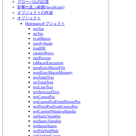
グローバルの記述
影響の及ぶ範囲(JavaScript)
オブジェクトの作成
オブジェクト
Hidemaruオブジェクト
getVar
setVar
evalMacro
notifyAwait
loadDll
createObject
runProcess
isMacroExecuting
postExecMacroFile
postExecMacroMemory
getTotalText
setTotalText
getLineText
getSelectedText
getCursorPos
getCursorPosFromMousePos
getPixelPosFromCursorPos
getCurrentWindowHandle
setStaticVariable
getStaticVariable
getInputStates
getFileFullPath
getUpdateCount