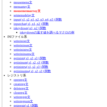
mousemenu文
menuarray文
mousemenuarray文
setmenudelay文
input( s1, s2, n1, n2, n3, n4, n5 ) 関数
inputchar( s1, n1, n2 ) 関数
iskeydown( n1, n2 ) 関数
iskeydownの返す値を調べるマクロの例
INIファイル系
writeinistr文
writeininum文
writeinistrw文
writeininumw文
getinistr( s1, s2, s3 ) 関数
getininum( s1, s2, s3 ) 関数
getinistrw( s1, s2, s3 ) 関数
getininumw( s1, s2, s3 ) 関数
レジストリ系
openreg文
createreg文
deletereg文
closereg文
writeregstr文
writeregnum文
getregstr( s1 ) 関数