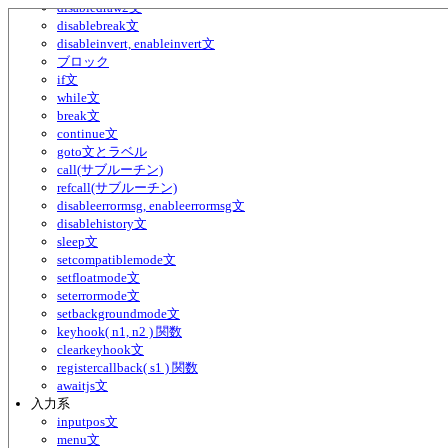
disabledraw2文
disablebreak文
disableinvert, enableinvert文
ブロック
if文
while文
break文
continue文
goto文とラベル
call(サブルーチン)
refcall(サブルーチン)
disableerrormsg, enableerrormsg文
disablehistory文
sleep文
setcompatiblemode文
setfloatmode文
seterrormode文
setbackgroundmode文
keyhook( n1, n2 ) 関数
clearkeyhook文
registercallback( s1 ) 関数
awaitjs文
入力系
inputpos文
menu文