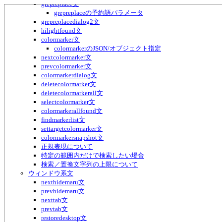
grepreplace文
grepreplaceの予約語パラメータ
grepreplacedialog2文
hilightfound文
colormarker文
colormarkerのJSON/オブジェクト指定
nextcolormarker文
prevcolormarker文
colormarkerdialog文
deletecolormarker文
deletecolormarkerall文
selectcolormarker文
colormarkerallfound文
findmarkerlist文
settargetcolormarker文
colormarkersnapshot文
正規表現について
特定の範囲内だけで検索したい場合
検索／置換文字列の上限について
ウィンドウ系文
nexthidemaru文
prevhidemaru文
nexttab文
prevtab文
restoredesktop文