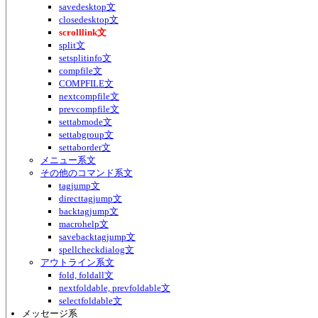
savedesktop文
closedesktop文
scrolllink文
split文
setsplitinfo文
compfile文
COMPFILE文
nextcompfile文
prevcompfile文
settabmode文
settabgroup文
settaborder文
メニュー系文
その他のコマンド系文
tagjump文
directtagjump文
backtagjump文
macrohelp文
savebacktagjump文
spellcheckdialog文
アウトライン系文
fold, foldall文
nextfoldable, prevfoldable文
selectfoldable文
メッセージ系