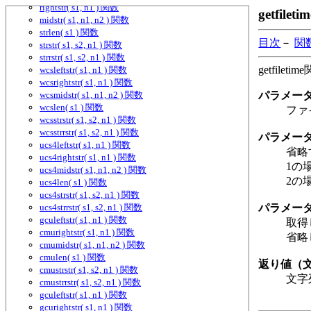
rightstr( s1, n1 ) 関数
getfile
midstr( s1, n1, n2 ) 関数
strlen( s1 ) 関数
目次
－
関
strstr( s1, s2, n1 ) 関数
strrstr( s1, s2, n1 ) 関数
getfi
wcsleftstr( s1, n1 ) 関数
wcsrightstr( s1, n1 ) 関数
wcsmidstr( s1, n1, n2 ) 関数
パラメー
wcslen( s1 ) 関数
ファ
wcsstrstr( s1, s2, n1 ) 関数
wcsstrrstr( s1, s2, n1 ) 関数
パラメー
ucs4leftstr( s1, n1 ) 関数
省略
ucs4rightstr( s1, n1 ) 関数
1の
ucs4midstr( s1, n1, n2 ) 関数
2の
ucs4len( s1 ) 関数
ucs4strstr( s1, s2, n1 ) 関数
ucs4strrstr( s1, s2, n1 ) 関数
パラメー
gculeftstr( s1, n1 ) 関数
取得
cmurightstr( s1, n1 ) 関数
省略
cmumidstr( s1, n1, n2 ) 関数
cmulen( s1 ) 関数
返り値（
cmustrstr( s1, s2, n1 ) 関数
文字
cmustrrstr( s1, s2, n1 ) 関数
gculeftstr( s1, n1 ) 関数
gcurightstr( s1, n1 ) 関数