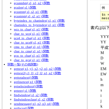
gcumidstr( s1, n1, n2 ) 関数
gculen( s1 ) 関数
例
gcustrstr( s1, s2, n1 ) 関数
$s 
gcustrrstr( s1, s2, n1 ) 関数
byteindex_to_charindex( s1, n1 ) 関数
charindex_to_byteindex( s1, n1 ) 関数
書式は以
wcs_to_char( s1, n1 ) 関数
char_to_wcs( s1, n1 ) 関数
YY
ucs4_to_char( s1, n1 ) 関数
YY
char_to_ucs4( s1, n1 ) 関数
cmu_to_char( s1, n1 ) 関数
平成
char_to_cmu( s1, n1 ) 関数
M
gcu_to_char( s1, n1 ) 関数
D
char_to_gcu( s1, n1 ) 関数
W
関数一覧(その他関数)
EM
gettext( x1, y1, x2, y2, n1, n2 ) 関数
gettext2( c1, l1, c2, l2, n1, n2 ) 関数
EW
gettotaltext() 関数
h
getlinetext( n1 ) 関数
m
getselectedtext() 関数
s
getenv( s1 ) 関数
findwindow( s1, s2 ) 関数
i
findwindowclass( s1, s2 ) 関数
j
sendmessage( n1, n2, n3, n4 ) 関数
k
getfocus() 関数