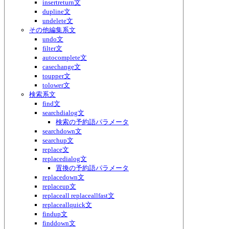
insertreturn文
dupline文
undelete文
その他編集系文
undo文
filter文
autocomplete文
casechange文
toupper文
tolower文
検索系文
find文
searchdialog文
検索の予約語パラメータ
searchdown文
searchup文
replace文
replacedialog文
置換の予約語パラメータ
replacedown文
replaceup文
replaceall replaceallfast文
replaceallquick文
findup文
finddown文