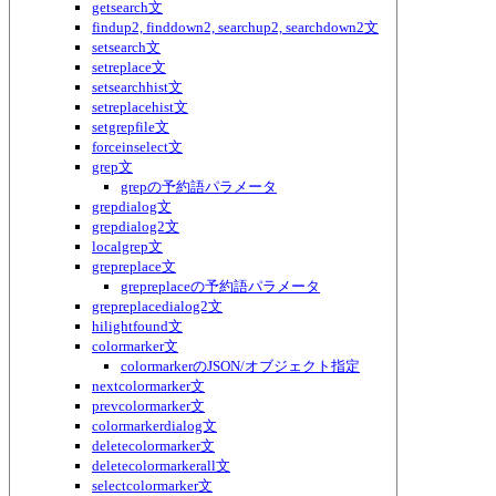
getsearch文
findup2, finddown2, searchup2, searchdown2文
setsearch文
setreplace文
setsearchhist文
setreplacehist文
setgrepfile文
forceinselect文
grep文
grepの予約語パラメータ
grepdialog文
grepdialog2文
localgrep文
grepreplace文
grepreplaceの予約語パラメータ
grepreplacedialog2文
hilightfound文
colormarker文
colormarkerのJSON/オブジェクト指定
nextcolormarker文
prevcolormarker文
colormarkerdialog文
deletecolormarker文
deletecolormarkerall文
selectcolormarker文