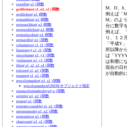
existfile( s1 ) 関数
M、D、h
getfiletime( s1, n1, s2 ) 関数
例えば「
getfilehist( n1 )関数
getpathhist( n1 )関数
M」のよ
getsearchhist( n1 )関数
分に数字
getgrepfilehist( n1 )関数
例えば、「
getreplacehist( n1 )関数
り、１２月
gettagsfile( n1 ) 関数
「平成Y
columntox( c1, l1 ) 関数
所以降か
linenotoy( c1, l1 ) 関数
xtocolumn( x1, y1 ) 関数
ば「YYY
ytolineno( x1, y1 ) 関数
は和暦に
filter( s1, s2, s3, s4 ) 関数
現在の日
tolower( s1, n1 ) 関数
が自動的に
toupper( s1, n1 ) 関数
getcolormarker( n1, s1 ) 関数
getcolormarkerのJSON/オブジェクト指定
enumcolormarkerlayer( n ) 関数
gettitle( n1, n2 ) 関数
getarg( n1 ) 関数
getstaticvariable( s1, n1 ) 関数
seterrormode( n1, n2 ) 関数
getresultex( n1 ) 関数
charcount( n1, s1 ) 関数
getautocompitem( n ) 関数