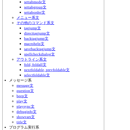
settabmode文
settabgroup文
settaborder文
メニュー系文
その他のコマンド系文
tagjump文
directtagjump文
backtagjump文
macrohelp文
savebacktagjump文
spellcheckdialog文
アウトライン系文
fold, foldall文
nextfoldable, prevfoldable文
selectfoldable文
メッセージ系
message文
question文
beep文
play文
playsync文
debuginfo文
showvars文
title文
プログラム実行系