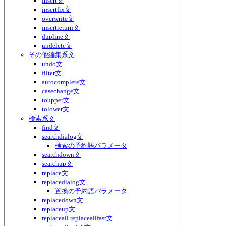
insert文
insertfix文
overwrite文
insertreturn文
dupline文
undelete文
その他編集系文
undo文
filter文
autocomplete文
casechange文
toupper文
tolower文
検索系文
find文
searchdialog文
検索の予約語パラメータ
searchdown文
searchup文
replace文
replacedialog文
置換の予約語パラメータ
replacedown文
replaceup文
replaceall replaceallfast文