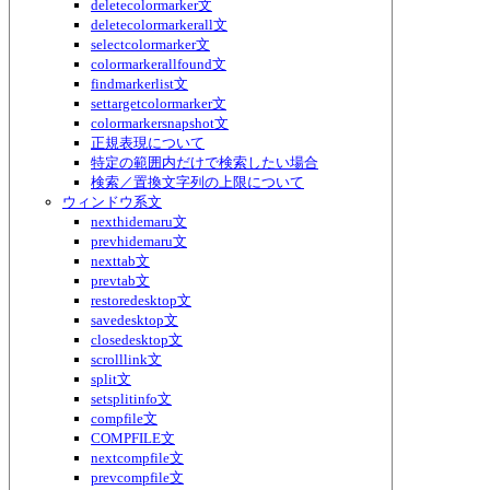
deletecolormarker文
deletecolormarkerall文
selectcolormarker文
colormarkerallfound文
findmarkerlist文
settargetcolormarker文
colormarkersnapshot文
正規表現について
特定の範囲内だけで検索したい場合
検索／置換文字列の上限について
ウィンドウ系文
nexthidemaru文
prevhidemaru文
nexttab文
prevtab文
restoredesktop文
savedesktop文
closedesktop文
scrolllink文
split文
setsplitinfo文
compfile文
COMPFILE文
nextcompfile文
prevcompfile文