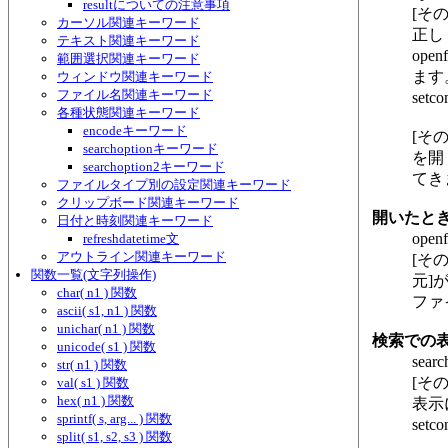
resultについての注意事項
[そ
カーソル関連キーワード
正し
テキスト関連キーワード
op
範囲選択関連キーワード
ます
ウィンドウ関連キーワード
ファイル名関連キーワード
set
各種状態関連キーワード
encodeキーワード
[そ
searchoptionキーワード
を開
searchoption2キーワード
てき
ファイルタイプ別の設定関連キーワード
クリップボード関連キーワード
開いたと
日付と時刻関連キーワード
op
refreshdatetime文
アウトライン関連キーワード
[そ
関数一覧(文字列操作)
元]
char( n1 ) 関数
ファ
ascii( s1, n1 ) 関数
unichar( n1 ) 関数
検索での
unicode( s1 ) 関数
sea
str( n1 ) 関数
[そ
val( s1 ) 関数
hex( n1 ) 関数
表示
sprintf( s, arg... ) 関数
se
split( s1, s2, s3 ) 関数