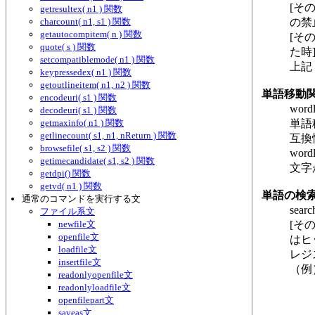
[そ
getresultex( n1 ) 関数
charcount( n1, s1 ) 関数
の禁
getautocompitem( n ) 関数
[そ
quote( s ) 関数
た時
setcompatiblemode( n1 ) 関数
上記
keypressedex( n1 ) 関数
getoutlineitem( n1, n2 ) 関数
単語移動
encodeuri( s1 ) 関数
word
decodeuri( s1 ) 関数
getmaxinfo( n1 ) 関数
単語
getlinecount( s1, n1, nReturn ) 関数
互換
browsefile( s1, s2 ) 関数
wo
getimecandidate( s1, s2 ) 関数
文字
getdpi() 関数
getvd( n1 ) 関数
単語の検
通常のコマンドを実行する文
sear
ファイル系文
newfile文
[そ
openfile文
はヒ
loadfile文
レジ
insertfile文
（例
readonlyopenfile文
readonlyloadfile文
openfilepart文
saveas文