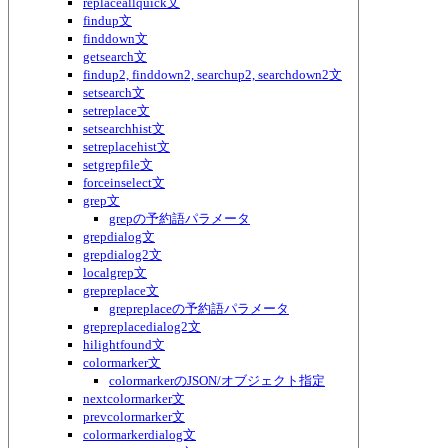
replaceallquick文
findup文
finddown文
getsearch文
findup2, finddown2, searchup2, searchdown2文
setsearch文
setreplace文
setsearchhist文
setreplacehist文
setgrepfile文
forceinselect文
grep文
grepの予約語パラメータ
grepdialog文
grepdialog2文
localgrep文
grepreplace文
grepreplaceの予約語パラメータ
grepreplacedialog2文
hilightfound文
colormarker文
colormarkerのJSON/オブジェクト指定
nextcolormarker文
prevcolormarker文
colormarkerdialog文