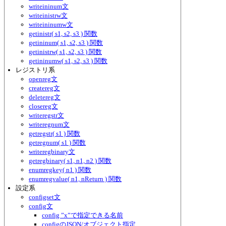
writeininum文
writeinistrw文
writeininumw文
getinistr( s1, s2, s3 ) 関数
getininum( s1, s2, s3 ) 関数
getinistrw( s1, s2, s3 ) 関数
getininumw( s1, s2, s3 ) 関数
レジストリ系
openreg文
createreg文
deletereg文
closereg文
writeregstr文
writeregnum文
getregstr( s1 ) 関数
getregnum( s1 ) 関数
writeregbinary文
getregbinary( s1, n1, n2 ) 関数
enumregkey( n1 ) 関数
enumregvalue( n1, nReturn ) 関数
設定系
configset文
config文
config ”x”で指定できる名前
configのJSON/オブジェクト指定