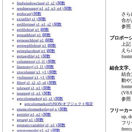
findwindowclass( s1, s2 ) 関数
sendmessage( n1, n2, n3, n4 ) 関数
getfocus() 関数
さら
existfile( s1 ) 関数
合が
getfiletime( s1, n1, s2 ) 関数
参照
getfilehist( n1 )関数
getpathhist( n1 )関数
プロポー
getsearchhist( n1 )関数
上記
getgrepfilehist( n1 )関数
えら
getreplacehist( n1 )関数
gettagsfile( n1 ) 関数
fo
columntox( c1, l1 ) 関数
linenotoy( c1, l1 ) 関数
結合文字
xtocolumn( x1, y1 ) 関数
結合
ytolineno( x1, y1 ) 関数
動や
filter( s1, s2, s3, s4 ) 関数
fo
tolower( s1, n1 ) 関数
(V8
toupper( s1, n1 ) 関数
getcolormarker( n1, s1 ) 関数
参照
getcolormarkerのJSON/オブジェクト指定
enumcolormarkerlayer( n ) 関数
フリーカ
gettitle( n1, n2 ) 関数
up, d
getarg( n1 ) 関数
フリ
getstaticvariable( s1, n1 ) 関数
fr
seterrormode( n1, n2 ) 関数