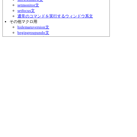
setmonitor文
setfocus文
通常のコマンドを実行するウィンドウ系文
その他マクロ用
hidemaruversion文
begingroupundo文
endgroupundo文
deletefile文
findspecial文
setstaticvariable文
getstaticvariable( s1, n1 ) 関数
setregularcache文
setselectionrange文
getselectedrange( s1 ) 関数
settotaltext文
秀丸エディタ管理
findhidemaru( n1 ) 関数
setactivehidemaru文
hidemaruhandle( n1 ) 関数
hidemaruorder( n1 ) 関数
closehidemaru文
closehidemaruforced文
影響の及ぶ範囲(アクティブ切り替え)
秀丸エディタ管理(タブ編)