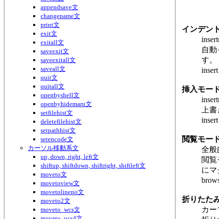
appendsave文
changename文
print文
インデン
exit文
inse
exitall文
自動
saveexit文
す。
saveexitall文
saveall文
in
quit文
quitall文
挿入モード
openbyshell文
inse
openbyhidemaru文
上書
setfilehist文
ins
deletefilehist文
setpathhist文
閲覧モー
setencode文
カーソル移動系文
全般
up, down, right, left文
閲覧
shiftup, shiftdown, shiftright, shiftleft文
にマ
moveto文
br
movetoview文
movetolineno文
折りたた
moveto2文
カー
moveto_wcs文
moveto_ucs4文