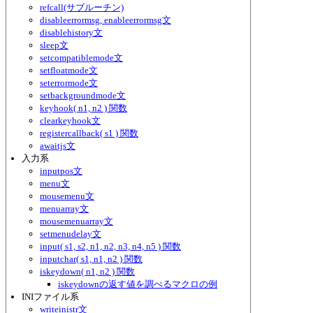
refcall(サブルーチン)
disableerrormsg, enableerrormsg文
disablehistory文
sleep文
setcompatiblemode文
setfloatmode文
seterrormode文
setbackgroundmode文
keyhook( n1, n2 ) 関数
clearkeyhook文
registercallback( s1 ) 関数
awaitjs文
入力系
inputpos文
menu文
mousemenu文
menuarray文
mousemenuarray文
setmenudelay文
input( s1, s2, n1, n2, n3, n4, n5 ) 関数
inputchar( s1, n1, n2 ) 関数
iskeydown( n1, n2 ) 関数
iskeydownの返す値を調べるマクロの例
INIファイル系
writeinistr文