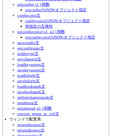
getconfig( s1 ) 関数
getconfigのJSON/オブジェクト指定
configcolor文
configcolorのJSON/オブジェクト指定
色指定の互換性
getconfigcolor( n1, n2 ) 関数
getconfigcolorのJSON/オブジェクト指定
saveconfig文
setconfigstate文
setfiletype文
envchanged文
loadkeyassign文
savekeyassign文
loadhilight文
savehilight文
loadbookmark文
savebookmark文
setfontchangemode文
settabstop文
gettabstop( n1 ) 関数
convert_return_in_cell文
ウィンドウ配置系
setwindowsize文
setwindowpos文
showwindow文