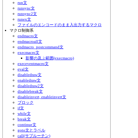
run文
runsync文
runsync2文
runex文
ファイルのエンコードのまま入出力するマクロ
マクロ制御系
endmacro文
endmacroall文
endmacro_postcommand文
execmacro文
影響の及ぶ範囲(execmacro)
execeventmacro文
eval文
disabledraw文
enabledraw文
disabledraw2文
disablebreak文
disableinvert, enableinvert文
ブロック
if文
while文
break文
continue文
goto文とラベル
call(サブルーチン)