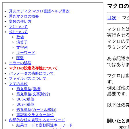
マクロの
秀丸エディタ マクロ言語ヘルプ目次
秀丸マクロの概要
目次
－ 
変数の使い方
文について
マクロと
式について
実行させ
数値
マクロの
演算子
ラミング
文字列
キーワード
関数
ある記述
エラーの処理
ではあり
マクロの設定依存性について
パラメータの省略について
マクロは
ファイルパスについて
す。
文字の単位
例えば他
秀丸単位(座標)
必要です
秀丸単位(文字列/行)
UCS-2単位
UCS-4単位
以下は依
秀丸単位(カーソル移動)
書記素クラスター単位
内部的な値を表現するキーワード
開いたと
結果コードと定数関連キーワード
op