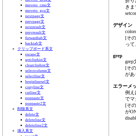
折り
moveto_cmu文
きま
moveto_gcu文
set
nextpage文
prevpage文
デザイン
nextresult文
col
prevresult文
[そ
forwardtab文
backtab文
って
クリップボード系文
escape文
grep
getcliphist文
gre
clearcliphist文
[そ
selectcolumn文
があ
selectline文
beginlinesel文
エラーメ
copyline文
例え
cutline文
poppaste文
でマ
poppaste2文
[そ
削除系文
がO
delete文
dis
deleteline文
deleteline2文
挿入系文