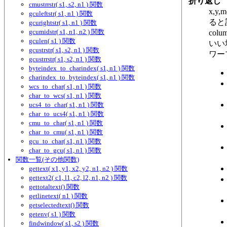
折り返し
cmustrrstr( s1, s2, n1 ) 関数
x,
gculeftstr( s1, n1 ) 関数
ると
gcurightstr( s1, n1 ) 関数
gcumidstr( s1, n1, n2 ) 関数
col
gculen( s1 ) 関数
いい
gcustrstr( s1, s2, n1 ) 関数
ワー
gcustrrstr( s1, s2, n1 ) 関数
byteindex_to_charindex( s1, n1 ) 関数
charindex_to_byteindex( s1, n1 ) 関数
wcs_to_char( s1, n1 ) 関数
char_to_wcs( s1, n1 ) 関数
ucs4_to_char( s1, n1 ) 関数
char_to_ucs4( s1, n1 ) 関数
cmu_to_char( s1, n1 ) 関数
char_to_cmu( s1, n1 ) 関数
gcu_to_char( s1, n1 ) 関数
char_to_gcu( s1, n1 ) 関数
関数一覧(その他関数)
gettext( x1, y1, x2, y2, n1, n2 ) 関数
gettext2( c1, l1, c2, l2, n1, n2 ) 関数
gettotaltext() 関数
getlinetext( n1 ) 関数
getselectedtext() 関数
getenv( s1 ) 関数
findwindow( s1, s2 ) 関数