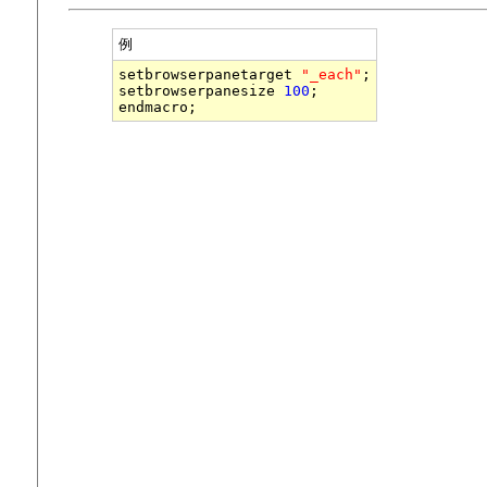
例
setbrowserpanetarget 
"_each"
;

setbrowserpanesize 
100
;
