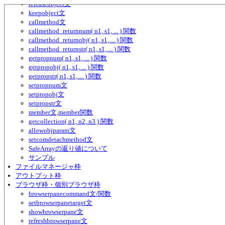
releaseobject文
keepobject文
callmethod文
callmethod_returnnum( n1, s1, ... ) 関数
callmethod_returnobj( n1, s1, ... ) 関数
callmethod_returnstr( n1, s1, ... ) 関数
getpropnum( n1, s1, ... ) 関数
getpropobj( n1, s1, ... ) 関数
getpropstr( n1, s1, ... ) 関数
setpropnum文
setpropobj文
setpropstr文
member文,member関数
getcollection( n1, n2, n3 ) 関数
allowobjparam文
setcomdetachmethod文
SafeArrayの返り値について
サンプル
ファイルマネージャ枠
アウトプット枠
ブラウザ枠・個別ブラウザ枠
browserpanecommand文/関数
setbrowserpanetarget文
showbrowserpane文
refreshbrowserpane文