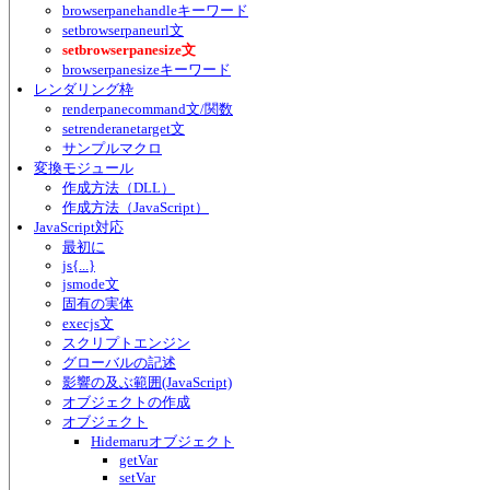
browserpanehandleキーワード
setbrowserpaneurl文
setbrowserpanesize文
browserpanesizeキーワード
レンダリング枠
renderpanecommand文/関数
setrenderanetarget文
サンプルマクロ
変換モジュール
作成方法（DLL）
作成方法（JavaScript）
JavaScript対応
最初に
js{...}
jsmode文
固有の実体
execjs文
スクリプトエンジン
グローバルの記述
影響の及ぶ範囲(JavaScript)
オブジェクトの作成
オブジェクト
Hidemaruオブジェクト
getVar
setVar