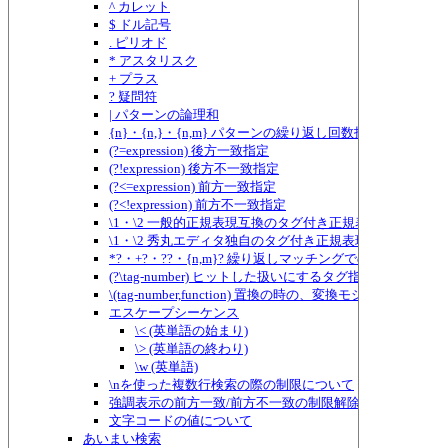
^ カレット
$ ドル記号
. ピリオド
* アスタリスク
+ プラス
? 疑問符
| パターンの論理和
{n}・{n,}・{n,m} パターンの繰り返し回数指定
(?=expression) 後方一致指定
(?!expression) 後方不一致指定
(?<=expression) 前方一致指定
(?<!expression) 前方不一致指定
\1・\2 一般的正規表現互換のタグ付き正規表現
\1・\2 秀丸エディタ独自のタグ付き正規表現
*?・+?・??・{n,m}? 繰り返しマッチングでのものぐさ指定
(?\tag-number) ヒットした扱いにするタグ指定
\(tag-number,function) 置換の時の、変換モジュールに
エスケープシーケンス
\< (英単語の始まり)
\> (英単語の終わり)
\w (英単語)
\nを使った複数行検索の際の制限について
強調表示の前方一致/前方不一致の制限解除
文字コードの値について
あいまい検索