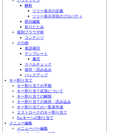
アウトライン
解析
ツリー表示の定義
ツリー表示項目のプロパティ
部分編集
折りたたみ
個別ブラウザ枠
コンテンツ
その他
単語補完
テンプレート
書式
スペルチェック
保存・読み込み
バックアップ
キー割り当て
キー割り当ての手順
キー割り当て拡張について
キー割り当ての解除
キー割り当ての保存・読み込み
キー割り当ての一覧表作成
２ストロークのキー割り当て
Escキーへの割り当て
メニュー編集
メニューバー編集