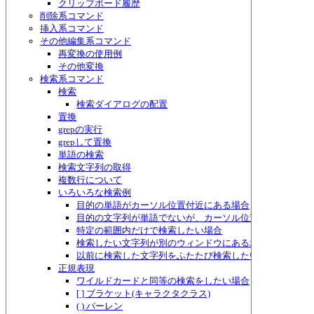
クリップボード履歴
削除系コマンド
挿入系コマンド
その他編集系コマンド
再変換の使用例
その他変換
検索系コマンド
検索
検索ダイアログの配置
置換
grepの実行
grepして置換
単語の検索
検索文字列の取得
複数行について
いろいろな検索例
目的の単語がカーソル位置付近にある場合
目的の文字列が単語でないが、カーソル位置付近にある場
特定の範囲内だけで検索したい場合
検索したい文字列が別のウィンドウにある場合
以前に検索した文字列をふたたび検索したい場合
正規表現
ワイルドカードと同等の検索をしたい場合
[ ] ブラケット(キャラクタクラス)
( ) パーレン