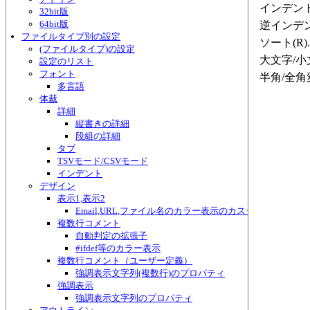
インデント(
32bit版
64bit版
逆インデン
ファイルタイプ別の設定
ソート(R)..
(ファイルタイプ)の設定
大文字/小文
設定のリスト
フォント
半角/全角変換
多言語
体裁
詳細
縦書きの詳細
段組の詳細
タブ
TSVモード/CSVモード
インデント
デザイン
表示1,表示2
Email,URL,ファイル名のカラー表示のカスタマイズ
複数行コメント
自動判定の拡張子
#ifdef等のカラー表示
複数行コメント（ユーザー定義）
強調表示文字列(複数行)のプロパティ
強調表示
強調表示文字列のプロパティ