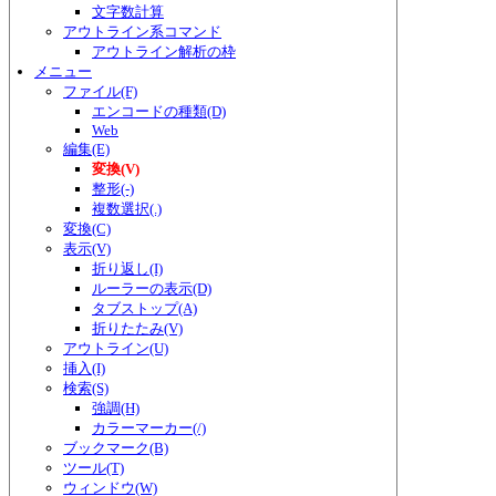
文字数計算
アウトライン系コマンド
アウトライン解析の枠
メニュー
ファイル(F)
エンコードの種類(D)
Web
編集(E)
変換(V)
整形(-)
複数選択(.)
変換(C)
表示(V)
折り返し(I)
ルーラーの表示(D)
タブストップ(A)
折りたたみ(V)
アウトライン(U)
挿入(I)
検索(S)
強調(H)
カラーマーカー(/)
ブックマーク(B)
ツール(T)
ウィンドウ(W)