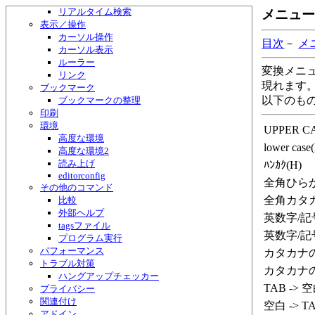
リアルタイム検索
メニュー（
表示／操作
カーソル操作
目次
－
メ
カーソル表示
ルーラー
変換メニ
リンク
現れます
ブックマーク
以下のも
ブックマークの整理
印刷
環境
UPPER C
高度な環境
lower case
高度な環境2
読み上げ
ﾊﾝｶｸ(H)
editorconfig
全角ひらが
その他のコマンド
全角カタカ
比較
外部ヘルプ
英数字/記
tagsファイル
英数字/記
プログラム実行
パフォーマンス
カタカナの
トラブル対策
カタカナの
ハングアップチェッカー
TAB -> 空
プライバシー
関連付け
空白 -> TA
アドイン