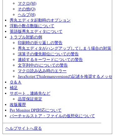
マクロ(M)
その他(O)
ヘルプ(H)
秀丸エディタ起動時のオプション
浮動小数点数版について
英語版秀丸エディタについて
トラブル対処の例
印刷時の折り返しの警告
秀丸エディタがハングアップしてしまう場合の対策
演算子の優先順位についての警告
連続するキーワードについての警告
文字列中の\についての警告
マクロ読み込み時のエラー
JavaScriptでhidemaruversionの記述を推奨するメッセージ
Ｑ＆Ａ
補足
サポート，連絡先など
品質保証規定
改版履歴
Per Monitor DPI対応について
バーチャルストア・ファイルの仮想化について
ヘルプサイトへ戻る