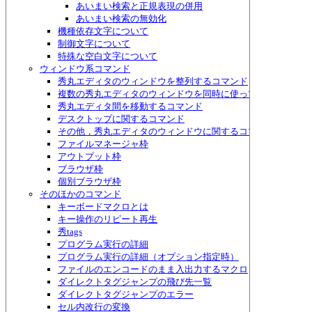
あいまい検索と正規表現の併用
あいまい検索の無効化
機種依存文字について
制御文字について
特殊な空白文字について
ウィンドウ系コマンド
秀丸エディタのウィンドウを整列するコマンド
複数の秀丸エディタのウィンドウを同時に使って作業するため
秀丸エディタ間を移動するコマンド
デスクトップに関するコマンド
その他，秀丸エディタのウィンドウに関するコマンド
ファイルマネージャ枠
アウトプット枠
ブラウザ枠
個別ブラウザ枠
そのほかのコマンド
キーボードマクロとは
キー操作のリピート再生
秀tags
プログラム実行の詳細
プログラム実行の詳細（オプション指定時）
ファイルのエンコードのまま入出力するマクロ
ダイレクトタグジャンプの飛び先一覧
ダイレクトタグジャンプのエラー
セル内改行の変換