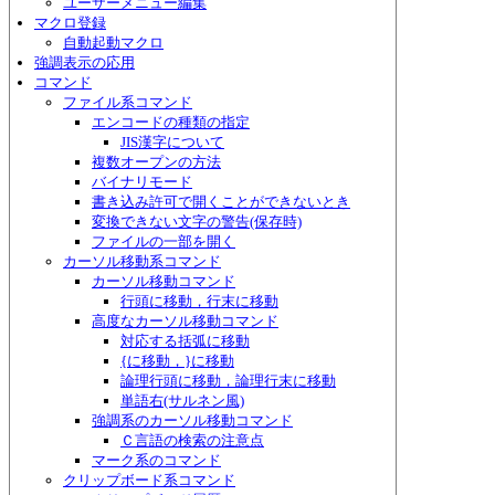
ユーザーメニュー編集
マクロ登録
自動起動マクロ
強調表示の応用
コマンド
ファイル系コマンド
エンコードの種類の指定
JIS漢字について
複数オープンの方法
バイナリモード
書き込み許可で開くことができないとき
変換できない文字の警告(保存時)
ファイルの一部を開く
カーソル移動系コマンド
カーソル移動コマンド
行頭に移動，行末に移動
高度なカーソル移動コマンド
対応する括弧に移動
{に移動，}に移動
論理行頭に移動，論理行末に移動
単語右(サルネン風)
強調系のカーソル移動コマンド
Ｃ言語の検索の注意点
マーク系のコマンド
クリップボード系コマンド