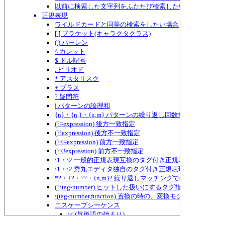
以前に検索した文字列をふたたび検索したい場合
正規表現
ワイルドカードと同等の検索をしたい場合
[ ] ブラケット(キャラクタクラス)
( ) パーレン
^ カレット
$ ドル記号
. ピリオド
* アスタリスク
+ プラス
? 疑問符
| パターンの論理和
{n}・{n,}・{n,m} パターンの繰り返し回数指定
(?=expression) 後方一致指定
(?!expression) 後方不一致指定
(?<=expression) 前方一致指定
(?<!expression) 前方不一致指定
\1・\2 一般的正規表現互換のタグ付き正規表現
\1・\2 秀丸エディタ独自のタグ付き正規表現
*?・+?・??・{n,m}? 繰り返しマッチングでのものぐさ指定
(?\tag-number) ヒットした扱いにするタグ指定
\(tag-number,function) 置換の時の、変換モジュールに
エスケープシーケンス
\< (英単語の始まり)
\> (英単語の終わり)