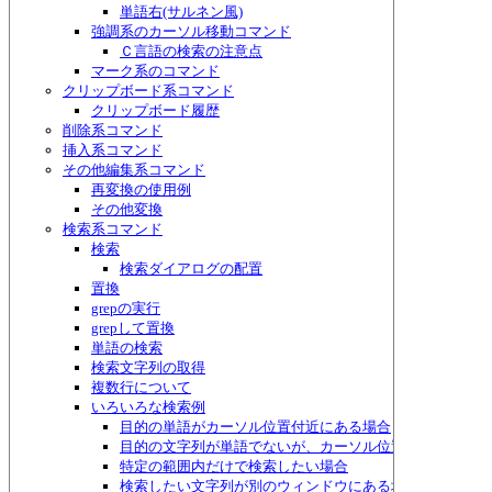
単語右(サルネン風)
強調系のカーソル移動コマンド
Ｃ言語の検索の注意点
マーク系のコマンド
クリップボード系コマンド
クリップボード履歴
削除系コマンド
挿入系コマンド
その他編集系コマンド
再変換の使用例
その他変換
検索系コマンド
検索
検索ダイアログの配置
置換
grepの実行
grepして置換
単語の検索
検索文字列の取得
複数行について
いろいろな検索例
目的の単語がカーソル位置付近にある場合
目的の文字列が単語でないが、カーソル位置付近にある場
特定の範囲内だけで検索したい場合
検索したい文字列が別のウィンドウにある場合