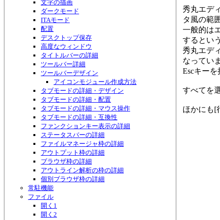
文字の描画
秀丸エディ
ダークモード
タ風の範
ITAモード
配置
一般的は
デスクトップ保存
するとい
高度なウィンドウ
秀丸エデ
タイトルバーの詳細
なってい
ツールバー詳細
Escキー
ツールバーデザイン
アイコンモジュール作成方法
すべてを
タブモードの詳細・デザイン
タブモードの詳細・配置
タブモードの詳細・マウス操作
ほかにも[
タブモードの詳細・互換性
ファンクションキー表示の詳細
ステータスバーの詳細
ファイルマネージャ枠の詳細
アウトプット枠の詳細
ブラウザ枠の詳細
アウトライン解析の枠の詳細
個別ブラウザ枠の詳細
常駐機能
ファイル
開く1
開く2