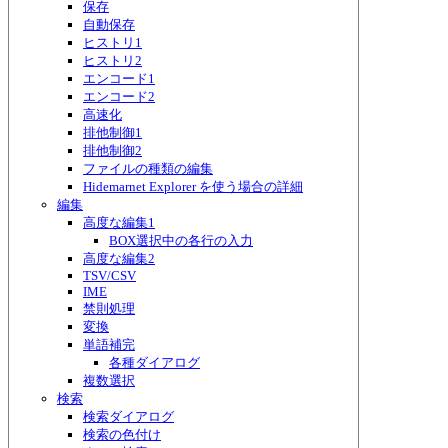
保存
自動保存
ヒストリ1
ヒストリ2
エンコード1
エンコード2
高速化
排他制御1
排他制御2
ファイルの種類の編集
Hidemarnet Explorer を使う場合の詳細
編集
高度な編集1
BOX選択中の各行の入力
高度な編集2
TSV/CSV
IME
禁則処理
変換
単語補完
各種ダイアログ
複数選択
検索
検索ダイアログ
検索の色付け