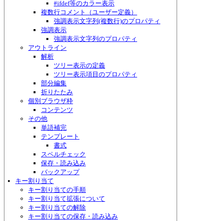
#ifdef等のカラー表示
複数行コメント（ユーザー定義）
強調表示文字列(複数行)のプロパティ
強調表示
強調表示文字列のプロパティ
アウトライン
解析
ツリー表示の定義
ツリー表示項目のプロパティ
部分編集
折りたたみ
個別ブラウザ枠
コンテンツ
その他
単語補完
テンプレート
書式
スペルチェック
保存・読み込み
バックアップ
キー割り当て
キー割り当ての手順
キー割り当て拡張について
キー割り当ての解除
キー割り当ての保存・読み込み