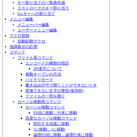
キー割り当ての一覧表作成
２ストロークのキー割り当て
Escキーへの割り当て
メニュー編集
メニューバー編集
ユーザーメニュー編集
マクロ登録
自動起動マクロ
強調表示の応用
コマンド
ファイル系コマンド
エンコードの種類の指定
JIS漢字について
複数オープンの方法
バイナリモード
書き込み許可で開くことができないとき
変換できない文字の警告(保存時)
ファイルの一部を開く
カーソル移動系コマンド
カーソル移動コマンド
行頭に移動，行末に移動
高度なカーソル移動コマンド
対応する括弧に移動
{に移動，}に移動
論理行頭に移動，論理行末に移動