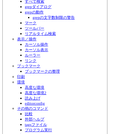
すべて検索
grepダイアログ
grepの動作
grepの文字数制限の警告
マーク
ツールバー
リアルタイム検索
表示／操作
カーソル操作
カーソル表示
ルーラー
リンク
ブックマーク
ブックマークの整理
印刷
環境
高度な環境
高度な環境2
読み上げ
editorconfig
その他のコマンド
比較
外部ヘルプ
tagsファイル
プログラム実行