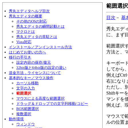
範囲選択（
秀丸エディタヘルプ目次
秀丸エディタの概要
目次
－
基
その他のOSの対応
秀丸エディタの瞬間起動とは
秀丸エデ
マクロとは
に、まず
秀丸エディタの常駐とは
Vista対応
範囲選択す
インストール／アンインストール方法
方法と、
はじめてお使いの方へ
移行の手引き
設定内容の保存/復元
キーボー
32bit版と64bit版の設定の違い
してから、
送金方法，ライセンスについて
例えばCtr
基本的なキー／マウス操作
右]になり
カーソル移動
ただし、別
文字の入力
Shiftキ
範囲選択
マウスによる高度な範囲選択
マンドを
ドラッグ＆ドロップでの文字列移動/コピー
例えば、現
BOX範囲選択
複数選択
マウスで範
動作環境
ルの位置
ウィンドウ