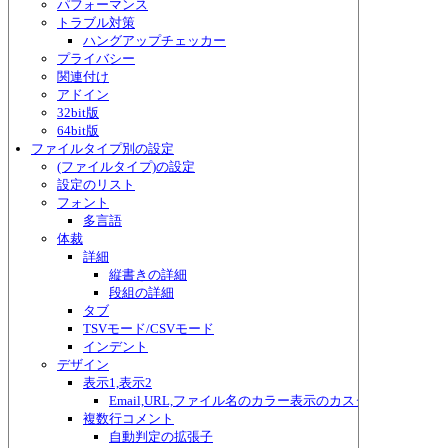
パフォーマンス
トラブル対策
ハングアップチェッカー
プライバシー
関連付け
アドイン
32bit版
64bit版
ファイルタイプ別の設定
(ファイルタイプ)の設定
設定のリスト
フォント
多言語
体裁
詳細
縦書きの詳細
段組の詳細
タブ
TSVモード/CSVモード
インデント
デザイン
表示1,表示2
Email,URL,ファイル名のカラー表示のカスタマイズ
複数行コメント
自動判定の拡張子