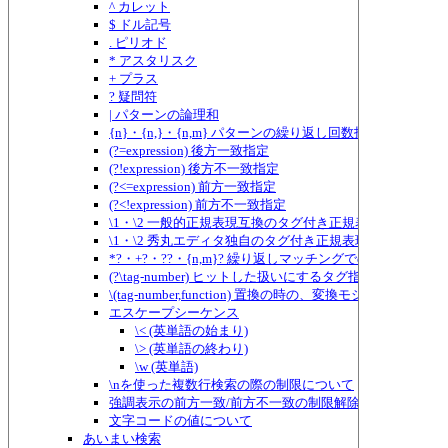
^ カレット
$ ドル記号
. ピリオド
* アスタリスク
+ プラス
? 疑問符
| パターンの論理和
{n}・{n,}・{n,m} パターンの繰り返し回数指定
(?=expression) 後方一致指定
(?!expression) 後方不一致指定
(?<=expression) 前方一致指定
(?<!expression) 前方不一致指定
\1・\2 一般的正規表現互換のタグ付き正規表現
\1・\2 秀丸エディタ独自のタグ付き正規表現
*?・+?・??・{n,m}? 繰り返しマッチングでのものぐさ指定
(?\tag-number) ヒットした扱いにするタグ指定
\(tag-number,function) 置換の時の、変換モジュールに
エスケープシーケンス
\< (英単語の始まり)
\> (英単語の終わり)
\w (英単語)
\nを使った複数行検索の際の制限について
強調表示の前方一致/前方不一致の制限解除
文字コードの値について
あいまい検索