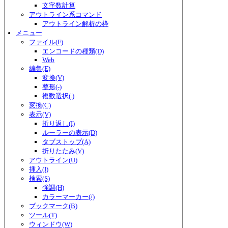
文字数計算
アウトライン系コマンド
アウトライン解析の枠
メニュー
ファイル(F)
エンコードの種類(D)
Web
編集(E)
変換(V)
整形(-)
複数選択(.)
変換(C)
表示(V)
折り返し(I)
ルーラーの表示(D)
タブストップ(A)
折りたたみ(V)
アウトライン(U)
挿入(I)
検索(S)
強調(H)
カラーマーカー(/)
ブックマーク(B)
ツール(T)
ウィンドウ(W)