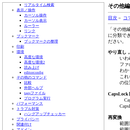
リアルタイム検索
その他編
表示／操作
カーソル操作
目次
－
コ
カーソル表示
ルーラー
「その他
リンク
に分類で
ブックマーク
ださい。
ブックマークの整理
印刷
環境
やり直し
高度な環境
いわ
高度な環境2
ファ
読み上げ
わか
editorconfig
これ
その他のコマンド
の位
比較
外部ヘルプ
tagsファイル
CapsLo
プログラム実行
Ca
パフォーマンス
Cap
トラブル対策
ハングアップチェッカー
再変換
プライバシー
範囲
関連付け
範囲
アドイン