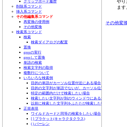
やり
クリップボード履歴
削除系コマンド
ます
挿入系コマンド
その他編集系コマンド
再変換の使用例
その他変
その他変換
検索系コマンド
検索
検索ダイアログの配置
置換
grepの実行
grepして置換
単語の検索
検索文字列の取得
複数行について
いろいろな検索例
目的の単語がカーソル位置付近にある場合
目的の文字列が単語でないが、カーソル位置付近にある場
特定の範囲内だけで検索したい場合
検索したい文字列が別のウィンドウにある場合
以前に検索した文字列をふたたび検索したい場合
正規表現
ワイルドカードと同等の検索をしたい場合
[ ] ブラケット(キャラクタクラス)
( ) パーレン