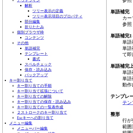
参照
アウトライン
解析
ツリー表示の定義
単語補完
ツリー表示項目のプロパティ
カー
部分編集
参照
折りたたみ
個別ブラウザ枠
単語補完1
コンテンツ
単語
その他
単語
単語補完
テンプレート
て即
書式
スペルチェック
単語補完
保存・読み込み
単語
バックアップ
単語
キー割り当て
動作
キー割り当ての手順
キー割り当て拡張について
テンプレ
キー割り当ての解除
キー割り当ての保存・読み込み
テン
キー割り当ての一覧表作成
２ストロークのキー割り当て
整形
Escキーへの割り当て
行が
メニュー編集
範囲
メニューバー編集
範囲