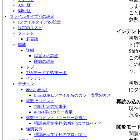
32bit版
しま
64bit版
こと
ファイルタイプ別の設定
参照
(ファイルタイプ)の設定
設定のリスト
インデント
フォント
複数
多言語
ト(
体裁
詳細
Sh
縦書きの詳細
この
段組の詳細
この
タブ
う。
TSVモード/CSVモード
インデント
複数
デザイン
にタ
表示1,表示2
Email,URL,ファイル名のカラー表示のカスタマイズ
複数行コメント
再読み込
自動判定の拡張子
現在
#ifdef等のカラー表示
危険
複数行コメント（ユーザー定義）
強調表示文字列(複数行)のプロパティ
閲覧モー
強調表示
閲覧
強調表示文字列のプロパティ