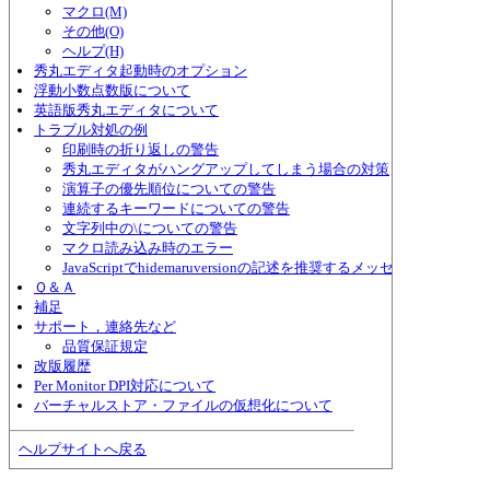
マクロ(M)
その他(O)
ヘルプ(H)
秀丸エディタ起動時のオプション
浮動小数点数版について
英語版秀丸エディタについて
トラブル対処の例
印刷時の折り返しの警告
秀丸エディタがハングアップしてしまう場合の対策
演算子の優先順位についての警告
連続するキーワードについての警告
文字列中の\についての警告
マクロ読み込み時のエラー
JavaScriptでhidemaruversionの記述を推奨するメッセージ
Ｑ＆Ａ
補足
サポート，連絡先など
品質保証規定
改版履歴
Per Monitor DPI対応について
バーチャルストア・ファイルの仮想化について
ヘルプサイトへ戻る