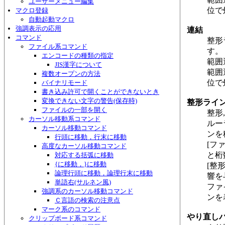
ユーザーメニュー編集
位で
マクロ登録
自動起動マクロ
強調表示の応用
連結
コマンド
整形
ファイル系コマンド
す。
エンコードの種類の指定
範囲
JIS漢字について
範囲
複数オープンの方法
位で
バイナリモード
書き込み許可で開くことができないとき
変換できない文字の警告(保存時)
整形ライ
ファイルの一部を開く
整形
カーソル移動系コマンド
ルー
カーソル移動コマンド
ンを
行頭に移動，行末に移動
[フ
高度なカーソル移動コマンド
と桁
対応する括弧に移動
{に移動，}に移動
[整
論理行頭に移動，論理行末に移動
響を
単語右(サルネン風)
ファ
強調系のカーソル移動コマンド
ンを
Ｃ言語の検索の注意点
マーク系のコマンド
やり直し
クリップボード系コマンド