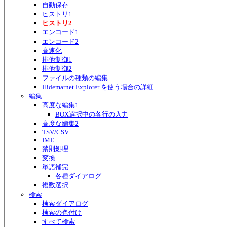
自動保存
ヒストリ1
ヒストリ2
エンコード1
エンコード2
高速化
排他制御1
排他制御2
ファイルの種類の編集
Hidemarnet Explorer を使う場合の詳細
編集
高度な編集1
BOX選択中の各行の入力
高度な編集2
TSV/CSV
IME
禁則処理
変換
単語補完
各種ダイアログ
複数選択
検索
検索ダイアログ
検索の色付け
すべて検索