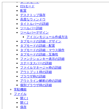
ダークモード
ITAモード
配置
デスクトップ保存
高度なウィンドウ
タイトルバーの詳細
ツールバー詳細
ツールバーデザイン
アイコンモジュール作成方法
タブモードの詳細・デザイン
タブモードの詳細・配置
タブモードの詳細・マウス操作
タブモードの詳細・互換性
ファンクションキー表示の詳細
ステータスバーの詳細
ファイルマネージャ枠の詳細
アウトプット枠の詳細
ブラウザ枠の詳細
アウトライン解析の枠の詳細
個別ブラウザ枠の詳細
常駐機能
ファイル
開く1
開く2
保存