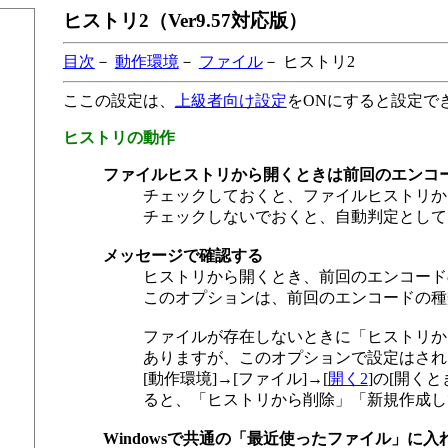
ヒストリ2（Ver9.57対応版）
目次
－
動作環境
－
ファイル
－ ヒストリ2
ここの設定は、
上級者向け設定
をONにすると設定で
ヒストリの動作
ファイルヒストリから開くときは前回のエンコ
チェックしておくと、ファイルヒストリか
チェックしないでおくと、自動判定として
メッセージで確認する
ヒストリから開くとき、前回のエンコード
このオプションは、前回のエンコードの種
ファイルが存在しないときに「ヒストリか
ありますが、このオプションで設定はされ
[動作環境]→[ファイル]→[
開く2
]の[開く
ると、「ヒストリから削除」「新規作成し
Windowsで共通の「最近使ったファイル」に入