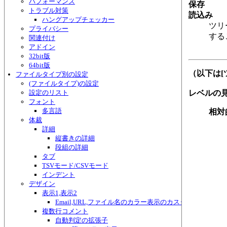
パフォーマンス
保存
トラブル対策
読込み
ハングアップチェッカー
ツリ
プライバシー
する
関連付け
アドイン
32bit版
64bit版
（以下は[
ファイルタイプ別の設定
(ファイルタイプ)の設定
設定のリスト
レベルの
フォント
多言語
相対
体裁
詳細
縦書きの詳細
段組の詳細
タブ
TSVモード/CSVモード
インデント
デザイン
表示1,表示2
Email,URL,ファイル名のカラー表示のカスタマイズ
複数行コメント
自動判定の拡張子