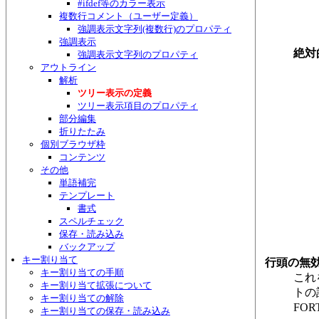
#ifdef等のカラー表示
複数行コメント（ユーザー定義）
強調表示文字列(複数行)のプロパティ
強調表示
絶対
強調表示文字列のプロパティ
アウトライン
解析
ツリー表示の定義
ツリー表示項目のプロパティ
部分編集
折りたたみ
個別ブラウザ枠
コンテンツ
その他
単語補完
テンプレート
書式
スペルチェック
保存・読み込み
バックアップ
キー割り当て
行頭の無
キー割り当ての手順
これ
キー割り当て拡張について
トの
キー割り当ての解除
FO
キー割り当ての保存・読み込み