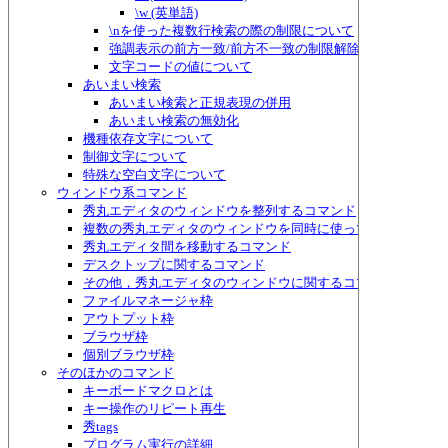
\w (英単語)
\nを使った複数行検索の際の制限について
強調表示の前方一致/前方不一致の制限解除
文字コードの値について
あいまい検索
あいまい検索と正規表現の併用
あいまい検索の無効化
機種依存文字について
制御文字について
特殊な空白文字について
ウィンドウ系コマンド
秀丸エディタのウィンドウを整列するコマンド
複数の秀丸エディタのウィンドウを同時に使って作業するため
秀丸エディタ間を移動するコマンド
デスクトップに関するコマンド
その他，秀丸エディタのウィンドウに関するコマンド
ファイルマネージャ枠
アウトプット枠
ブラウザ枠
個別ブラウザ枠
そのほかのコマンド
キーボードマクロとは
キー操作のリピート再生
秀tags
プログラム実行の詳細