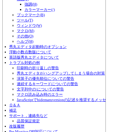
強調(H)
カラーマーカー(/)
ブックマーク(B)
ツール(T)
ウィンドウ(W)
マクロ(M)
その他(O)
ヘルプ(H)
秀丸エディタ起動時のオプション
浮動小数点数版について
英語版秀丸エディタについて
トラブル対処の例
印刷時の折り返しの警告
秀丸エディタがハングアップしてしまう場合の対策
演算子の優先順位についての警告
連続するキーワードについての警告
文字列中の\についての警告
マクロ読み込み時のエラー
JavaScriptでhidemaruversionの記述を推奨するメッセージ
Ｑ＆Ａ
補足
サポート，連絡先など
品質保証規定
改版履歴
Per Monitor DPI対応について