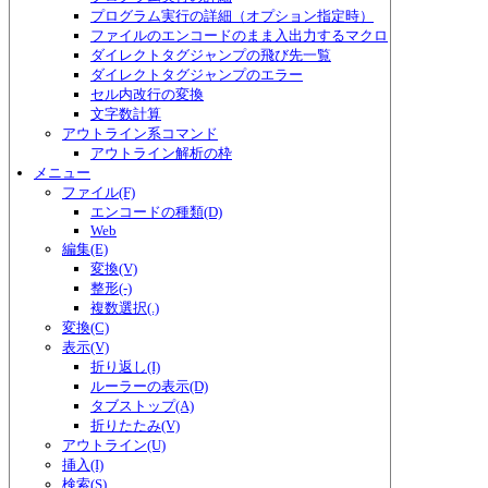
プログラム実行の詳細（オプション指定時）
ファイルのエンコードのまま入出力するマクロ
ダイレクトタグジャンプの飛び先一覧
ダイレクトタグジャンプのエラー
セル内改行の変換
文字数計算
アウトライン系コマンド
アウトライン解析の枠
メニュー
ファイル(F)
エンコードの種類(D)
Web
編集(E)
変換(V)
整形(-)
複数選択(.)
変換(C)
表示(V)
折り返し(I)
ルーラーの表示(D)
タブストップ(A)
折りたたみ(V)
アウトライン(U)
挿入(I)
検索(S)