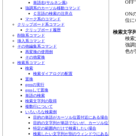
OF
単語右(サルネン風)
強調系のカーソル移動コマンド
Ｃ言語の検索の注意点
ON
マーク系のコマンド
位に
クリップボード系コマンド
クリップボード履歴
検索文字
削除系コマンド
検索
挿入系コマンド
強調
その他編集系コマンド
色が
再変換の使用例
その他変換
検索系コマンド
検索
検索ダイアログの配置
置換
grepの実行
grepして置換
単語の検索
検索文字列の取得
複数行について
いろいろな検索例
目的の単語がカーソル位置付近にある場合
目的の文字列が単語でないが、カーソル位置付近にある場
特定の範囲内だけで検索したい場合
検索したい文字列が別のウィンドウにある場合