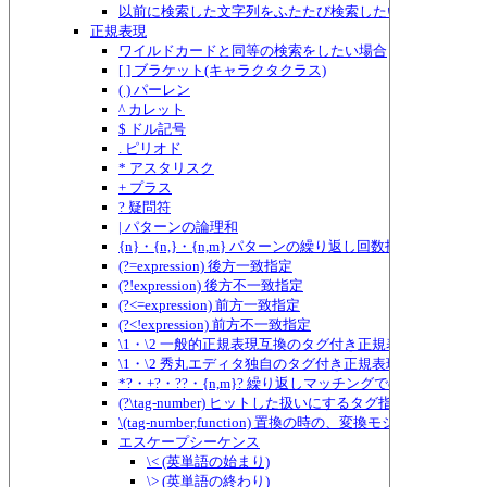
以前に検索した文字列をふたたび検索したい場合
正規表現
ワイルドカードと同等の検索をしたい場合
[ ] ブラケット(キャラクタクラス)
( ) パーレン
^ カレット
$ ドル記号
. ピリオド
* アスタリスク
+ プラス
? 疑問符
| パターンの論理和
{n}・{n,}・{n,m} パターンの繰り返し回数指定
(?=expression) 後方一致指定
(?!expression) 後方不一致指定
(?<=expression) 前方一致指定
(?<!expression) 前方不一致指定
\1・\2 一般的正規表現互換のタグ付き正規表現
\1・\2 秀丸エディタ独自のタグ付き正規表現
*?・+?・??・{n,m}? 繰り返しマッチングでのものぐさ指定
(?\tag-number) ヒットした扱いにするタグ指定
\(tag-number,function) 置換の時の、変換モジュールに
エスケープシーケンス
\< (英単語の始まり)
\> (英単語の終わり)