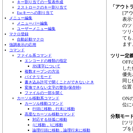
キー割り当ての一覧表作成
「アウトラ
２ストロークのキー割り当て
Escキーへの割り当て
[ア
メニュー編集
表示
メニューバー編集
のツ
ユーザーメニュー編集
ツリ
マクロ登録
ても
自動起動マクロ
ます
強調表示の応用
コマンド
ファイル系コマンド
ツリー定
エンコードの種類の指定
OF
JIS漢字について
した
複数オープンの方法
優先
バイナリモード
同じ
書き込み許可で開くことができないとき
位置
変換できない文字の警告(保存時)
ファイルの一部を開く
カーソル移動系コマンド
ON
カーソル移動コマンド
位に
行頭に移動，行末に移動
高度なカーソル移動コマンド
分類モー
対応する括弧に移動
[ツ
{に移動，}に移動
プを
論理行頭に移動，論理行末に移動