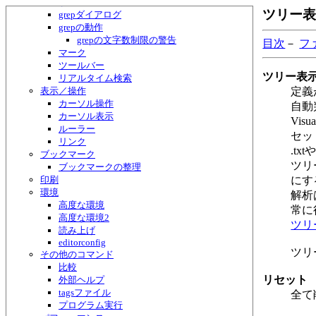
すべて検索
ツリー表
grepダイアログ
grepの動作
grepの文字数制限の警告
目次
－
フ
マーク
ツールバー
ツリー表
リアルタイム検索
表示／操作
定義
カーソル操作
自動
カーソル表示
Vis
ルーラー
セッ
リンク
.t
ブックマーク
ツリ
ブックマークの整理
印刷
にす
環境
解析
高度な環境
常に
高度な環境2
ツリ
読み上げ
editorconfig
ツリ
その他のコマンド
比較
リセット
外部ヘルプ
tagsファイル
全て
プログラム実行