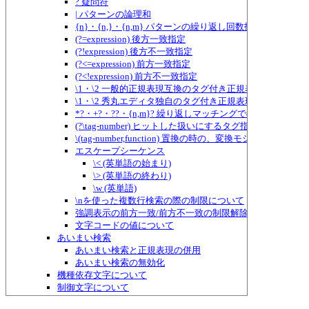
? 疑問符
| パターンの論理和
{n}・{n,}・{n,m} パターンの繰り返し回数指定
(?=expression) 後方一致指定
(?!expression) 後方不一致指定
(?<=expression) 前方一致指定
(?<!expression) 前方不一致指定
\1・\2 一般的正規表現互換のタグ付き正規表現
\1・\2 秀丸エディタ独自のタグ付き正規表現
*?・+?・??・{n,m}? 繰り返しマッチングでのものぐさ指定
(?\tag-number) ヒットした扱いにするタグ指定
\(tag-number,function) 置換の時の、変換モジュールに
エスケープシーケンス
\< (英単語の始まり)
\> (英単語の終わり)
\w (英単語)
\nを使った複数行検索の際の制限について
強調表示の前方一致/前方不一致の制限解除
文字コードの値について
あいまい検索
あいまい検索と正規表現の併用
あいまい検索の無効化
機種依存文字について
制御文字について
特殊な空白文字について