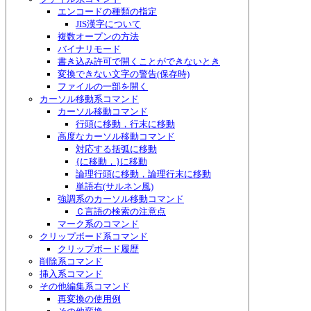
エンコードの種類の指定
JIS漢字について
複数オープンの方法
バイナリモード
書き込み許可で開くことができないとき
変換できない文字の警告(保存時)
ファイルの一部を開く
カーソル移動系コマンド
カーソル移動コマンド
行頭に移動，行末に移動
高度なカーソル移動コマンド
対応する括弧に移動
{に移動，}に移動
論理行頭に移動，論理行末に移動
単語右(サルネン風)
強調系のカーソル移動コマンド
Ｃ言語の検索の注意点
マーク系のコマンド
クリップボード系コマンド
クリップボード履歴
削除系コマンド
挿入系コマンド
その他編集系コマンド
再変換の使用例