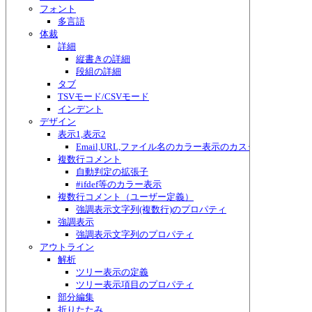
フォント
多言語
体裁
詳細
縦書きの詳細
段組の詳細
タブ
TSVモード/CSVモード
インデント
デザイン
表示1,表示2
Email,URL,ファイル名のカラー表示のカスタマイズ
複数行コメント
自動判定の拡張子
#ifdef等のカラー表示
複数行コメント（ユーザー定義）
強調表示文字列(複数行)のプロパティ
強調表示
強調表示文字列のプロパティ
アウトライン
解析
ツリー表示の定義
ツリー表示項目のプロパティ
部分編集
折りたたみ