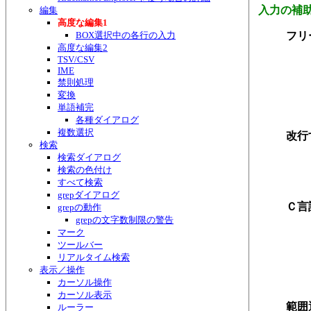
入力の補
編集
高度な編集1
BOX選択中の各行の入力
フリ
高度な編集2
TSV/CSV
IME
禁則処理
変換
単語補完
各種ダイアログ
複数選択
改行
検索
検索ダイアログ
検索の色付け
すべて検索
grepダイアログ
Ｃ言
grepの動作
grepの文字数制限の警告
マーク
ツールバー
リアルタイム検索
表示／操作
カーソル操作
カーソル表示
範囲
ルーラー