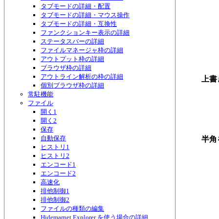
タブモードの詳細・配置
タブモードの詳細・マウス操作
タブモードの詳細・互換性
ファンクションキー表示の詳細
ステータスバーの詳細
ファイルマネージャ枠の詳細
アウトプット枠の詳細
ブラウザ枠の詳細
アウトライン解析の枠の詳細
上書
個別ブラウザ枠の詳細
常駐機能
ファイル
開く1
開く2
保存
自動保存
半角
ヒストリ1
ヒストリ2
エンコード1
エンコード2
高速化
排他制御1
排他制御2
ファイルの種類の編集
Hidemarnet Explorer を使う場合の詳細