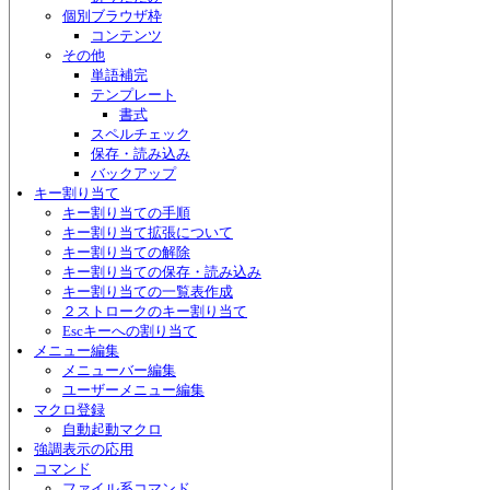
個別ブラウザ枠
コンテンツ
その他
単語補完
テンプレート
書式
スペルチェック
保存・読み込み
バックアップ
キー割り当て
キー割り当ての手順
キー割り当て拡張について
キー割り当ての解除
キー割り当ての保存・読み込み
キー割り当ての一覧表作成
２ストロークのキー割り当て
Escキーへの割り当て
メニュー編集
メニューバー編集
ユーザーメニュー編集
マクロ登録
自動起動マクロ
強調表示の応用
コマンド
ファイル系コマンド