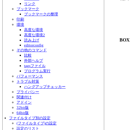
リンク
ブックマーク
ブックマークの整理
印刷
環境
高度な環境
高度な環境2
BO
読み上げ
editorconfig
その他のコマンド
比較
外部ヘルプ
tagsファイル
プログラム実行
パフォーマンス
トラブル対策
ハングアップチェッカー
プライバシー
関連付け
アドイン
32bit版
64bit版
ファイルタイプ別の設定
(ファイルタイプ)の設定
設定のリスト