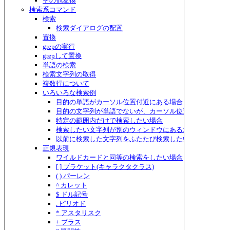
その他変換
検索系コマンド
検索
検索ダイアログの配置
置換
grepの実行
grepして置換
単語の検索
検索文字列の取得
複数行について
いろいろな検索例
目的の単語がカーソル位置付近にある場合
目的の文字列が単語でないが、カーソル位置付近にある場
特定の範囲内だけで検索したい場合
検索したい文字列が別のウィンドウにある場合
以前に検索した文字列をふたたび検索したい場合
正規表現
ワイルドカードと同等の検索をしたい場合
[ ] ブラケット(キャラクタクラス)
( ) パーレン
^ カレット
$ ドル記号
. ピリオド
* アスタリスク
+ プラス