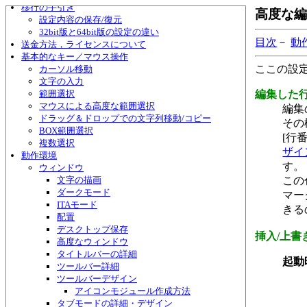
移行の手引き
高度な編集
設定内容の保存/復元
32bit版と64bit版の設定の違い
目次
－
動
送金方法，ライセンスについて
基本的なキー／マウス操作
ここの設
カーソル移動
文字の入力
範囲選択
編集した
マウスによる高度な範囲選択
編集
ドラッグ＆ドロップでの文字列移動/コピー
その
BOX範囲選択
[行
複数選択
ザイ
動作環境
す。
ウィンドウ
文字の描画
この
ダークモード
マー
ITAモード
きる
配置
デスクトップ保存
挿入/上書
高度なウィンドウ
タイトルバーの詳細
起動
ツールバー詳細
ツールバーデザイン
アイコンモジュール作成方法
タブモードの詳細・デザイン