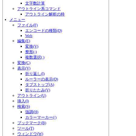
文字数計算
アウトライン系コマンド
アウトライン解析の枠
メニュー
ファイル(F)
エンコードの種類(D)
Web
編集(E)
変換(V)
整形(-)
複数選択(.)
変換(C)
表示(V)
折り返し(I)
ルーラーの表示(D)
タブストップ(A)
折りたたみ(V)
アウトライン(U)
挿入(I)
検索(S)
強調(H)
カラーマーカー(/)
ブックマーク(B)
ツール(T)
ウィンドウ(W)