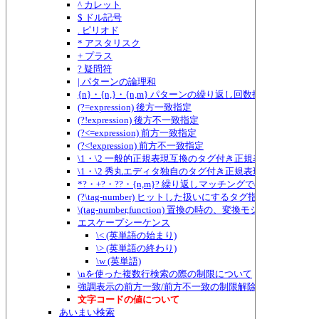
^ カレット
$ ドル記号
. ピリオド
* アスタリスク
+ プラス
? 疑問符
| パターンの論理和
{n}・{n,}・{n,m} パターンの繰り返し回数指定
(?=expression) 後方一致指定
(?!expression) 後方不一致指定
(?<=expression) 前方一致指定
(?<!expression) 前方不一致指定
\1・\2 一般的正規表現互換のタグ付き正規表現
\1・\2 秀丸エディタ独自のタグ付き正規表現
*?・+?・??・{n,m}? 繰り返しマッチングでのものぐさ指定
(?\tag-number) ヒットした扱いにするタグ指定
\(tag-number,function) 置換の時の、変換モジュールに
エスケープシーケンス
\< (英単語の始まり)
\> (英単語の終わり)
\w (英単語)
\nを使った複数行検索の際の制限について
強調表示の前方一致/前方不一致の制限解除
文字コードの値について
あいまい検索