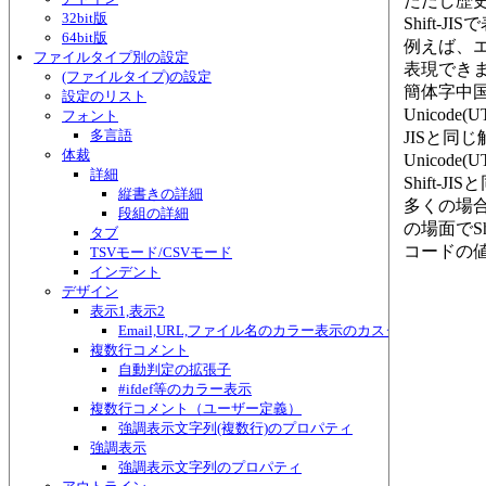
ただし歴
32bit版
Shift-
64bit版
例えば、
ファイルタイプ別の設定
表現でき
(ファイルタイプ)の設定
簡体字中国
設定のリスト
Unicode
フォント
多言語
JISと同
体裁
Unicod
詳細
Shift-
縦書きの詳細
多くの場合はU
段組の詳細
の場面でS
タブ
コードの値
TSVモード/CSVモード
インデント
デザイン
表示1,表示2
Email,URL,ファイル名のカラー表示のカスタマイズ
複数行コメント
自動判定の拡張子
#ifdef等のカラー表示
複数行コメント（ユーザー定義）
強調表示文字列(複数行)のプロパティ
強調表示
強調表示文字列のプロパティ