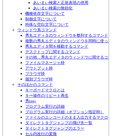
あいまい検索と正規表現の併用
あいまい検索の無効化
機種依存文字について
制御文字について
特殊な空白文字について
ウィンドウ系コマンド
秀丸エディタのウィンドウを整列するコマンド
複数の秀丸エディタのウィンドウを同時に使って作業するため
秀丸エディタ間を移動するコマンド
デスクトップに関するコマンド
その他，秀丸エディタのウィンドウに関するコマンド
ファイルマネージャ枠
アウトプット枠
ブラウザ枠
個別ブラウザ枠
そのほかのコマンド
キーボードマクロとは
キー操作のリピート再生
秀tags
プログラム実行の詳細
プログラム実行の詳細（オプション指定時）
ファイルのエンコードのまま入出力するマクロ
ダイレクトタグジャンプの飛び先一覧
ダイレクトタグジャンプのエラー
セル内改行の変換