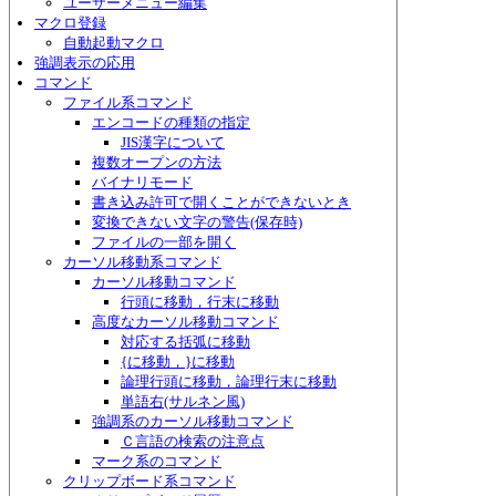
ユーザーメニュー編集
マクロ登録
自動起動マクロ
強調表示の応用
コマンド
ファイル系コマンド
エンコードの種類の指定
JIS漢字について
複数オープンの方法
バイナリモード
書き込み許可で開くことができないとき
変換できない文字の警告(保存時)
ファイルの一部を開く
カーソル移動系コマンド
カーソル移動コマンド
行頭に移動，行末に移動
高度なカーソル移動コマンド
対応する括弧に移動
{に移動，}に移動
論理行頭に移動，論理行末に移動
単語右(サルネン風)
強調系のカーソル移動コマンド
Ｃ言語の検索の注意点
マーク系のコマンド
クリップボード系コマンド