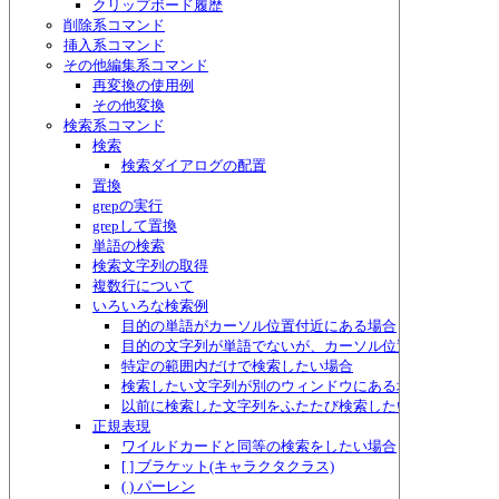
クリップボード履歴
削除系コマンド
挿入系コマンド
その他編集系コマンド
再変換の使用例
その他変換
検索系コマンド
検索
検索ダイアログの配置
置換
grepの実行
grepして置換
単語の検索
検索文字列の取得
複数行について
いろいろな検索例
目的の単語がカーソル位置付近にある場合
目的の文字列が単語でないが、カーソル位置付近にある場
特定の範囲内だけで検索したい場合
検索したい文字列が別のウィンドウにある場合
以前に検索した文字列をふたたび検索したい場合
正規表現
ワイルドカードと同等の検索をしたい場合
[ ] ブラケット(キャラクタクラス)
( ) パーレン