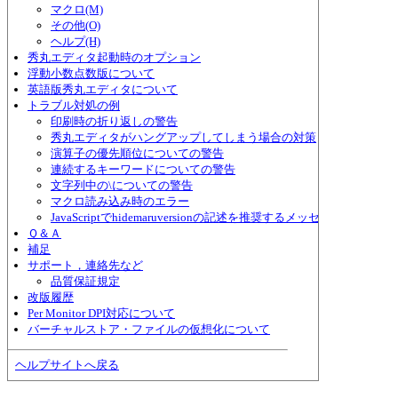
マクロ(M)
その他(O)
ヘルプ(H)
秀丸エディタ起動時のオプション
浮動小数点数版について
英語版秀丸エディタについて
トラブル対処の例
印刷時の折り返しの警告
秀丸エディタがハングアップしてしまう場合の対策
演算子の優先順位についての警告
連続するキーワードについての警告
文字列中の\についての警告
マクロ読み込み時のエラー
JavaScriptでhidemaruversionの記述を推奨するメッセージ
Ｑ＆Ａ
補足
サポート，連絡先など
品質保証規定
改版履歴
Per Monitor DPI対応について
バーチャルストア・ファイルの仮想化について
ヘルプサイトへ戻る