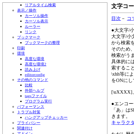
リアルタイム検索
文字コー
表示／操作
カーソル操作
目次
－
コ
カーソル表示
ルーラー
●大文字/
リンク
大文字/
ブックマーク
から検索
ブックマークの整理
印刷
そのため
環境
検索がう
高度な環境
具体的には
高度な環境2
索するこ
読み上げ
\xhh等
editorconfig
その他のコマンド
をONに
比較
外部ヘルプ
[\uXXXX
tagsファイル
プログラム実行
●エンコ
パフォーマンス
「あ」はSh
トラブル対策
きます。
ハングアップチェッカー
キャラク
プライバシー
関連付け
アドイン