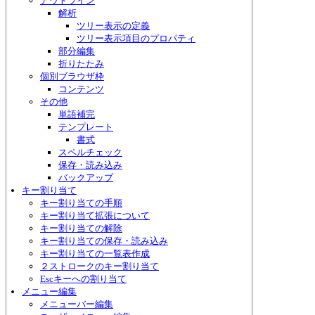
アウトライン
解析
ツリー表示の定義
ツリー表示項目のプロパティ
部分編集
折りたたみ
個別ブラウザ枠
コンテンツ
その他
単語補完
テンプレート
書式
スペルチェック
保存・読み込み
バックアップ
キー割り当て
キー割り当ての手順
キー割り当て拡張について
キー割り当ての解除
キー割り当ての保存・読み込み
キー割り当ての一覧表作成
２ストロークのキー割り当て
Escキーへの割り当て
メニュー編集
メニューバー編集