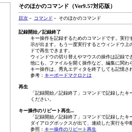
そのほかのコマンド（Ver9.57対応版）
目次
－
コマンド
－ そのほかのコマンド
記録開始／記録終了
キー操作を記録するためのコマンドです。実行
示が出ます。もう一度実行するとウィンドウ上
ドで再生できます。
ウィンドウの切り替えやマウスの操作は記録で
他にも、ファイルを開く操作など、編集に関わ
キー操作は、秀丸エディタを終了しても記憶さ
参考：
キーボードマクロとは
再生
「記録開始／記録終了」コマンドで記録したキ
ください。
キー操作のリピート再生...
「記録開始／記録終了」コマンドで記録したキ
ダイアログボックスが出て、連続した実行を中
参照：
キー操作のリピート再生