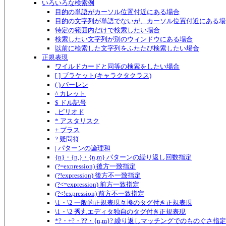
いろいろな検索例
目的の単語がカーソル位置付近にある場合
目的の文字列が単語でないが、カーソル位置付近にある場
特定の範囲内だけで検索したい場合
検索したい文字列が別のウィンドウにある場合
以前に検索した文字列をふたたび検索したい場合
正規表現
ワイルドカードと同等の検索をしたい場合
[ ] ブラケット(キャラクタクラス)
( ) パーレン
^ カレット
$ ドル記号
. ピリオド
* アスタリスク
+ プラス
? 疑問符
| パターンの論理和
{n}・{n,}・{n,m} パターンの繰り返し回数指定
(?=expression) 後方一致指定
(?!expression) 後方不一致指定
(?<=expression) 前方一致指定
(?<!expression) 前方不一致指定
\1・\2 一般的正規表現互換のタグ付き正規表現
\1・\2 秀丸エディタ独自のタグ付き正規表現
*?・+?・??・{n,m}? 繰り返しマッチングでのものぐさ指定