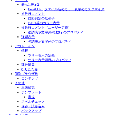
表示1,表示2
Email,URL,ファイル名のカラー表示のカスタマイズ
複数行コメント
自動判定の拡張子
#ifdef等のカラー表示
複数行コメント（ユーザー定義）
強調表示文字列(複数行)のプロパティ
強調表示
強調表示文字列のプロパティ
アウトライン
解析
ツリー表示の定義
ツリー表示項目のプロパティ
部分編集
折りたたみ
個別ブラウザ枠
コンテンツ
その他
単語補完
テンプレート
書式
スペルチェック
保存・読み込み
バックアップ