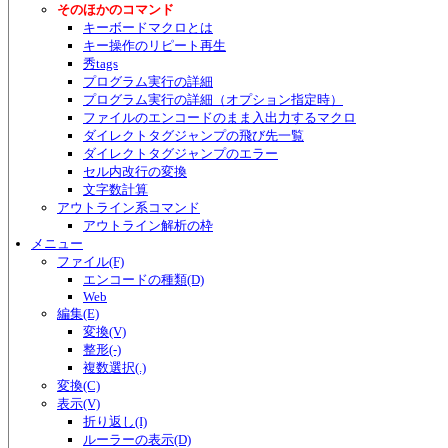
そのほかのコマンド
キーボードマクロとは
キー操作のリピート再生
秀tags
プログラム実行の詳細
プログラム実行の詳細（オプション指定時）
ファイルのエンコードのまま入出力するマクロ
ダイレクトタグジャンプの飛び先一覧
ダイレクトタグジャンプのエラー
セル内改行の変換
文字数計算
アウトライン系コマンド
アウトライン解析の枠
メニュー
ファイル(F)
エンコードの種類(D)
Web
編集(E)
変換(V)
整形(-)
複数選択(.)
変換(C)
表示(V)
折り返し(I)
ルーラーの表示(D)