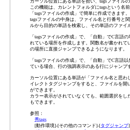
カーソル位置にある単語を拾い、tagsファイ
この機能は、カレントフォルダにtagsという
「tagsファイルの作成」で簡単に作成できます。
tagsファイルの中身は、ファイル名と行番号と
ルから目的の単語を検索し、その単語のファイ
「tagsファイルの作成」で、「自動」でC言語
れている場所を作成します。関数名が書かれて
の場所に直接ジャンプできるようになります。
「tagsファイルの作成」で、「自動」でC言語以
ている場合、行の強調表示のある行にジャンプ
カーソル位置にある単語が「ファイル名と思わしき
イレクトタグジャンプをすると、ファイルを開
ができます。
カラー表示がされていなくても、範囲選択をし
もできます。
参照：
秀tags
[動作環境]-[その他のコマンド]-[
タグジャンプ
]