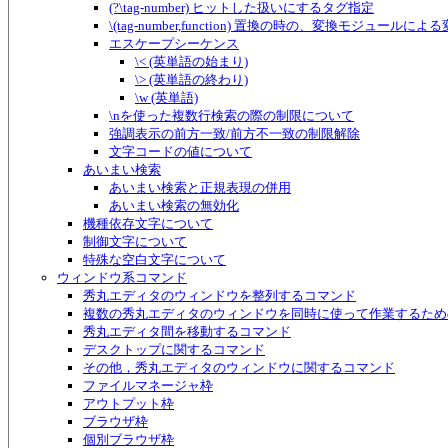
(?\tag-number) ヒットした扱いにするタグ指定
\(tag-number,function) 置換の時の、変換モジュールに
エスケープシーケンス
\< (英単語の始まり)
\> (英単語の終わり)
\w (英単語)
\nを使った複数行検索の際の制限について
強調表示の前方一致/前方不一致の制限解除
文字コードの値について
あいまい検索
あいまい検索と正規表現の併用
あいまい検索の無効化
機種依存文字について
制御文字について
特殊な空白文字について
ウィンドウ系コマンド
秀丸エディタのウィンドウを整列するコマンド
複数の秀丸エディタのウィンドウを同時に使って作業するため
秀丸エディタ間を移動するコマンド
デスクトップに関するコマンド
その他，秀丸エディタのウィンドウに関するコマンド
ファイルマネージャ枠
アウトプット枠
ブラウザ枠
個別ブラウザ枠