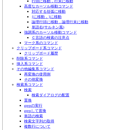
行頭に移動，行末に移動
高度なカーソル移動コマンド
対応する括弧に移動
{に移動，}に移動
論理行頭に移動，論理行末に移動
単語右(サルネン風)
強調系のカーソル移動コマンド
Ｃ言語の検索の注意点
マーク系のコマンド
クリップボード系コマンド
クリップボード履歴
削除系コマンド
挿入系コマンド
その他編集系コマンド
再変換の使用例
その他変換
検索系コマンド
検索
検索ダイアログの配置
置換
grepの実行
grepして置換
単語の検索
検索文字列の取得
複数行について