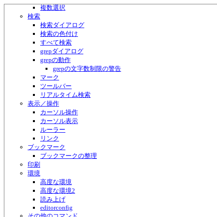
複数選択
検索
検索ダイアログ
検索の色付け
すべて検索
grepダイアログ
grepの動作
grepの文字数制限の警告
マーク
ツールバー
リアルタイム検索
表示／操作
カーソル操作
カーソル表示
ルーラー
リンク
ブックマーク
ブックマークの整理
印刷
環境
高度な環境
高度な環境2
読み上げ
editorconfig
その他のコマンド