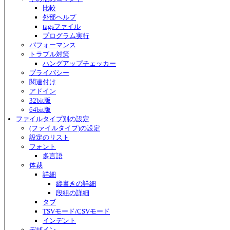
比較
外部ヘルプ
tagsファイル
プログラム実行
パフォーマンス
トラブル対策
ハングアップチェッカー
プライバシー
関連付け
アドイン
32bit版
64bit版
ファイルタイプ別の設定
(ファイルタイプ)の設定
設定のリスト
フォント
多言語
体裁
詳細
縦書きの詳細
段組の詳細
タブ
TSVモード/CSVモード
インデント
デザイン