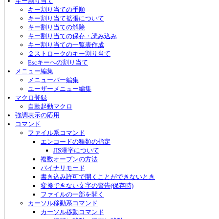
キー割り当て
キー割り当ての手順
キー割り当て拡張について
キー割り当ての解除
キー割り当ての保存・読み込み
キー割り当ての一覧表作成
２ストロークのキー割り当て
Escキーへの割り当て
メニュー編集
メニューバー編集
ユーザーメニュー編集
マクロ登録
自動起動マクロ
強調表示の応用
コマンド
ファイル系コマンド
エンコードの種類の指定
JIS漢字について
複数オープンの方法
バイナリモード
書き込み許可で開くことができないとき
変換できない文字の警告(保存時)
ファイルの一部を開く
カーソル移動系コマンド
カーソル移動コマンド