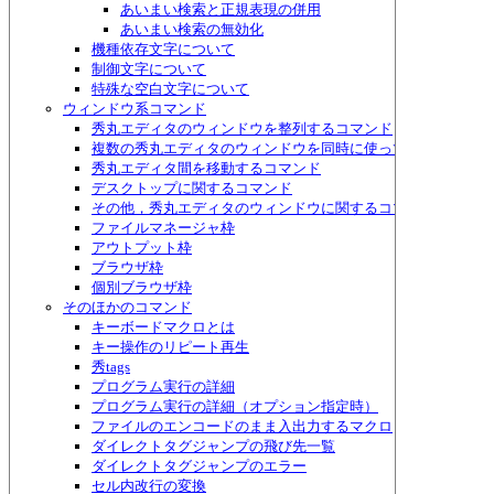
あいまい検索と正規表現の併用
あいまい検索の無効化
機種依存文字について
制御文字について
特殊な空白文字について
ウィンドウ系コマンド
秀丸エディタのウィンドウを整列するコマンド
複数の秀丸エディタのウィンドウを同時に使って作業するため
秀丸エディタ間を移動するコマンド
デスクトップに関するコマンド
その他，秀丸エディタのウィンドウに関するコマンド
ファイルマネージャ枠
アウトプット枠
ブラウザ枠
個別ブラウザ枠
そのほかのコマンド
キーボードマクロとは
キー操作のリピート再生
秀tags
プログラム実行の詳細
プログラム実行の詳細（オプション指定時）
ファイルのエンコードのまま入出力するマクロ
ダイレクトタグジャンプの飛び先一覧
ダイレクトタグジャンプのエラー
セル内改行の変換