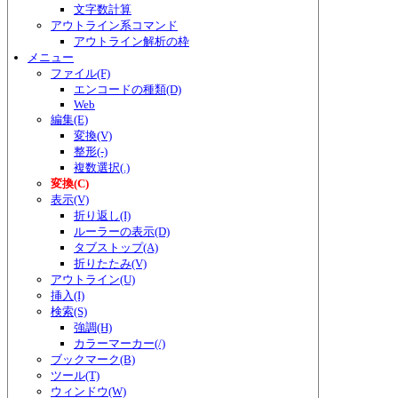
文字数計算
アウトライン系コマンド
アウトライン解析の枠
メニュー
ファイル(F)
エンコードの種類(D)
Web
編集(E)
変換(V)
整形(-)
複数選択(.)
変換(C)
表示(V)
折り返し(I)
ルーラーの表示(D)
タブストップ(A)
折りたたみ(V)
アウトライン(U)
挿入(I)
検索(S)
強調(H)
カラーマーカー(/)
ブックマーク(B)
ツール(T)
ウィンドウ(W)