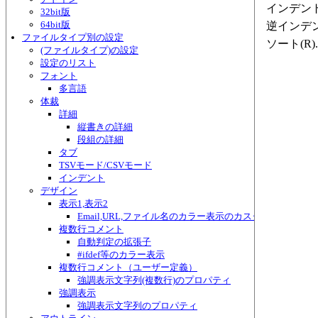
インデント(
32bit版
64bit版
逆インデン
ファイルタイプ別の設定
ソート(R)..
(ファイルタイプ)の設定
設定のリスト
フォント
多言語
体裁
詳細
縦書きの詳細
段組の詳細
タブ
TSVモード/CSVモード
インデント
デザイン
表示1,表示2
Email,URL,ファイル名のカラー表示のカスタマイズ
複数行コメント
自動判定の拡張子
#ifdef等のカラー表示
複数行コメント（ユーザー定義）
強調表示文字列(複数行)のプロパティ
強調表示
強調表示文字列のプロパティ