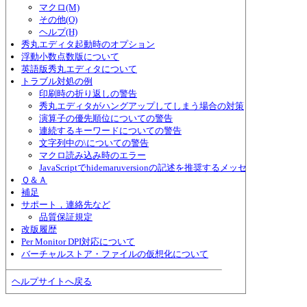
マクロ(M)
その他(O)
ヘルプ(H)
秀丸エディタ起動時のオプション
浮動小数点数版について
英語版秀丸エディタについて
トラブル対処の例
印刷時の折り返しの警告
秀丸エディタがハングアップしてしまう場合の対策
演算子の優先順位についての警告
連続するキーワードについての警告
文字列中の\についての警告
マクロ読み込み時のエラー
JavaScriptでhidemaruversionの記述を推奨するメッセージ
Ｑ＆Ａ
補足
サポート，連絡先など
品質保証規定
改版履歴
Per Monitor DPI対応について
バーチャルストア・ファイルの仮想化について
ヘルプサイトへ戻る