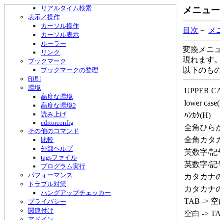
リアルタイム検索
メニュー（
表示／操作
カーソル操作
目次
－
メ
カーソル表示
ルーラー
変換メニ
リンク
現れます
ブックマーク
以下のも
ブックマークの整理
印刷
環境
UPPER C
高度な環境
lower case
高度な環境2
読み上げ
ﾊﾝｶｸ(H)
editorconfig
全角ひらが
その他のコマンド
全角カタカ
比較
外部ヘルプ
英数字/記
tagsファイル
英数字/記
プログラム実行
パフォーマンス
カタカナの
トラブル対策
カタカナの
ハングアップチェッカー
TAB -> 空
プライバシー
関連付け
空白 -> TA
アドイン