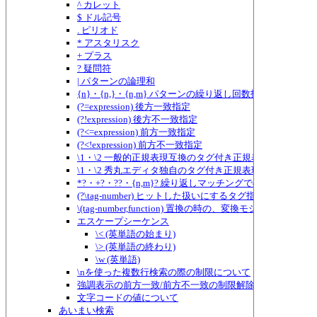
^ カレット
$ ドル記号
. ピリオド
* アスタリスク
+ プラス
? 疑問符
| パターンの論理和
{n}・{n,}・{n,m} パターンの繰り返し回数指定
(?=expression) 後方一致指定
(?!expression) 後方不一致指定
(?<=expression) 前方一致指定
(?<!expression) 前方不一致指定
\1・\2 一般的正規表現互換のタグ付き正規表現
\1・\2 秀丸エディタ独自のタグ付き正規表現
*?・+?・??・{n,m}? 繰り返しマッチングでのものぐさ指定
(?\tag-number) ヒットした扱いにするタグ指定
\(tag-number,function) 置換の時の、変換モジュールに
エスケープシーケンス
\< (英単語の始まり)
\> (英単語の終わり)
\w (英単語)
\nを使った複数行検索の際の制限について
強調表示の前方一致/前方不一致の制限解除
文字コードの値について
あいまい検索