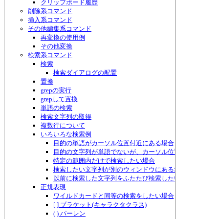
クリップボード履歴
削除系コマンド
挿入系コマンド
その他編集系コマンド
再変換の使用例
その他変換
検索系コマンド
検索
検索ダイアログの配置
置換
grepの実行
grepして置換
単語の検索
検索文字列の取得
複数行について
いろいろな検索例
目的の単語がカーソル位置付近にある場合
目的の文字列が単語でないが、カーソル位置付近にある場
特定の範囲内だけで検索したい場合
検索したい文字列が別のウィンドウにある場合
以前に検索した文字列をふたたび検索したい場合
正規表現
ワイルドカードと同等の検索をしたい場合
[ ] ブラケット(キャラクタクラス)
( ) パーレン