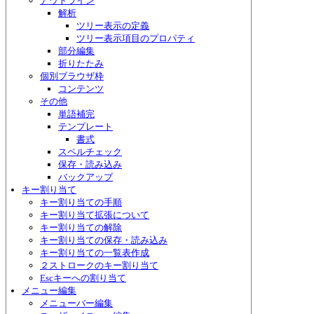
アウトライン
解析
ツリー表示の定義
ツリー表示項目のプロパティ
部分編集
折りたたみ
個別ブラウザ枠
コンテンツ
その他
単語補完
テンプレート
書式
スペルチェック
保存・読み込み
バックアップ
キー割り当て
キー割り当ての手順
キー割り当て拡張について
キー割り当ての解除
キー割り当ての保存・読み込み
キー割り当ての一覧表作成
２ストロークのキー割り当て
Escキーへの割り当て
メニュー編集
メニューバー編集