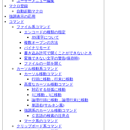
ユーザーメニュー編集
マクロ登録
自動起動マクロ
強調表示の応用
コマンド
ファイル系コマンド
エンコードの種類の指定
JIS漢字について
複数オープンの方法
バイナリモード
書き込み許可で開くことができないとき
変換できない文字の警告(保存時)
ファイルの一部を開く
カーソル移動系コマンド
カーソル移動コマンド
行頭に移動，行末に移動
高度なカーソル移動コマンド
対応する括弧に移動
{に移動，}に移動
論理行頭に移動，論理行末に移動
単語右(サルネン風)
強調系のカーソル移動コマンド
Ｃ言語の検索の注意点
マーク系のコマンド
クリップボード系コマンド