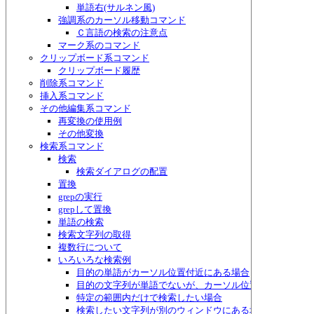
単語右(サルネン風)
強調系のカーソル移動コマンド
Ｃ言語の検索の注意点
マーク系のコマンド
クリップボード系コマンド
クリップボード履歴
削除系コマンド
挿入系コマンド
その他編集系コマンド
再変換の使用例
その他変換
検索系コマンド
検索
検索ダイアログの配置
置換
grepの実行
grepして置換
単語の検索
検索文字列の取得
複数行について
いろいろな検索例
目的の単語がカーソル位置付近にある場合
目的の文字列が単語でないが、カーソル位置付近にある場
特定の範囲内だけで検索したい場合
検索したい文字列が別のウィンドウにある場合