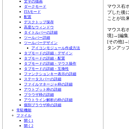
文字の描画
マウス右
ダークモード
ITAモード
プした後
配置
ことが出
デスクトップ保存
高度なウィンドウ
マウス右
タイトルバーの詳細
境]→[編
ツールバー詳細
[その他]
ツールバーデザイン
タンアッ
アイコンモジュール作成方法
タブモードの詳細・デザイン
タブモードの詳細・配置
タブモードの詳細・マウス操作
タブモードの詳細・互換性
ファンクションキー表示の詳細
ステータスバーの詳細
ファイルマネージャ枠の詳細
アウトプット枠の詳細
ブラウザ枠の詳細
アウトライン解析の枠の詳細
個別ブラウザ枠の詳細
常駐機能
ファイル
開く1
開く2