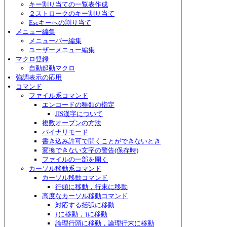
キー割り当ての一覧表作成
２ストロークのキー割り当て
Escキーへの割り当て
メニュー編集
メニューバー編集
ユーザーメニュー編集
マクロ登録
自動起動マクロ
強調表示の応用
コマンド
ファイル系コマンド
エンコードの種類の指定
JIS漢字について
複数オープンの方法
バイナリモード
書き込み許可で開くことができないとき
変換できない文字の警告(保存時)
ファイルの一部を開く
カーソル移動系コマンド
カーソル移動コマンド
行頭に移動，行末に移動
高度なカーソル移動コマンド
対応する括弧に移動
{に移動，}に移動
論理行頭に移動，論理行末に移動