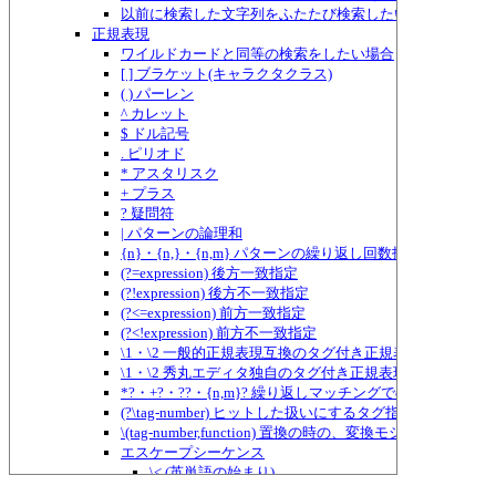
以前に検索した文字列をふたたび検索したい場合
正規表現
ワイルドカードと同等の検索をしたい場合
[ ] ブラケット(キャラクタクラス)
( ) パーレン
^ カレット
$ ドル記号
. ピリオド
* アスタリスク
+ プラス
? 疑問符
| パターンの論理和
{n}・{n,}・{n,m} パターンの繰り返し回数指定
(?=expression) 後方一致指定
(?!expression) 後方不一致指定
(?<=expression) 前方一致指定
(?<!expression) 前方不一致指定
\1・\2 一般的正規表現互換のタグ付き正規表現
\1・\2 秀丸エディタ独自のタグ付き正規表現
*?・+?・??・{n,m}? 繰り返しマッチングでのものぐさ指定
(?\tag-number) ヒットした扱いにするタグ指定
\(tag-number,function) 置換の時の、変換モジュールに
エスケープシーケンス
\< (英単語の始まり)
\> (英単語の終わり)