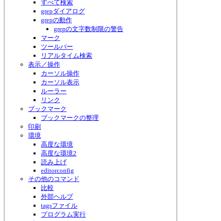
すべて検索
grepダイアログ
grepの動作
grepの文字数制限の警告
マーク
ツールバー
リアルタイム検索
表示／操作
カーソル操作
カーソル表示
ルーラー
リンク
ブックマーク
ブックマークの整理
印刷
環境
高度な環境
高度な環境2
読み上げ
editorconfig
その他のコマンド
比較
外部ヘルプ
tagsファイル
プログラム実行