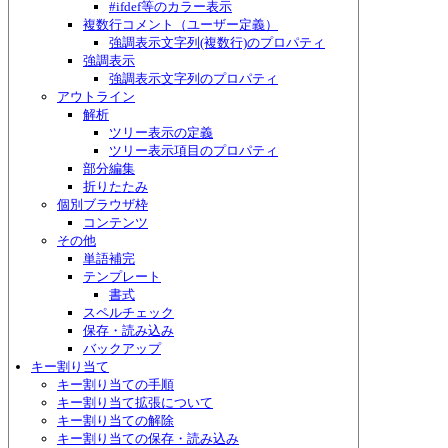
#ifdef等のカラー表示
複数行コメント（ユーザー定義）
強調表示文字列(複数行)のプロパティ
強調表示
強調表示文字列のプロパティ
アウトライン
解析
ツリー表示の定義
ツリー表示項目のプロパティ
部分編集
折りたたみ
個別ブラウザ枠
コンテンツ
その他
単語補完
テンプレート
書式
スペルチェック
保存・読み込み
バックアップ
キー割り当て
キー割り当ての手順
キー割り当て拡張について
キー割り当ての解除
キー割り当ての保存・読み込み