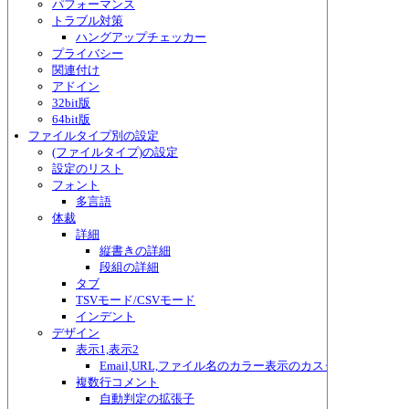
パフォーマンス
トラブル対策
ハングアップチェッカー
プライバシー
関連付け
アドイン
32bit版
64bit版
ファイルタイプ別の設定
(ファイルタイプ)の設定
設定のリスト
フォント
多言語
体裁
詳細
縦書きの詳細
段組の詳細
タブ
TSVモード/CSVモード
インデント
デザイン
表示1,表示2
Email,URL,ファイル名のカラー表示のカスタマイズ
複数行コメント
自動判定の拡張子