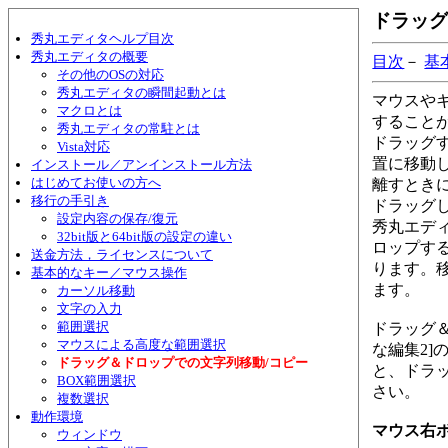
ドラッグ
秀丸エディタヘルプ目次
秀丸エディタの概要
目次
－
基
その他のOSの対応
秀丸エディタの瞬間起動とは
マウスや
マクロとは
すること
秀丸エディタの常駐とは
ドラッグ
Vista対応
置に移動
インストール／アンインストール方法
はじめてお使いの方へ
離すときに
移行の手引き
ドラッグ
設定内容の保存/復元
秀丸エデ
32bit版と64bit版の設定の違い
ロップする
送金方法，ライセンスについて
ります。移
基本的なキー／マウス操作
ます。
カーソル移動
文字の入力
範囲選択
ドラッグ＆
マウスによる高度な範囲選択
な編集2]
ドラッグ＆ドロップでの文字列移動/コピー
と、ドラ
BOX範囲選択
さい。
複数選択
動作環境
マウス右
ウィンドウ