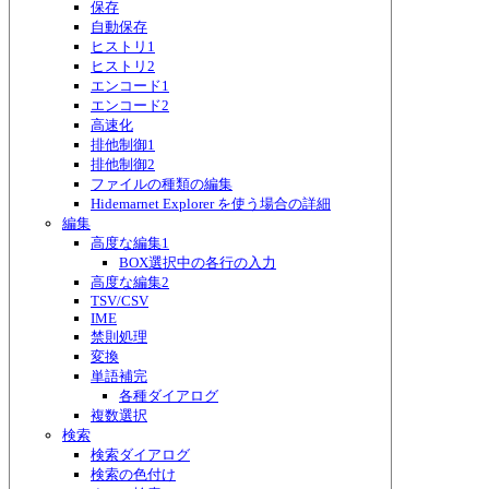
保存
自動保存
ヒストリ1
ヒストリ2
エンコード1
エンコード2
高速化
排他制御1
排他制御2
ファイルの種類の編集
Hidemarnet Explorer を使う場合の詳細
編集
高度な編集1
BOX選択中の各行の入力
高度な編集2
TSV/CSV
IME
禁則処理
変換
単語補完
各種ダイアログ
複数選択
検索
検索ダイアログ
検索の色付け